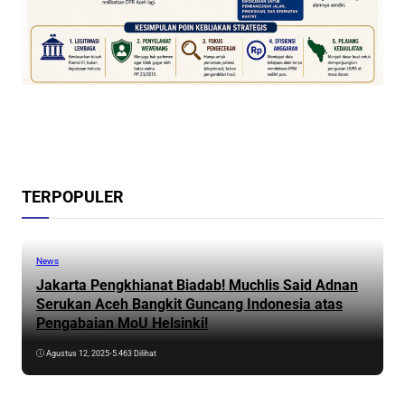
TERPOPULER
News
Jakarta Pengkhianat Biadab! Muchlis Said Adnan
Serukan Aceh Bangkit Guncang Indonesia atas
Pengabaian MoU Helsinki!
Agustus 12, 2025
•
5.463 Dilihat