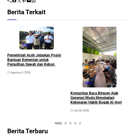
Facebook
Twitter
Pinterest
Mail
WhatsApp
Berita Terkait
News
Pemerintah Aceh Jelaskan Posisi
S
Bantuan Kementan untuk
P
Pemulihan Sawah dan Kebun
P
Agustus 6, 2026
News
Komunitas Baca Bireuen Ajak
Generasi Muda Meneladani
Kebesaran Habib Bugak Al-Asyi
Juli 26, 2026
Berita Terbaru