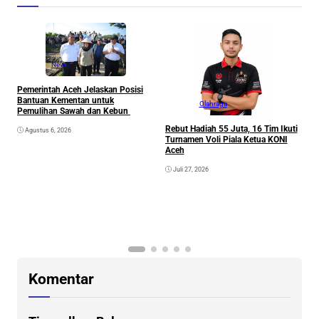
News
Pemerintah Aceh Jelaskan Posisi
Bantuan Kementan untuk
Olahraga
Pemulihan Sawah dan Kebun
Rebut Hadiah 55 Juta, 16 Tim Ikuti
Agustus 6, 2026
Turnamen Voli Piala Ketua KONI
Aceh
Juli 27, 2026
K
G
K
Komentar