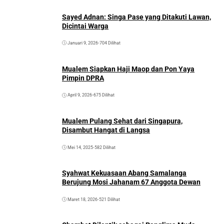
Sayed Adnan: Singa Pase yang Ditakuti Lawan,
Dicintai Warga
Januari 9, 2026
•
704 Dilihat
Mualem Siapkan Haji Maop dan Pon Yaya
Pimpin DPRA
April 9, 2026
•
675 Dilihat
Mualem Pulang Sehat dari Singapura,
Disambut Hangat di Langsa
Mei 14, 2025
•
582 Dilihat
Syahwat Kekuasaan Abang Samalanga
Berujung Mosi Jahanam 67 Anggota Dewan
Maret 18, 2026
•
521 Dilihat