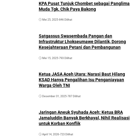
KPA Pusat Tunjuk Chombet sebagai Panglima
Muda Tgk. Chik Paya Bakong
Mei 25, 2025
•
846 Dilihat
Satgassus Swasembada Pangan dan
Infrastruktur Lhokseumawe Dilantik, Dorong
Kesejahteraan Petani dan Pembangunan
Mei 15, 2025
•
793 Dilihat
Ketua JASA Aceh Utara: Narasi Baut Hilang
KSAD Hanya Pengalihan Isu Penganiayaan
Warga Oleh TNI
Desember 31, 2025
•
787 Dilihat
Jaringan Aneuk Syuhada Aceh: Ketua BRA
Jamaluddin Banyak Berkhayal, Nihil Realisasi
untuk Korban Konflik
April 14, 2026
•
723 Dilihat