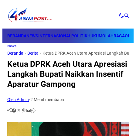
BERANDA
NEWS
INTERNASIONAL
POLITIK
HUKUM
OLAHRAGA
OPINI
News
Beranda
»
Berita
»
Ketua DPRK Aceh Utara Apresiasi Langkah Bupat
Ketua DPRK Aceh Utara Apresiasi
Langkah Bupati Naikkan Insentif
Aparatur Gampong
Oleh Admin
•
2 Menit membaca
Facebook
Twitter
Pinterest
Mail
WhatsApp