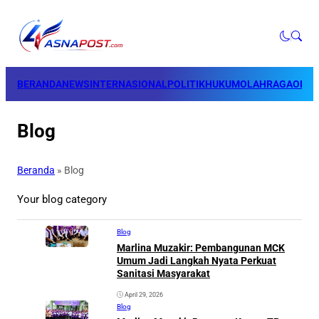
BERANDA
NEWS
INTERNASIONAL
POLITIK
HUKUM
OLAHRAGA
OPINI
Blog
Beranda
»
Blog
Your blog category
Blog
Marlina Muzakir: Pembangunan MCK
Umum Jadi Langkah Nyata Perkuat
Sanitasi Masyarakat
April 29, 2026
Blog