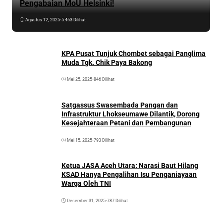
Pengabaian MoU Helsinki!
Agustus 12, 2025
•
5.463 Dilihat
KPA Pusat Tunjuk Chombet sebagai Panglima
Muda Tgk. Chik Paya Bakong
Mei 25, 2025
•
846 Dilihat
Satgassus Swasembada Pangan dan
Infrastruktur Lhokseumawe Dilantik, Dorong
Kesejahteraan Petani dan Pembangunan
Mei 15, 2025
•
793 Dilihat
Ketua JASA Aceh Utara: Narasi Baut Hilang
KSAD Hanya Pengalihan Isu Penganiayaan
Warga Oleh TNI
Desember 31, 2025
•
787 Dilihat