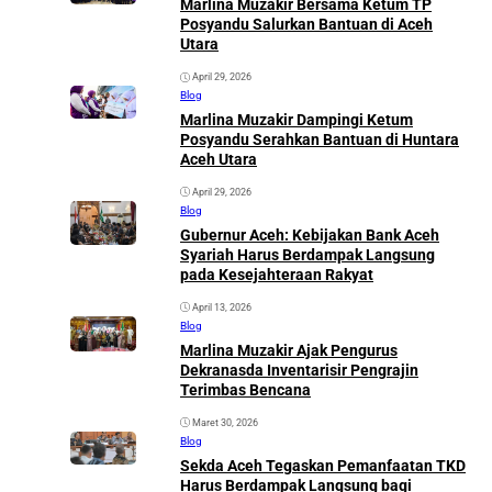
Marlina Muzakir Bersama Ketum TP
Posyandu Salurkan Bantuan di Aceh
Utara
April 29, 2026
Blog
Marlina Muzakir Dampingi Ketum
Posyandu Serahkan Bantuan di Huntara
Aceh Utara
April 29, 2026
Blog
Gubernur Aceh: Kebijakan Bank Aceh
Syariah Harus Berdampak Langsung
pada Kesejahteraan Rakyat
April 13, 2026
Blog
Marlina Muzakir Ajak Pengurus
Dekranasda Inventarisir Pengrajin
Terimbas Bencana
Maret 30, 2026
Blog
Sekda Aceh Tegaskan Pemanfaatan TKD
Harus Berdampak Langsung bagi