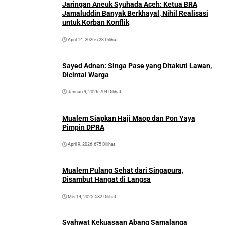
Jaringan Aneuk Syuhada Aceh: Ketua BRA
Jamaluddin Banyak Berkhayal, Nihil Realisasi
untuk Korban Konflik
April 14, 2026
•
723 Dilihat
Sayed Adnan: Singa Pase yang Ditakuti Lawan,
Dicintai Warga
Januari 9, 2026
•
704 Dilihat
Mualem Siapkan Haji Maop dan Pon Yaya
Pimpin DPRA
April 9, 2026
•
675 Dilihat
Mualem Pulang Sehat dari Singapura,
Disambut Hangat di Langsa
Mei 14, 2025
•
582 Dilihat
Syahwat Kekuasaan Abang Samalanga