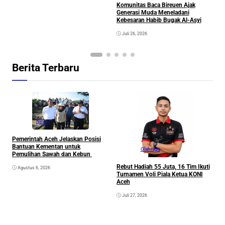
Komunitas Baca Bireuen Ajak
Generasi Muda Meneladani
Kebesaran Habib Bugak Al-Asyi
Juli 26, 2026
Berita Terbaru
News
Pemerintah Aceh Jelaskan Posisi
Bantuan Kementan untuk
Olahraga
Pemulihan Sawah dan Kebun
Rebut Hadiah 55 Juta, 16 Tim Ikuti
Agustus 6, 2026
Turnamen Voli Piala Ketua KONI
Aceh
Juli 27, 2026
K
G
K