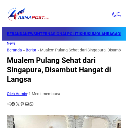
BERANDA
NEWS
INTERNASIONAL
POLITIK
HUKUM
OLAHRAGA
OPINI
News
Beranda
»
Berita
»
Mualem Pulang Sehat dari Singapura, Disambut 
Mualem Pulang Sehat dari
Singapura, Disambut Hangat di
Langsa
Oleh Admin
•
1 Menit membaca
Facebook
Twitter
Pinterest
Mail
WhatsApp