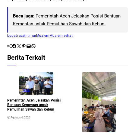
Baca juga:
Pemerintah Aceh Jelaskan Posisi Bantuan
Kementan untuk Pemulihan Sawah dan Kebun
bupati aceh timur
Mualem
Mualem sehat
Facebook
Twitter
Pinterest
Mail
WhatsApp
Berita Terkait
News
Pemerintah Aceh Jelaskan Posisi
S
Bantuan Kementan untuk
P
Pemulihan Sawah dan Kebun
P
Agustus 6, 2026
News