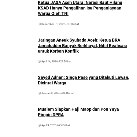
Ketua JASA Aceh Utara: Narasi Baut Hilang
KSAD Hanya Pengalihan Isu Penganiayaan
Warga Oleh TNI
Desember 31, 2025
•
787 Dilihat
Jaringan Aneuk Syuhada Aceh: Ketua BRA
Jamaluddin Banyak Berkhayal, Nihil Realisasi
untuk Korban Konflik
April 14, 2026
•
723 Dilihat
Sayed Adnan: Singa Pase yang Ditakuti Lawan,
Dicintai Warga
Januari 9, 2026
•
704 Dilihat
Mualem Siapkan Haji Maop dan Pon Yaya
Pimpin DPRA
April 9, 2026
•
675 Dilihat