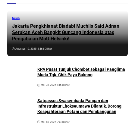
News
Jakarta Pengkhianat Biadab! Muchlis Said Adnan
Serukan Aceh Bangkit Guncang Indonesia atas
Pengabaian MoU Helsinki!
Agustus 12, 2025
•
5.463 Dilihat
KPA Pusat Tunjuk Chombet sebagai Panglima
Muda Tgk. Chik Paya Bakong
Mei 25, 2025
•
846 Dilihat
Satgassus Swasembada Pangan dan
Infrastruktur Lhokseumawe Dilantik, Dorong
Kesejahteraan Petani dan Pembangunan
Mei 15, 2025
•
793 Dilihat