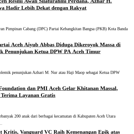
eh Resmi Awali Silaturahmi Perdana, Azhar H.
ya Hadir Lebih Dekat dengan Rakyat
n Pimpinan Cabang (DPC) Partai Kebangkitan Bangsa (PKB) Kota Banda
rtai Aceh Aiyub Abbas Diduga Dikeroyok Massa di
ik Penunjukan Ketua DPW PA Aceh Timur
mik penunjukan Azhari M. Nur atau Haji Maop sebagai Ketua DPW
Foundation dan PMI Aceh Gelar Khitanan Massal,
 Terima Layanan Gratis
nyak 200 anak dari berbagai kecamatan di Kabupaten Aceh Utara
..
at Kritis, Vanguard VC Raih Kemenangan Epik atas