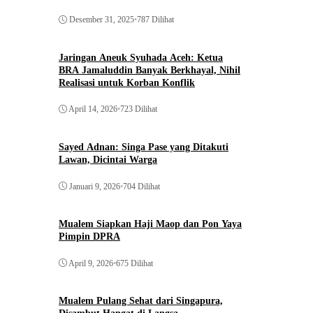
Desember 31, 2025
•
787 Dilihat
Jaringan Aneuk Syuhada Aceh: Ketua
BRA Jamaluddin Banyak Berkhayal, Nihil
Realisasi untuk Korban Konflik
April 14, 2026
•
723 Dilihat
Sayed Adnan: Singa Pase yang Ditakuti
Lawan, Dicintai Warga
Januari 9, 2026
•
704 Dilihat
Mualem Siapkan Haji Maop dan Pon Yaya
Pimpin DPRA
April 9, 2026
•
675 Dilihat
Mualem Pulang Sehat dari Singapura,