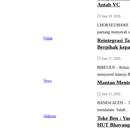
Antab VC
Juni 19, 2026
LHOKSEUMAWE – Va
pantang menyerah sa
Politik
Reintegrasi T
Berpihak kep
Juni 17, 2026
BIREUEN – Ketua J
menyoroti kinerja B
News
Mantan Mente
Juni 13, 2026
BANDA ACEH – Innal
mendalam. Salah...
Olahraga
Toke Ben : Va
HUT Bhayang