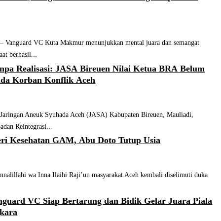
nguard VC Kuta Makmur menunjukkan mental juara dan semangat
at berhasil...
anpa Realisasi: JASA Bireuen Nilai Ketua BRA Belum
ada Korban Konflik Aceh
aringan Aneuk Syuhada Aceh (JASA) Kabupaten Bireuen, Mauliadi,
adan Reintegrasi...
ri Kesehatan GAM, Abu Doto Tutup Usia
illahi wa Inna Ilaihi Raji’un masyarakat Aceh kembali diselimuti duka
nguard VC Siap Bertarung dan Bidik Gelar Juara Piala
kara