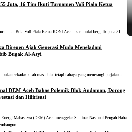
55 Juta, 16 Tim Ikuti Turnamen Voli Piala Ketua
amen Bola Voli Piala Ketua KONI Aceh akan mulai bergulir pada 31
ca Bireuen Ajak Generasi Muda Meneladani
bib Bugak Al-Asyi
bukan sekadar kisah masa lalu, tetapi cahaya yang menerangi perjalanan
onal DEM Aceh Bahas Polemik Blok Andaman, Dorong
estasi dan Hilirisasi
nergi Mahasiswa (DEM) Aceh menggelar Seminar Nasional Peugah Haba
embangun...