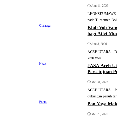
Juni 11, 2026
LHOKSEUMAWE – Ti
pada Turnamen Bola
Olahraga
Klub Voli Va
bagi Atlet Mu
Juni 8, 2026
ACEH UTARA – Duni
klub voli...
News
JASA Aceh Ut
Persetujuan 
Mei 31, 2026
ACEH UTARA – Jari
dukungan penuh ter
Politik
Pon Yaya Mak
Mei 20, 2026