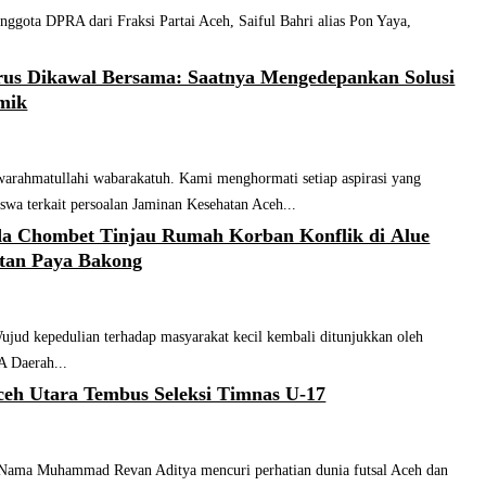
ta DPRA dari Fraksi Partai Aceh, Saiful Bahri alias Pon Yaya,
us Dikawal Bersama: Saatnya Mengedepankan Solusi
mik
arahmatullahi wabarakatuh. Kami menghormati setiap aspirasi yang
swa terkait persoalan Jaminan Kesehatan Aceh...
a Chombet Tinjau Rumah Korban Konflik di Alue
tan Paya Bakong
d kepedulian terhadap masyarakat kecil kembali ditunjukkan oleh
 Daerah...
Aceh Utara Tembus Seleksi Timnas U-17
a Muhammad Revan Aditya mencuri perhatian dunia futsal Aceh dan