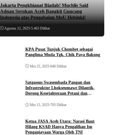
Jakarta Pengkhianat Biadab! Muchlis Said
Adnan Serukan Aceh Bangkit Guncang
Indonesia atas Pengabaian MoU Helsinki!
Agustus 12, 2025
•
5.463 Dilihat
KPA Pusat Tunjuk Chombet sebagai
Panglima Muda Tgk. Chik Paya Bakong
Mei 25, 2025
•
846 Dilihat
Satgassus Swasembada Pangan dan
Infrastruktur Lhokseumawe Dilantik,
Dorong Kesejahteraan Petani dan
Pembangunan
Mei 15, 2025
•
793 Dilihat
Ketua JASA Aceh Utara: Narasi Baut
Hilang KSAD Hanya Pengalihan Isu
Penganiayaan Warga Oleh TNI