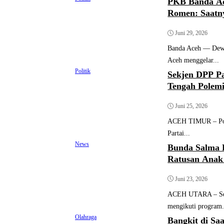
PKB Banda Ac
Romen: Saatn
Juni 29, 2026
Banda Aceh — Dewa
Aceh menggelar...
Politik
Sekjen DPP Pa
Tengah Polem
Juni 25, 2026
ACEH TIMUR – Pole
Partai...
News
Bunda Salma 
Ratusan Anak
Juni 23, 2026
ACEH UTARA – Seba
mengikuti program.
Olahraga
Bangkit di Sa