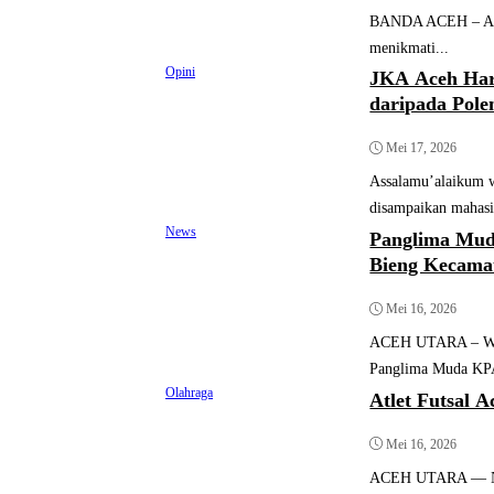
BANDA ACEH – Anggo
menikmati...
Opini
JKA Aceh Har
daripada Pole
Mei 17, 2026
Assalamu’alaikum w
disampaikan mahasi
News
Panglima Mud
Bieng Kecama
Mei 16, 2026
ACEH UTARA – Wuju
Panglima Muda KPA
Olahraga
Atlet Futsal 
Mei 16, 2026
ACEH UTARA — Nam