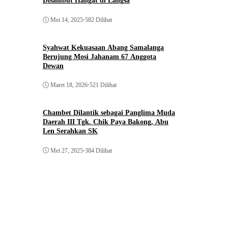
Disambut Hangat di Langsa
Mei 14, 2025
•
582 Dilihat
Syahwat Kekuasaan Abang Samalanga
Berujung Mosi Jahanam 67 Anggota
Dewan
Maret 18, 2026
•
521 Dilihat
Chambet Dilantik sebagai Panglima Muda
Daerah III Tgk. Chik Paya Bakong, Abu
Len Serahkan SK
Mei 27, 2025
•
384 Dilihat