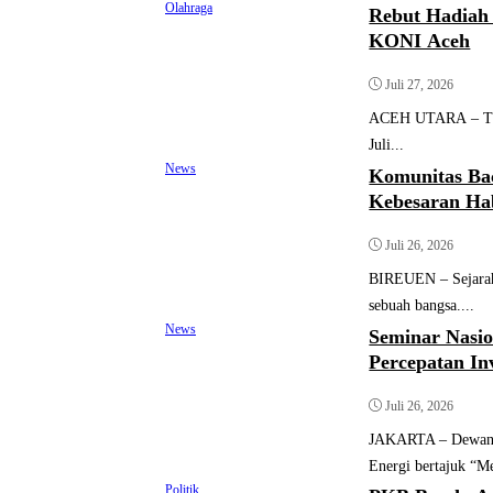
Olahraga
Rebut Hadiah 
KONI Aceh
Juli 27, 2026
ACEH UTARA – Turn
Juli...
News
Komunitas Ba
Kebesaran Ha
Juli 26, 2026
BIREUEN – Sejarah 
sebuah bangsa....
News
Seminar Nasi
Percepatan Inv
Juli 26, 2026
JAKARTA – Dewan E
Energi bertajuk “M
Politik