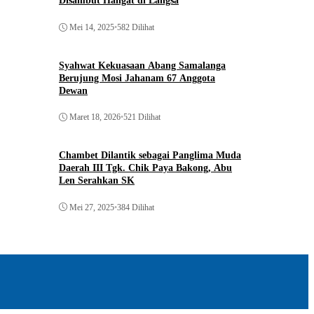
Disambut Hangat di Langsa
Mei 14, 2025
•
582 Dilihat
Syahwat Kekuasaan Abang Samalanga
Berujung Mosi Jahanam 67 Anggota
Dewan
Maret 18, 2026
•
521 Dilihat
Chambet Dilantik sebagai Panglima Muda
Daerah III Tgk. Chik Paya Bakong, Abu
Len Serahkan SK
Mei 27, 2025
•
384 Dilihat