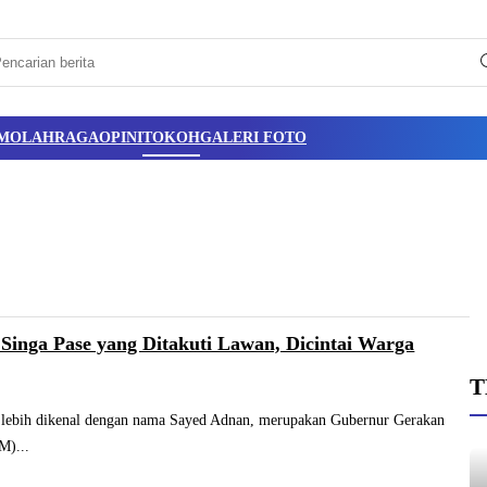
M
OLAHRAGA
OPINI
TOKOH
GALERI FOTO
Singa Pase yang Ditakuti Lawan, Dicintai Warga
T
 lebih dikenal dengan nama Sayed Adnan, merupakan Gubernur Gerakan
M)...