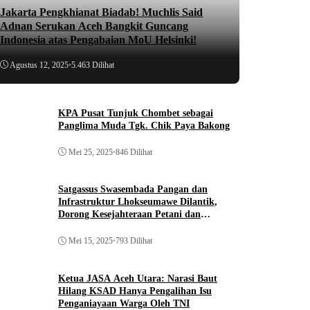
Jakarta Pengkhianat Biadab! Muchlis Said
Adnan Serukan Aceh Bangkit Guncang
Indonesia atas Pengabaian MoU Helsinki!
Agustus 12, 2025
•
5.463 Dilihat
KPA Pusat Tunjuk Chombet sebagai
Panglima Muda Tgk. Chik Paya Bakong
Mei 25, 2025
•
846 Dilihat
Satgassus Swasembada Pangan dan
Infrastruktur Lhokseumawe Dilantik,
Dorong Kesejahteraan Petani dan
Pembangunan
Mei 15, 2025
•
793 Dilihat
Ketua JASA Aceh Utara: Narasi Baut
Hilang KSAD Hanya Pengalihan Isu
Penganiayaan Warga Oleh TNI