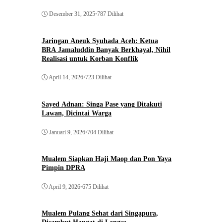
Desember 31, 2025
•
787 Dilihat
Jaringan Aneuk Syuhada Aceh: Ketua
BRA Jamaluddin Banyak Berkhayal, Nihil
Realisasi untuk Korban Konflik
April 14, 2026
•
723 Dilihat
Sayed Adnan: Singa Pase yang Ditakuti
Lawan, Dicintai Warga
Januari 9, 2026
•
704 Dilihat
Mualem Siapkan Haji Maop dan Pon Yaya
Pimpin DPRA
April 9, 2026
•
675 Dilihat
Mualem Pulang Sehat dari Singapura,