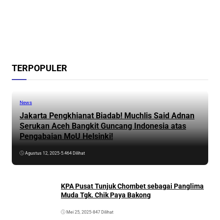
TERPOPULER
News
Jakarta Pengkhianat Biadab! Muchlis Said Adnan
Serukan Aceh Bangkit Guncang Indonesia atas
Pengabaian MoU Helsinki!
Agustus 12, 2025
•
5.464 Dilihat
KPA Pusat Tunjuk Chombet sebagai Panglima
Muda Tgk. Chik Paya Bakong
Mei 25, 2025
•
847 Dilihat