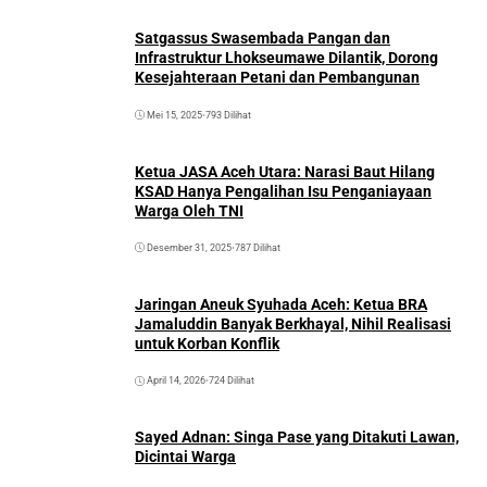
Satgassus Swasembada Pangan dan
Infrastruktur Lhokseumawe Dilantik, Dorong
Kesejahteraan Petani dan Pembangunan
Mei 15, 2025
•
793 Dilihat
Ketua JASA Aceh Utara: Narasi Baut Hilang
KSAD Hanya Pengalihan Isu Penganiayaan
Warga Oleh TNI
Desember 31, 2025
•
787 Dilihat
Jaringan Aneuk Syuhada Aceh: Ketua BRA
Jamaluddin Banyak Berkhayal, Nihil Realisasi
untuk Korban Konflik
April 14, 2026
•
724 Dilihat
Sayed Adnan: Singa Pase yang Ditakuti Lawan,
Dicintai Warga