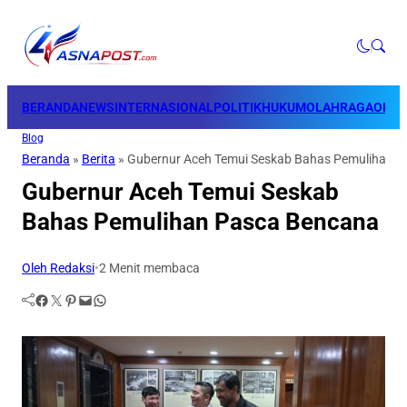
BERANDA
NEWS
INTERNASIONAL
POLITIK
HUKUM
OLAHRAGA
OPINI
Blog
Beranda
»
Berita
»
Gubernur Aceh Temui Seskab Bahas Pemulihan 
Gubernur Aceh Temui Seskab
Bahas Pemulihan Pasca Bencana
Oleh Redaksi
•
2 Menit membaca
Facebook
Twitter
Pinterest
Mail
WhatsApp