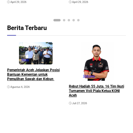
April 29, 2026
April 29, 2026
Berita Terbaru
News
Pemerintah Aceh Jelaskan Posisi
Bantuan Kementan untuk
Olahraga
Pemulihan Sawah dan Kebun
Rebut Hadiah 55 Juta, 16 Tim Ikuti
Agustus 6, 2026
Turnamen Voli Piala Ketua KONI
Aceh
Juli 27, 2026
K
G
K