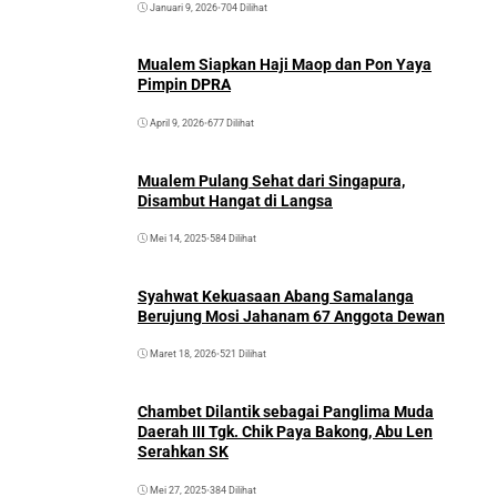
Januari 9, 2026
•
704 Dilihat
Mualem Siapkan Haji Maop dan Pon Yaya
Pimpin DPRA
April 9, 2026
•
677 Dilihat
Mualem Pulang Sehat dari Singapura,
Disambut Hangat di Langsa
Mei 14, 2025
•
584 Dilihat
Syahwat Kekuasaan Abang Samalanga
Berujung Mosi Jahanam 67 Anggota Dewan
Maret 18, 2026
•
521 Dilihat
Chambet Dilantik sebagai Panglima Muda
Daerah III Tgk. Chik Paya Bakong, Abu Len
Serahkan SK
Mei 27, 2025
•
384 Dilihat