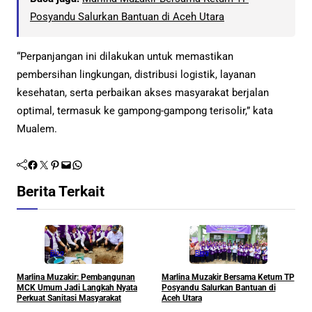
Posyandu Salurkan Bantuan di Aceh Utara
“Perpanjangan ini dilakukan untuk memastikan
pembersihan lingkungan, distribusi logistik, layanan
kesehatan, serta perbaikan akses masyarakat berjalan
optimal, termasuk ke gampong-gampong terisolir,” kata
Mualem.
Facebook
Twitter
Pinterest
Mail
WhatsApp
Berita Terkait
Blog
Blog
Marlina Muzakir: Pembangunan
Marlina Muzakir Bersama Ketum TP
M
MCK Umum Jadi Langkah Nyata
Posyandu Salurkan Bantuan di
P
Perkuat Sanitasi Masyarakat
Aceh Utara
H