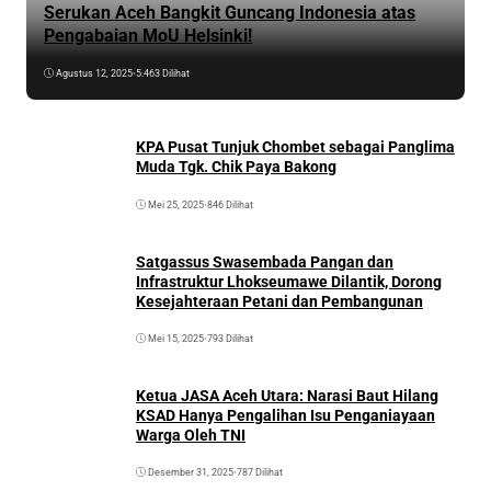
Serukan Aceh Bangkit Guncang Indonesia atas
Pengabaian MoU Helsinki!
Agustus 12, 2025
•
5.463 Dilihat
KPA Pusat Tunjuk Chombet sebagai Panglima
Muda Tgk. Chik Paya Bakong
Mei 25, 2025
•
846 Dilihat
Satgassus Swasembada Pangan dan
Infrastruktur Lhokseumawe Dilantik, Dorong
Kesejahteraan Petani dan Pembangunan
Mei 15, 2025
•
793 Dilihat
Ketua JASA Aceh Utara: Narasi Baut Hilang
KSAD Hanya Pengalihan Isu Penganiayaan
Warga Oleh TNI
Desember 31, 2025
•
787 Dilihat