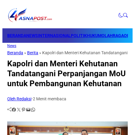
BERANDA
NEWS
INTERNASIONAL
POLITIK
HUKUM
OLAHRAGA
OPINI
News
Beranda
»
Berita
»
Kapolri dan Menteri Kehutanan Tandatangani 
Kapolri dan Menteri Kehutanan
Tandatangani Perpanjangan MoU
untuk Pembangunan Kehutanan
Oleh Redaksi
•
2 Menit membaca
Facebook
Twitter
Pinterest
Mail
WhatsApp