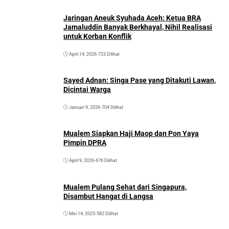
Jaringan Aneuk Syuhada Aceh: Ketua BRA
Jamaluddin Banyak Berkhayal, Nihil Realisasi
untuk Korban Konflik
April 14, 2026
•
723 Dilihat
Sayed Adnan: Singa Pase yang Ditakuti Lawan,
Dicintai Warga
Januari 9, 2026
•
704 Dilihat
Mualem Siapkan Haji Maop dan Pon Yaya
Pimpin DPRA
April 9, 2026
•
676 Dilihat
Mualem Pulang Sehat dari Singapura,
Disambut Hangat di Langsa
Mei 14, 2025
•
582 Dilihat