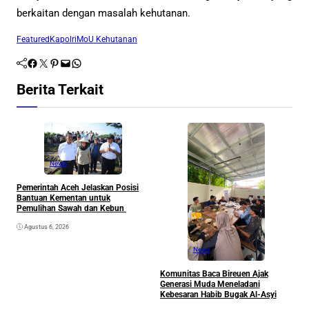
berkaitan dengan masalah kehutanan.
Featured
Kapolri
MoU Kehutanan
Facebook
Twitter
Pinterest
Mail
WhatsApp
Berita Terkait
News
Pemerintah Aceh Jelaskan Posisi
S
Bantuan Kementan untuk
P
Pemulihan Sawah dan Kebun
P
Agustus 6, 2026
News
Komunitas Baca Bireuen Ajak
Generasi Muda Meneladani
Kebesaran Habib Bugak Al-Asyi