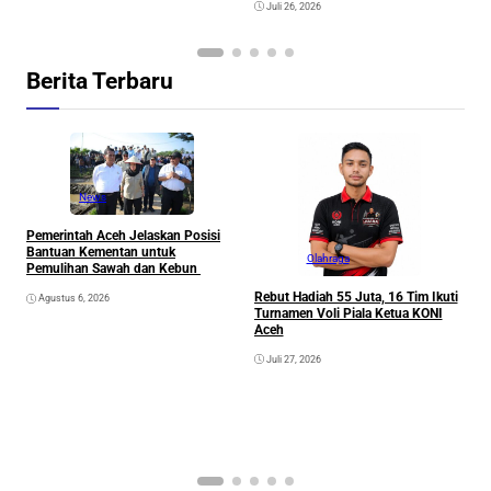
Juli 26, 2026
Berita Terbaru
News
Pemerintah Aceh Jelaskan Posisi
Bantuan Kementan untuk
Olahraga
Pemulihan Sawah dan Kebun
Rebut Hadiah 55 Juta, 16 Tim Ikuti
Agustus 6, 2026
Turnamen Voli Piala Ketua KONI
Aceh
Juli 27, 2026
K
G
K