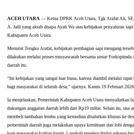
ACEH UTARA
— Ketua DPRK Aceh Utara, Tgk Arafat Ali, SE, 
A. Jalil yang akrab disapa Ayah Wa atas kebijakan penyaluran sap
Kabupaten Aceh Utara.
Menurut Tengku Arafat, kebijakan pembagian sapi meugang tersebut
dilakukan melalui proses musyawarah bersama unsur Forkopimda Ac
daerah itu.
“Ini kebijakan yang sangat luar biasa, karena diambil melalui ra
bagi masyarakat di seluruh desa,” ujarnya. Kamis 19 Februari 2026
Ia menjelaskan, Pemerintah Kabupaten Aceh Utara menyalurkan ba
dukungan anggaran daerah lebih dari Rp19 miliar. Selain itu, sisa 
membeli tambahan lembu yang kemudian disalurkan khusus ke desa
pemerintah daerah juga melakukan upaya kemitraan dan lobi deng
bagi masyarakat korban banjir. Langkah tersebut dinilai sebagai b