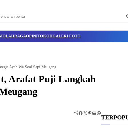
M
OLAHRAGA
OPINI
TOKOH
GALERI FOTO
rategis Ayah Wa Soal Sapi Meugang
t, Arafat Puji Langkah
i Meugang
Facebook
Twitter
Pinterest
Mail
WhatsApp
TERPOP