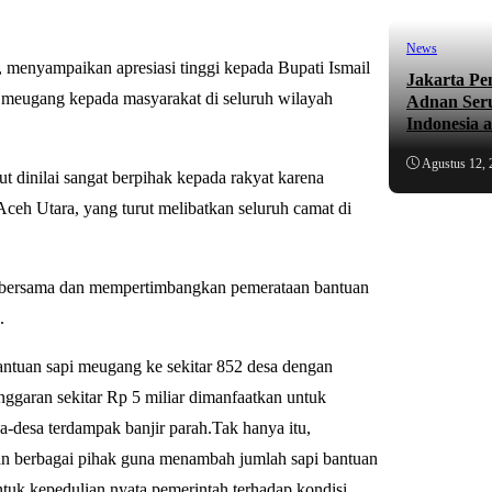
News
menyampaikan apresiasi tinggi kepada Bupati Ismail
Jakarta Pe
i meugang kepada masyarakat di seluruh wilayah
Adnan Ser
Indonesia 
Agustus 12, 
 dinilai sangat berpihak kepada rakyat karena
eh Utara, yang turut melibatkan seluruh camat di
pat bersama dan mempertimbangkan pemerataan bantuan
.
ntuan sapi meugang ke sekitar 852 desa dengan
anggaran sekitar Rp 5 miliar dimanfaatkan untuk
-desa terdampak banjir parah.Tak hanya itu,
an berbagai pihak guna menambah jumlah sapi bantuan
entuk kepedulian nyata pemerintah terhadap kondisi