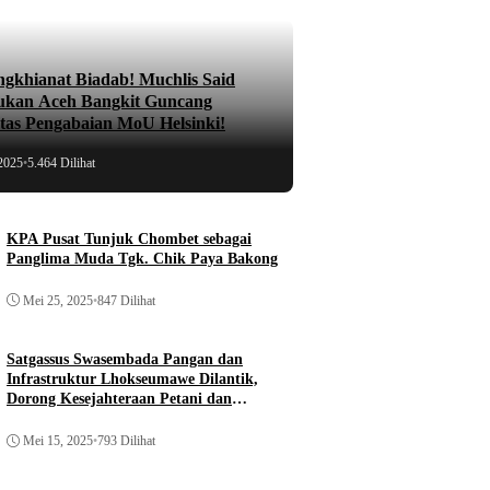
ngkhianat Biadab! Muchlis Said
ukan Aceh Bangkit Guncang
atas Pengabaian MoU Helsinki!
2025
•
5.464 Dilihat
KPA Pusat Tunjuk Chombet sebagai
Panglima Muda Tgk. Chik Paya Bakong
Mei 25, 2025
•
847 Dilihat
Satgassus Swasembada Pangan dan
Infrastruktur Lhokseumawe Dilantik,
Dorong Kesejahteraan Petani dan
Pembangunan
Mei 15, 2025
•
793 Dilihat