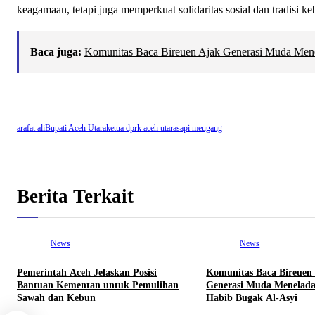
keagamaan, tetapi juga memperkuat solidaritas sosial dan tradisi k
Baca juga:
Komunitas Baca Bireuen Ajak Generasi Muda Men
arafat ali
Bupati Aceh Utara
ketua dprk aceh utara
sapi meugang
Berita Terkait
News
News
Pemerintah Aceh Jelaskan Posisi
Komunitas Baca Bireuen
Bantuan Kementan untuk Pemulihan
Generasi Muda Menelada
Sawah dan Kebun
Habib Bugak Al-Asyi