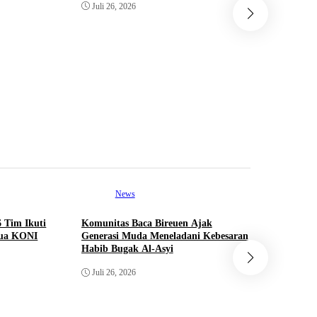
Bunda Sa
Juli 26, 2026
Aceh Gela
Anak Teri
Juni 23, 
News
Ne
6 Tim Ikuti
Komunitas Baca Bireuen Ajak
Seminar N
tua KONI
Generasi Muda Meneladani Kebesaran
Polemik B
Habib Bugak Al-Asyi
Percepatan
Juli 26, 2026
Juli 26, 2