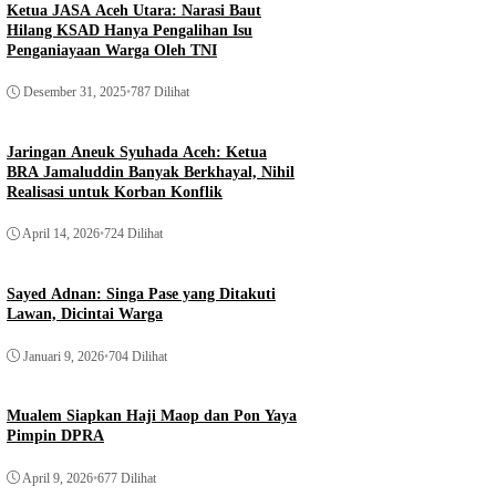
Ketua JASA Aceh Utara: Narasi Baut
Hilang KSAD Hanya Pengalihan Isu
Penganiayaan Warga Oleh TNI
Desember 31, 2025
•
787 Dilihat
Jaringan Aneuk Syuhada Aceh: Ketua
BRA Jamaluddin Banyak Berkhayal, Nihil
Realisasi untuk Korban Konflik
April 14, 2026
•
724 Dilihat
Sayed Adnan: Singa Pase yang Ditakuti
Lawan, Dicintai Warga
Januari 9, 2026
•
704 Dilihat
Mualem Siapkan Haji Maop dan Pon Yaya
Pimpin DPRA
April 9, 2026
•
677 Dilihat