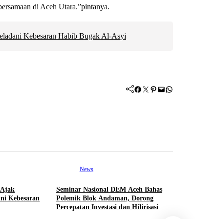
ebersamaan di Aceh Utara.”pintanya.
eladani Kebesaran Habib Bugak Al-Asyi
Facebook
Twitter
Pinterest
Mail
WhatsApp
News
 Ajak
Seminar Nasional DEM Aceh Bahas
ni Kebesaran
Polemik Blok Andaman, Dorong
Ne
Percepatan Investasi dan Hilirisasi