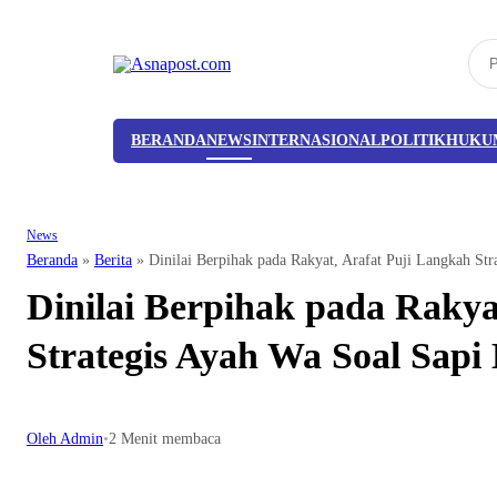
BERANDA
NEWS
INTERNASIONAL
POLITIK
HUKU
News
Beranda
»
Berita
»
Dinilai Berpihak pada Rakyat, Arafat Puji Langkah St
Dinilai Berpihak pada Rakya
Strategis Ayah Wa Soal Sap
Oleh Admin
•
2 Menit membaca