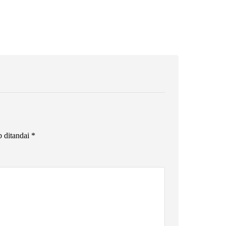
b ditandai
*