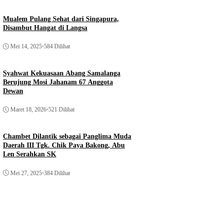
Mualem Pulang Sehat dari Singapura,
Disambut Hangat di Langsa
Mei 14, 2025
•
584 Dilihat
Syahwat Kekuasaan Abang Samalanga
Berujung Mosi Jahanam 67 Anggota
Dewan
Maret 18, 2026
•
521 Dilihat
Chambet Dilantik sebagai Panglima Muda
Daerah III Tgk. Chik Paya Bakong, Abu
Len Serahkan SK
Mei 27, 2025
•
384 Dilihat
ws