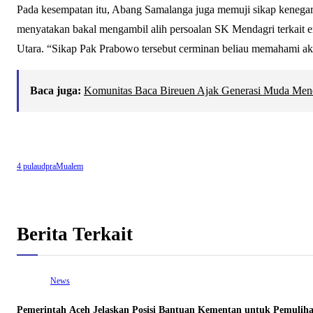
Pada kesempatan itu, Abang Samalanga juga memuji sikap kenega
menyatakan bakal mengambil alih persoalan SK Mendagri terkait 
Utara. “Sikap Pak Prabowo tersebut cerminan beliau memahami a
Baca juga:
Komunitas Baca Bireuen Ajak Generasi Muda Men
4 pulau
dpra
Mualem
Berita Terkait
News
Pemerintah Aceh Jelaskan Posisi Bantuan Kementan untuk Pemuli