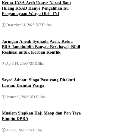
Ketua JASA Aceh Utara: Narasi Baut
Hilang KSAD Hanya Pengalihan Isu
Penganiayaan Warga Oleh TNI
Desember 31, 2025
•
787 Dilihat
Jaringan Aneuk Syuhada Aceh: Ketua
BRA Jamaluddin Banyak Berkhayal, Nihil
Realisasi untuk Korban Konflik
April 14, 2026
•
723 Dilihat
Sayed Adnan: Singa Pase yang Ditakuti
Lawan, Dicintai Warga
Januari 9, 2026
•
703 Dilihat
Mualem Siapkan Haji Maop dan Pon Yaya
Pimpin DPRA
April 9, 2026
•
675 Dilihat