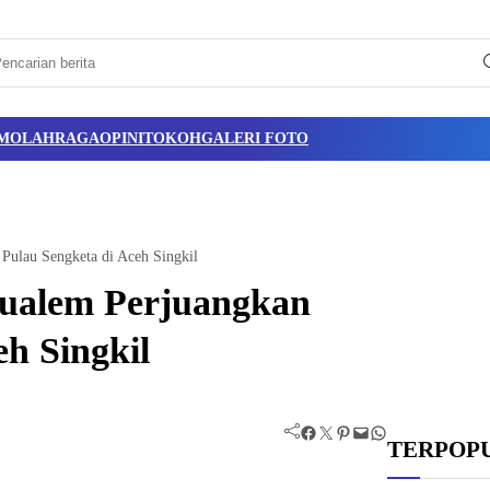
M
OLAHRAGA
OPINI
TOKOH
GALERI FOTO
ulau Sengketa di Aceh Singkil
ualem Perjuangkan
h Singkil
Facebook
Twitter
Pinterest
Mail
WhatsApp
TERPOP