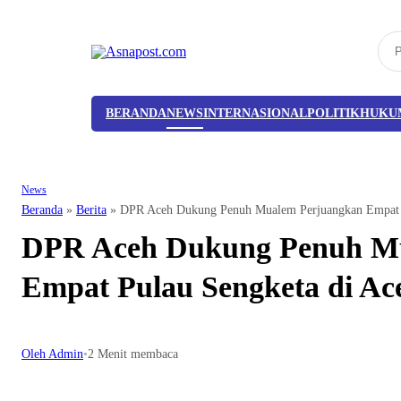
BERANDA
NEWS
INTERNASIONAL
POLITIK
HUKU
News
Beranda
»
Berita
»
DPR Aceh Dukung Penuh Mualem Perjuangkan Empat P
DPR Aceh Dukung Penuh M
Empat Pulau Sengketa di Ace
Oleh Admin
•
2 Menit membaca