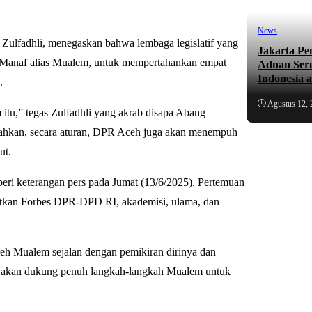
News
ulfadhli, menegaskan bahwa lembaga legislatif yang
Jakarta Pe
Manaf alias Mualem, untuk mempertahankan empat
Adnan Ser
Indonesia 
.
Agustus 12, 
itu,” tegas Zulfadhli yang akrab disapa Abang
ahkan, secara aturan, DPR Aceh juga akan menempuh
ut.
ri keterangan pers pada Jumat (13/6/2025). Pertemuan
batkan Forbes DPR-DPD RI, akademisi, ulama, dan
h Mualem sejalan dengan pemikiran dirinya dan
 akan dukung penuh langkah-langkah Mualem untuk