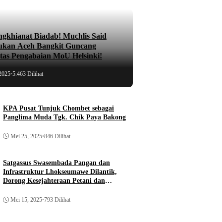
ngkhianat Biadab! Muchlis Said
ukan Aceh Bangkit Guncang
atas Pengabaian MoU Helsinki!
2025
•
5.463 Dilihat
KPA Pusat Tunjuk Chombet sebagai
Panglima Muda Tgk. Chik Paya Bakong
Mei 25, 2025
•
846 Dilihat
Satgassus Swasembada Pangan dan
Infrastruktur Lhokseumawe Dilantik,
Dorong Kesejahteraan Petani dan
Pembangunan
Mei 15, 2025
•
793 Dilihat