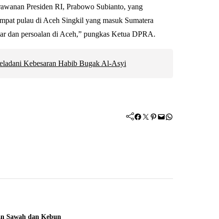
rawanan Presiden RI, Prabowo Subianto, yang
empat pulau di Aceh Singkil yang masuk Sumatera
kar dan persoalan di Aceh,” pungkas Ketua DPRA.
eladani Kebesaran Habib Bugak Al-Asyi
Facebook
Twitter
Pinterest
Mail
WhatsApp
han Sawah dan Kebun