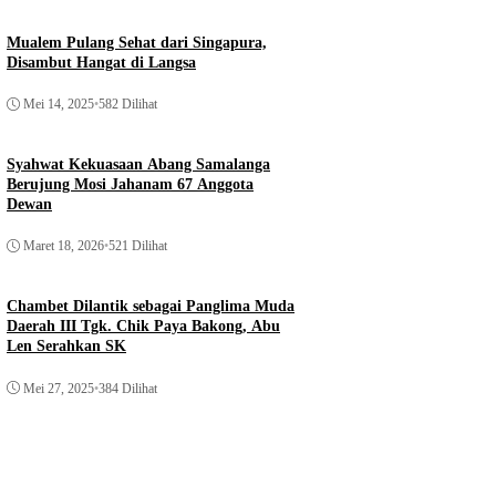
Mualem Pulang Sehat dari Singapura,
Disambut Hangat di Langsa
Mei 14, 2025
•
582 Dilihat
Syahwat Kekuasaan Abang Samalanga
Berujung Mosi Jahanam 67 Anggota
Dewan
Maret 18, 2026
•
521 Dilihat
Chambet Dilantik sebagai Panglima Muda
Daerah III Tgk. Chik Paya Bakong, Abu
Len Serahkan SK
Mei 27, 2025
•
384 Dilihat