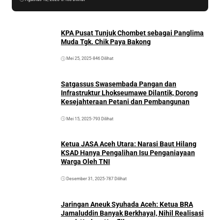
KPA Pusat Tunjuk Chombet sebagai Panglima
Muda Tgk. Chik Paya Bakong
Mei 25, 2025
•
846 Dilihat
Satgassus Swasembada Pangan dan
Infrastruktur Lhokseumawe Dilantik, Dorong
Kesejahteraan Petani dan Pembangunan
Mei 15, 2025
•
793 Dilihat
Ketua JASA Aceh Utara: Narasi Baut Hilang
KSAD Hanya Pengalihan Isu Penganiayaan
Warga Oleh TNI
Desember 31, 2025
•
787 Dilihat
Jaringan Aneuk Syuhada Aceh: Ketua BRA
Jamaluddin Banyak Berkhayal, Nihil Realisasi