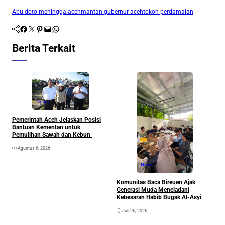
Abu doto meninggal
aceh
mantan gubernur aceh
tokoh perdamaian
Facebook
Twitter
Pinterest
Mail
WhatsApp
Berita Terkait
News
Pemerintah Aceh Jelaskan Posisi
S
Bantuan Kementan untuk
P
Pemulihan Sawah dan Kebun
P
Agustus 6, 2026
News
Komunitas Baca Bireuen Ajak
Generasi Muda Meneladani
Kebesaran Habib Bugak Al-Asyi
Juli 26, 2026