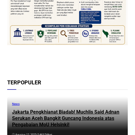
TERPOPULER
News
Jakarta Pengkhianat Biadab! Muchlis Said Adnan
Serukan Aceh Bangkit Guncang Indonesia atas
Pengabaian MoU Helsinki!
Agustus 12, 2025
•
5.463 Dilihat