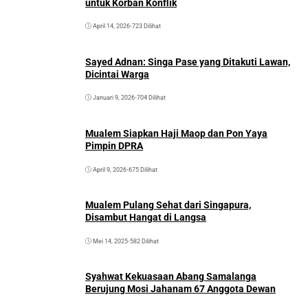
untuk Korban Konflik
April 14, 2026
•
723 Dilihat
Sayed Adnan: Singa Pase yang Ditakuti Lawan,
Dicintai Warga
Januari 9, 2026
•
704 Dilihat
Mualem Siapkan Haji Maop dan Pon Yaya
Pimpin DPRA
April 9, 2026
•
675 Dilihat
Mualem Pulang Sehat dari Singapura,
Disambut Hangat di Langsa
Mei 14, 2025
•
582 Dilihat
Syahwat Kekuasaan Abang Samalanga
Berujung Mosi Jahanam 67 Anggota Dewan