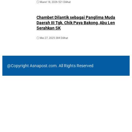
Maret 18, 2026
•
521 Dilihat
Chambet Dilantik sebagai Panglima Muda
Daerah III Tgk. Chik Paya Bakong, Abu Len
Serahkan SK
Mei 27, 2025
•
384 Dilihat
@Copyright Asnapost.com. All Rights Reserved