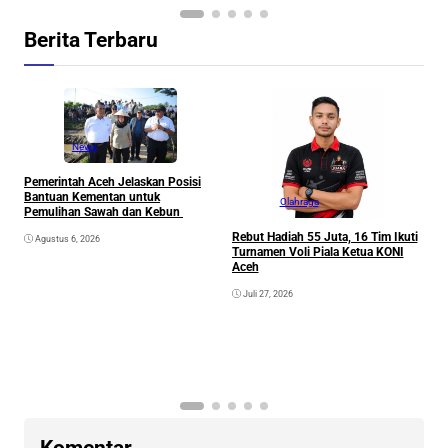
Berita Terbaru
News
Pemerintah Aceh Jelaskan Posisi
Bantuan Kementan untuk
Olahraga
Pemulihan Sawah dan Kebun
Rebut Hadiah 55 Juta, 16 Tim Ikuti
Agustus 6, 2026
Turnamen Voli Piala Ketua KONI
Aceh
Juli 27, 2026
K
G
K
Komentar