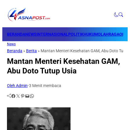
BERANDA
NEWS
INTERNASIONAL
POLITIK
HUKUM
OLAHRAGA
OPINI
News
Beranda
»
Berita
»
Mantan Menteri Kesehatan GAM, Abu Doto Tutup
Mantan Menteri Kesehatan GAM,
Abu Doto Tutup Usia
Oleh Admin
•
3 Menit membaca
Facebook
Twitter
Pinterest
Mail
WhatsApp