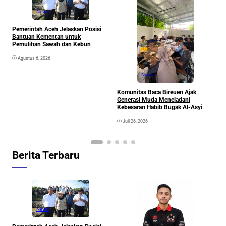
News
Pemerintah Aceh Jelaskan Posisi
S
Bantuan Kementan untuk
P
Pemulihan Sawah dan Kebun
P
Agustus 6, 2026
News
Komunitas Baca Bireuen Ajak
Generasi Muda Meneladani
Kebesaran Habib Bugak Al-Asyi
Juli 26, 2026
Berita Terbaru
News