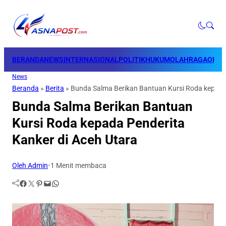
BERANDA
NEWS
INTERNASIONAL
POLITIK
HUKUM
OLAHRAGA
OPINI
News
Beranda
»
Berita
»
Bunda Salma Berikan Bantuan Kursi Roda kepada 
Bunda Salma Berikan Bantuan
Kursi Roda kepada Penderita
Kanker di Aceh Utara
Oleh Admin
•
1 Menit membaca
Facebook
Twitter
Pinterest
Mail
WhatsApp