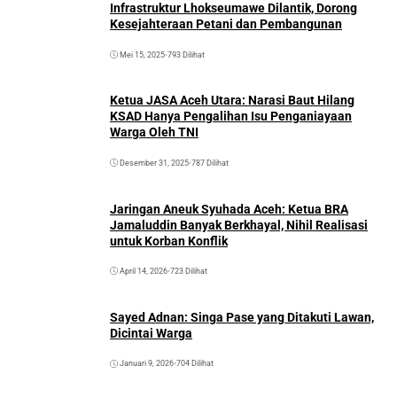
Infrastruktur Lhokseumawe Dilantik, Dorong
Kesejahteraan Petani dan Pembangunan
Mei 15, 2025
•
793 Dilihat
Ketua JASA Aceh Utara: Narasi Baut Hilang
KSAD Hanya Pengalihan Isu Penganiayaan
Warga Oleh TNI
Desember 31, 2025
•
787 Dilihat
Jaringan Aneuk Syuhada Aceh: Ketua BRA
Jamaluddin Banyak Berkhayal, Nihil Realisasi
untuk Korban Konflik
April 14, 2026
•
723 Dilihat
Sayed Adnan: Singa Pase yang Ditakuti Lawan,
Dicintai Warga
Januari 9, 2026
•
704 Dilihat