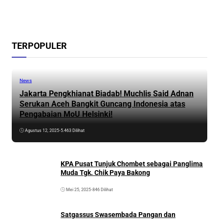
TERPOPULER
News
Jakarta Pengkhianat Biadab! Muchlis Said Adnan
Serukan Aceh Bangkit Guncang Indonesia atas
Pengabaian MoU Helsinki!
Agustus 12, 2025
•
5.463 Dilihat
KPA Pusat Tunjuk Chombet sebagai Panglima
Muda Tgk. Chik Paya Bakong
Mei 25, 2025
•
846 Dilihat
Satgassus Swasembada Pangan dan