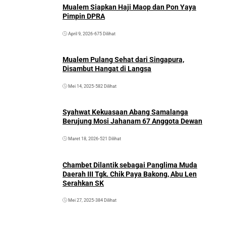
Mualem Siapkan Haji Maop dan Pon Yaya
Pimpin DPRA
April 9, 2026
•
675 Dilihat
Mualem Pulang Sehat dari Singapura,
Disambut Hangat di Langsa
Mei 14, 2025
•
582 Dilihat
Syahwat Kekuasaan Abang Samalanga
Berujung Mosi Jahanam 67 Anggota Dewan
Maret 18, 2026
•
521 Dilihat
Chambet Dilantik sebagai Panglima Muda
Daerah III Tgk. Chik Paya Bakong, Abu Len
Serahkan SK
Mei 27, 2025
•
384 Dilihat