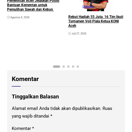
Pemerintah Aceh Jelaskan Posisi
Bantuan Kementan untuk
Olahraga
Pemulihan Sawah dan Kebun
Rebut Hadiah 55 Juta, 16 Tim Ikuti
Agustus 6, 2026
Turnamen Voli Piala Ketua KONI
Aceh
Juli 27, 2026
K
G
K
Komentar
Tinggalkan Balasan
Alamat email Anda tidak akan dipublikasikan.
Ruas
yang wajib ditandai
*
Komentar
*