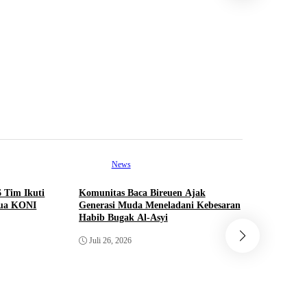
Klub Voli
Diluncurk
bagi Atle
Juni 8, 2
News
6 Tim Ikuti
Komunitas Baca Bireuen Ajak
tua KONI
Generasi Muda Meneladani Kebesaran
Habib Bugak Al-Asyi
Ne
Juli 26, 2026
Seminar N
Polemik B
Percepatan
Juli 26, 2