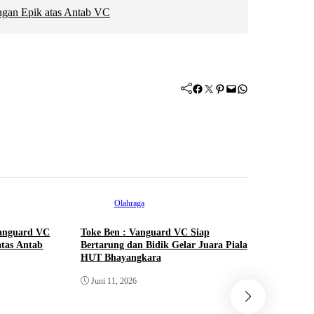
ngan Epik atas Antab VC
Facebook
Twitter
Pinterest
Mail
WhatsApp
Olahraga
 Vanguard VC
Toke Ben : Vanguard VC Siap
tas Antab
Bertarung dan Bidik Gelar Juara Piala
HUT Bhayangkara
Juni 11, 2026
Ol