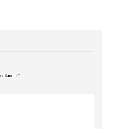
b ditandai
*