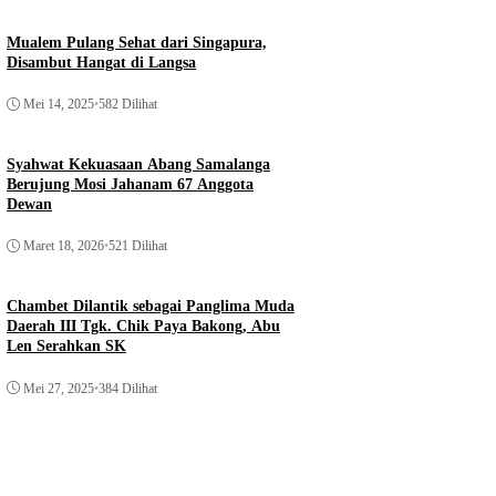
Mualem Pulang Sehat dari Singapura,
Disambut Hangat di Langsa
Mei 14, 2025
•
582 Dilihat
Syahwat Kekuasaan Abang Samalanga
Berujung Mosi Jahanam 67 Anggota
Dewan
Maret 18, 2026
•
521 Dilihat
Chambet Dilantik sebagai Panglima Muda
Daerah III Tgk. Chik Paya Bakong, Abu
Len Serahkan SK
Mei 27, 2025
•
384 Dilihat
ahraga