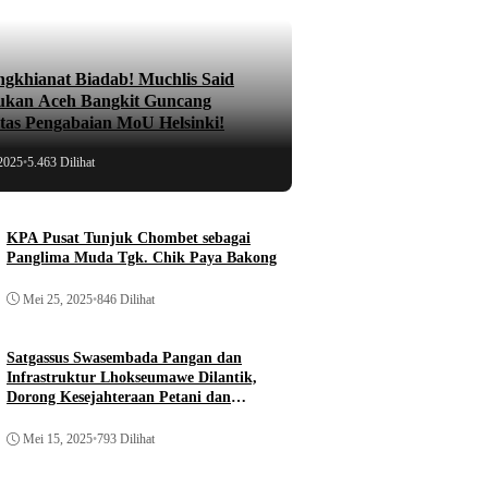
ngkhianat Biadab! Muchlis Said
ukan Aceh Bangkit Guncang
atas Pengabaian MoU Helsinki!
2025
•
5.463 Dilihat
KPA Pusat Tunjuk Chombet sebagai
Panglima Muda Tgk. Chik Paya Bakong
Mei 25, 2025
•
846 Dilihat
Satgassus Swasembada Pangan dan
Infrastruktur Lhokseumawe Dilantik,
Dorong Kesejahteraan Petani dan
Pembangunan
Mei 15, 2025
•
793 Dilihat