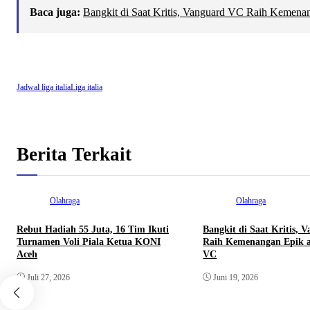
Baca juga:
Bangkit di Saat Kritis, Vanguard VC Raih Kemena
Jadwal liga italia
Liga italia
Berita Terkait
Olahraga
Olahraga
Rebut Hadiah 55 Juta, 16 Tim Ikuti
Bangkit di Saat Kritis,
Turnamen Voli Piala Ketua KONI
Raih Kemenangan Epik a
Aceh
VC
Juli 27, 2026
Juni 19, 2026