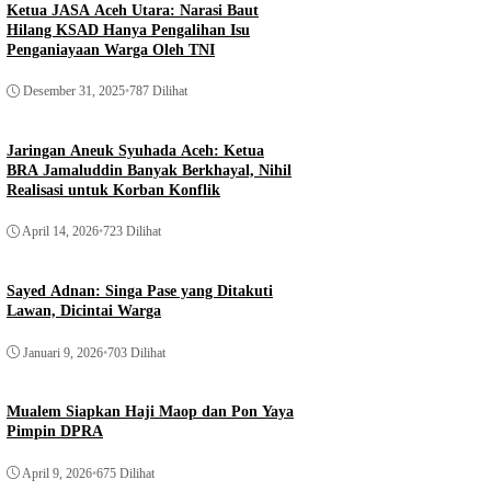
Ketua JASA Aceh Utara: Narasi Baut
Hilang KSAD Hanya Pengalihan Isu
Penganiayaan Warga Oleh TNI
Desember 31, 2025
•
787 Dilihat
Jaringan Aneuk Syuhada Aceh: Ketua
BRA Jamaluddin Banyak Berkhayal, Nihil
Realisasi untuk Korban Konflik
April 14, 2026
•
723 Dilihat
Sayed Adnan: Singa Pase yang Ditakuti
Lawan, Dicintai Warga
Januari 9, 2026
•
703 Dilihat
Mualem Siapkan Haji Maop dan Pon Yaya
Pimpin DPRA
April 9, 2026
•
675 Dilihat