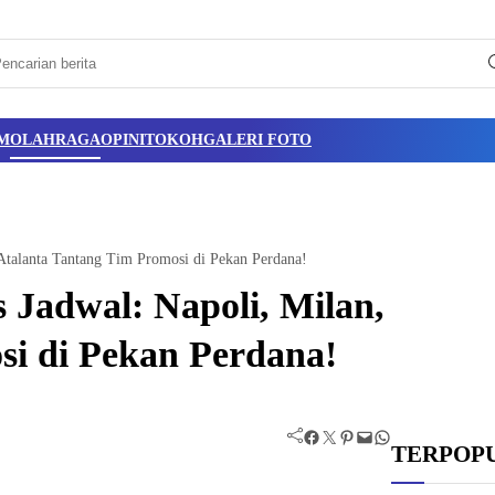
M
OLAHRAGA
OPINI
TOKOH
GALERI FOTO
 Atalanta Tantang Tim Promosi di Pekan Perdana!
s Jadwal: Napoli, Milan,
si di Pekan Perdana!
Facebook
Twitter
Pinterest
Mail
WhatsApp
TERPOP