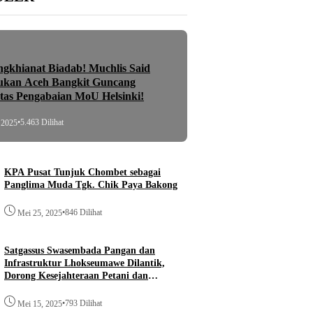
ngkhianat Biadab! Muchlis Said
ukan Aceh Bangkit Guncang
atas Pengabaian MoU Helsinki!
•
5.463 Dilihat
 2025
KPA Pusat Tunjuk Chombet sebagai
Panglima Muda Tgk. Chik Paya Bakong
•
846 Dilihat
Mei 25, 2025
Satgassus Swasembada Pangan dan
Infrastruktur Lhokseumawe Dilantik,
Dorong Kesejahteraan Petani dan
Pembangunan
•
793 Dilihat
Mei 15, 2025