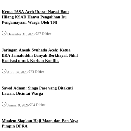
Ketua JASA Aceh Utara: Narasi Baut
Hilang KSAD Hanya Pengalihan Isu
Penganiayaan Warga Oleh TNI
•
787 Dilihat
Desember 31, 2025
Jaringan Aneuk Syuhada Aceh: Ketua
BRA Jamaluddin Banyak Berkhayal, Nihil
Realisasi untuk Korban Konflik
•
723 Dilihat
April 14, 2026
Sayed Adnan: Singa Pase yang Ditakuti
Lawan, Dicintai Warga
•
704 Dilihat
Januari 9, 2026
Mualem Siapkan Haji Maop dan Pon Yaya
Pimpin DPRA