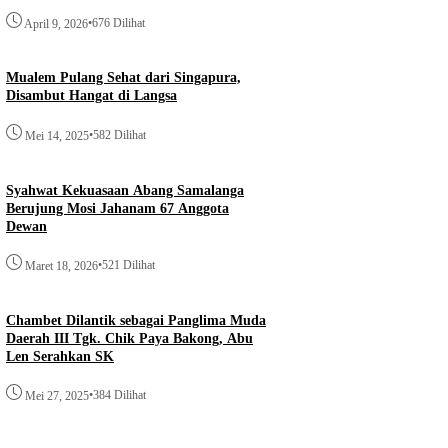
News
ws
•
676 Dilihat
April 9, 2026
Mantan Menteri Kesehatan GAM, Abu
lma Foundation dan PMI
Doto Tutup Usia
r Khitanan Massal, Ratusan
Mualem Pulang Sehat dari Singapura,
ma Layanan Gratis
•
Juni 13, 2026
Disambut Hangat di Langsa
•
2026
•
582 Dilihat
Mei 14, 2025
Syahwat Kekuasaan Abang Samalanga
Berujung Mosi Jahanam 67 Anggota
Dewan
•
521 Dilihat
Maret 18, 2026
Chambet Dilantik sebagai Panglima Muda
ws
Daerah III Tgk. Chik Paya Bakong, Abu
Len Serahkan SK
asional DEM Aceh Bahas
lok Andaman, Dorong
•
384 Dilihat
Mei 27, 2025
 Investasi dan Hilirisasi
•
2026