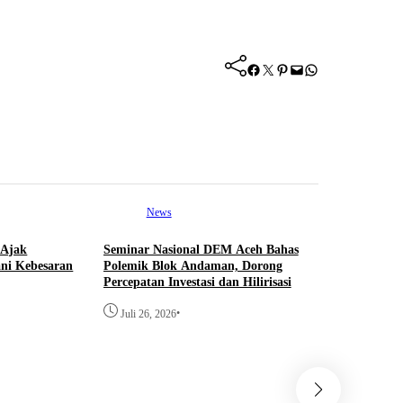
Facebook
Twitter
Pinterest
Mail
WhatsApp
News
 Ajak
Seminar Nasional DEM Aceh Bahas
ni Kebesaran
Polemik Blok Andaman, Dorong
Percepatan Investasi dan Hilirisasi
•
Juli 26, 2026