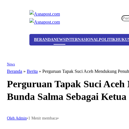
BERANDA
NEWS
INTERNASIONAL
POLITIK
HUKU
News
Beranda
»
Berita
»
Perguruan Tapak Suci Aceh Mendukung Penu
Perguruan Tapak Suci Ace
Bunda Salma Sebagai Ketu
Oleh Admin
•
1 Menit membaca
•