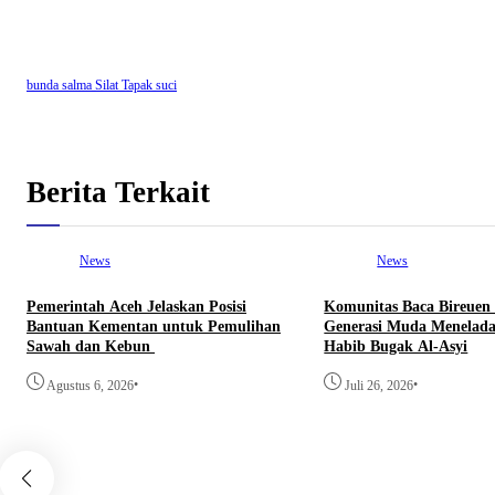
bunda salma
Silat
Tapak suci
Berita Terkait
News
News
Pemerintah Aceh Jelaskan Posisi
Komunitas Baca Bireuen
Bantuan Kementan untuk Pemulihan
Generasi Muda Menelada
Sawah dan Kebun
Habib Bugak Al-Asyi
•
•
Agustus 6, 2026
Juli 26, 2026