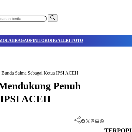
M
OLAHRAGA
OPINI
TOKOH
GALERI FOTO
h Bunda Salma Sebagai Ketua IPSI ACEH
h Mendukung Penuh
a IPSI ACEH
Facebook
Twitter
Pinterest
Mail
WhatsApp
TERPOP