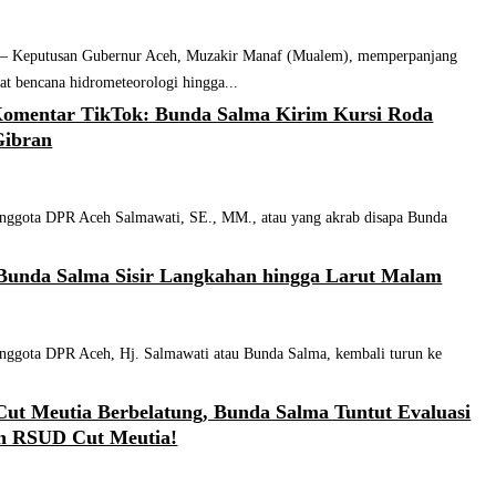
putusan Gubernur Aceh, Muzakir Manaf (Mualem), memperpanjang
rat bencana hidrometeorologi hingga...
 Komentar TikTok: Bunda Salma Kirim Kursi Roda
Gibran
ota DPR Aceh Salmawati, SE., MM., atau yang akrab disapa Bunda
Bunda Salma Sisir Langkahan hingga Larut Malam
ota DPR Aceh, Hj. Salmawati atau Bunda Salma, kembali turun ke
ut Meutia Berbelatung, Bunda Salma Tuntut Evaluasi
an RSUD Cut Meutia!