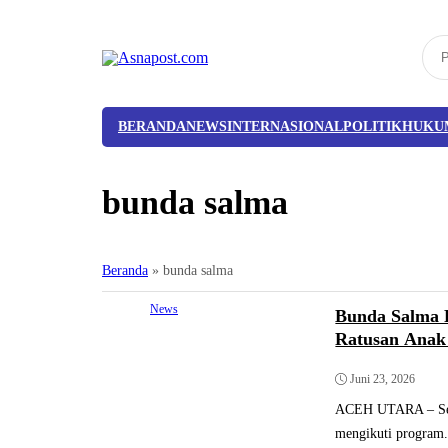
BERANDA
NEWS
INTERNASIONAL
POLITIK
HUKU
bunda salma
Beranda
»
bunda salma
News
Bunda Salma 
Ratusan Anak
Juni 23, 2026
ACEH UTARA – Seba
mengikuti program.