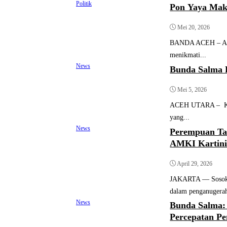
Politik
Pon Yaya Mak
Mei 20, 2026
BANDA ACEH – Anggo
menikmati...
News
Bunda Salma K
Mei 5, 2026
ACEH UTARA – Kegi
yang...
News
Perempuan Ta
AMKI Kartini
April 29, 2026
JAKARTA — Sosok p
dalam penganugera
News
Bunda Salma: 
Percepatan P