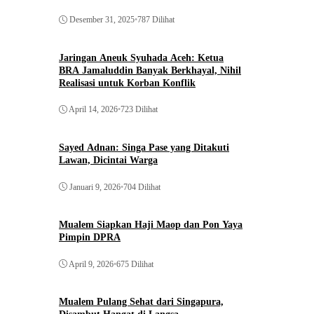
Desember 31, 2025
•
787 Dilihat
Jaringan Aneuk Syuhada Aceh: Ketua
BRA Jamaluddin Banyak Berkhayal, Nihil
Realisasi untuk Korban Konflik
April 14, 2026
•
723 Dilihat
Sayed Adnan: Singa Pase yang Ditakuti
Lawan, Dicintai Warga
Januari 9, 2026
•
704 Dilihat
Mualem Siapkan Haji Maop dan Pon Yaya
Pimpin DPRA
April 9, 2026
•
675 Dilihat
Mualem Pulang Sehat dari Singapura,