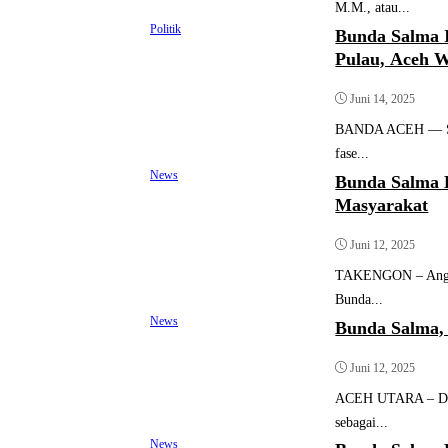
M.M., atau...
Politik
Bunda Salma I
Pulau, Aceh W
Juni 14, 2025
BANDA ACEH — Seng
fase...
News
Bunda Salma 
Masyarakat
Juni 12, 2025
TAKENGON – Anggot
Bunda...
News
Bunda Salma,
Juni 12, 2025
ACEH UTARA – Di ba
sebagai...
News