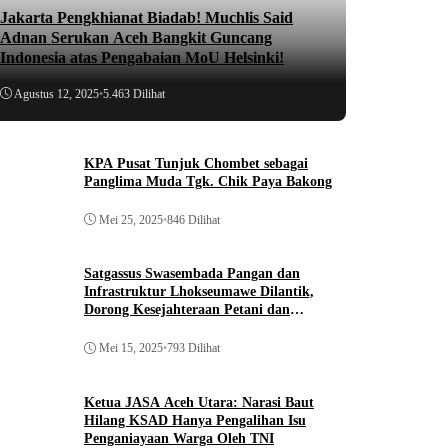
Jakarta Pengkhianat Biadab! Muchlis Said
Adnan Serukan Aceh Bangkit Guncang
Indonesia atas Pengabaian MoU Helsinki!
Agustus 12, 2025
•
5.463 Dilihat
KPA Pusat Tunjuk Chombet sebagai
Panglima Muda Tgk. Chik Paya Bakong
Mei 25, 2025
•
846 Dilihat
Satgassus Swasembada Pangan dan
Infrastruktur Lhokseumawe Dilantik,
Dorong Kesejahteraan Petani dan
Pembangunan
Mei 15, 2025
•
793 Dilihat
Ketua JASA Aceh Utara: Narasi Baut
Hilang KSAD Hanya Pengalihan Isu
Penganiayaan Warga Oleh TNI