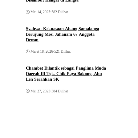
Disambut Hangat di Langsa
Mei 14, 2025
•
582 Dilihat
Syahwat Kekuasaan Abang Samalanga
Berujung Mosi Jahanam 67 Anggota
Dewan
Maret 18, 2026
•
521 Dilihat
Chambet Dilantik sebagai Panglima Muda
Daerah III Tgk. Chik Paya Bakong, Abu
Len Serahkan SK
Mei 27, 2025
•
384 Dilihat