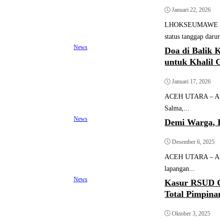
Januari 22, 2026
LHOKSEUMAWE – Ke
status tanggap daru
News
Doa di Balik
untuk Khalil 
Januari 17, 2026
ACEH UTARA – Angg
Salma,...
News
Demi Warga, 
Desember 6, 2025
ACEH UTARA – Angg
lapangan...
News
Kasur RSUD C
Total Pimpin
Oktober 3, 2025