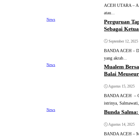
ACEH UTARA – Angg
atau...
News
Perguruan Ta
Sebagai Ketu
September 12, 2025
BANDA ACEH – Duku
yang akrab...
News
Mualem Bersa
Balai Meuseu
Agustus 15, 2025
BANDA ACEH – Gube
istrinya, Salmawati,
News
Bunda Salma:
Agustus 14, 2025
BANDA ACEH – Memp