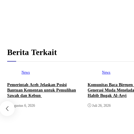
Berita Terkait
News
News
Pemerintah Aceh Jelaskan Posisi
Komunitas Baca Bireuen
Bantuan Kementan untuk Pemulihan
Generasi Muda Menelada
Sawah dan Kebun
Habib Bugak Al-Asyi
Agustus 6, 2026
Juli 26, 2026