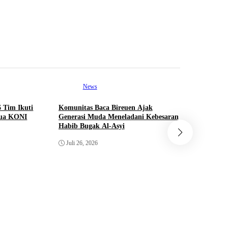
News
Ne
6 Tim Ikuti
Komunitas Baca Bireuen Ajak
Seminar N
tua KONI
Generasi Muda Meneladani Kebesaran
Polemik B
Habib Bugak Al-Asyi
Percepatan
Juli 26, 2026
Juli 26, 2