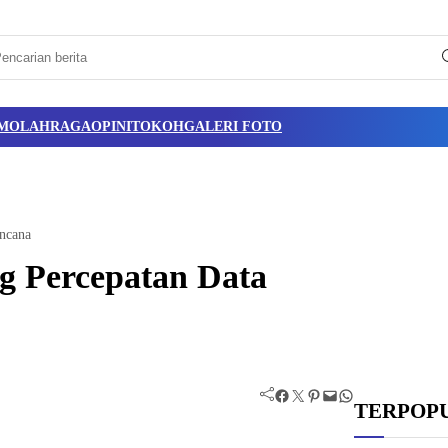
M
OLAHRAGA
OPINI
TOKOH
GALERI FOTO
ncana
g Percepatan Data
Facebook
Twitter
Pinterest
Mail
WhatsApp
TERPOP