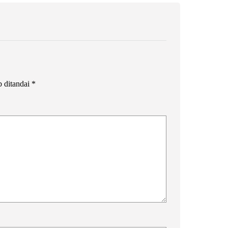
b ditandai
*