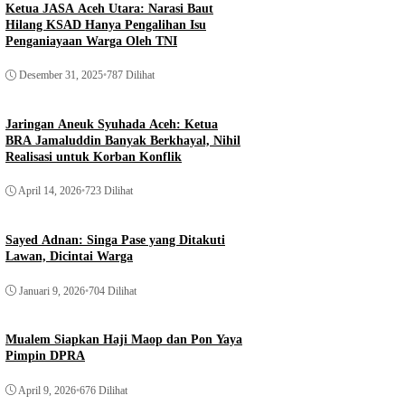
Ketua JASA Aceh Utara: Narasi Baut
Hilang KSAD Hanya Pengalihan Isu
Penganiayaan Warga Oleh TNI
Desember 31, 2025
•
787 Dilihat
Jaringan Aneuk Syuhada Aceh: Ketua
BRA Jamaluddin Banyak Berkhayal, Nihil
Realisasi untuk Korban Konflik
April 14, 2026
•
723 Dilihat
Sayed Adnan: Singa Pase yang Ditakuti
Lawan, Dicintai Warga
Januari 9, 2026
•
704 Dilihat
Mualem Siapkan Haji Maop dan Pon Yaya
Pimpin DPRA
April 9, 2026
•
676 Dilihat