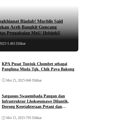
ngkhianat Biadab! Muchlis Said
ukan Aceh Bangkit Guncang
atas Pengabaian MoU Helsinki!
2025
•
5.463 Dilihat
KPA Pusat Tunjuk Chombet sebagai
Panglima Muda Tgk. Chik Paya Bakong
Mei 25, 2025
•
846 Dilihat
Satgassus Swasembada Pangan dan
Infrastruktur Lhokseumawe Dilantik,
Dorong Kesejahteraan Petani dan
Pembangunan
Mei 15, 2025
•
793 Dilihat