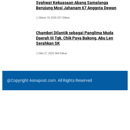
Syahwat Kekuasaan Abang Samalanga
Berujung Mosi Jahanam 67 Anggota Dewan
Maret 18, 2026
•
521 Dilihat
Chambet Dilantik sebagai Panglima Muda
Daerah III Tgk. Chik Paya Bakong, Abu Len
Serahkan SK
Mei 27, 2025
•
384 Dilihat
@Copyright Asnapost.com. All Rights Reserved