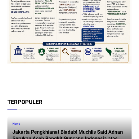
TERPOPULER
News
Jakarta Pengkhianat Biadab! Muchlis Said Adnan
Serukan Aceh Bangkit Guncang Indonesia atas