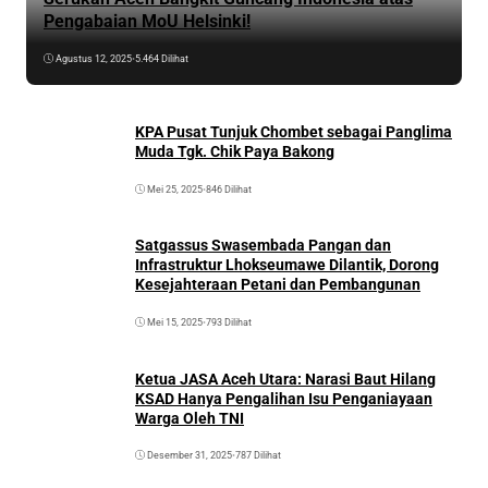
Pengabaian MoU Helsinki!
Agustus 12, 2025
•
5.464 Dilihat
KPA Pusat Tunjuk Chombet sebagai Panglima
Muda Tgk. Chik Paya Bakong
Mei 25, 2025
•
846 Dilihat
Satgassus Swasembada Pangan dan
Infrastruktur Lhokseumawe Dilantik, Dorong
Kesejahteraan Petani dan Pembangunan
Mei 15, 2025
•
793 Dilihat
Ketua JASA Aceh Utara: Narasi Baut Hilang
KSAD Hanya Pengalihan Isu Penganiayaan
Warga Oleh TNI
Desember 31, 2025
•
787 Dilihat