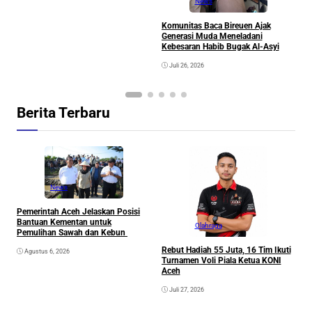
News
Komunitas Baca Bireuen Ajak
Generasi Muda Meneladani
Kebesaran Habib Bugak Al-Asyi
Juli 26, 2026
Berita Terbaru
News
Pemerintah Aceh Jelaskan Posisi
Bantuan Kementan untuk
Olahraga
Pemulihan Sawah dan Kebun
Rebut Hadiah 55 Juta, 16 Tim Ikuti
Agustus 6, 2026
Turnamen Voli Piala Ketua KONI
Aceh
Juli 27, 2026
K
G