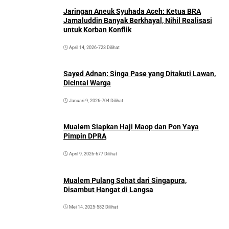
Jaringan Aneuk Syuhada Aceh: Ketua BRA
Jamaluddin Banyak Berkhayal, Nihil Realisasi
untuk Korban Konflik
April 14, 2026
•
723 Dilihat
Sayed Adnan: Singa Pase yang Ditakuti Lawan,
Dicintai Warga
Januari 9, 2026
•
704 Dilihat
Mualem Siapkan Haji Maop dan Pon Yaya
Pimpin DPRA
April 9, 2026
•
677 Dilihat
Mualem Pulang Sehat dari Singapura,
Disambut Hangat di Langsa
Mei 14, 2025
•
582 Dilihat