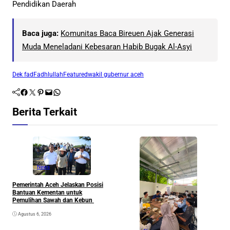
Pendidikan Daerah
Baca juga:
Komunitas Baca Bireuen Ajak Generasi
Muda Meneladani Kebesaran Habib Bugak Al-Asyi
Dek fad
Fadhlullah
Featured
wakil gubernur aceh
Facebook
Twitter
Pinterest
Mail
WhatsApp
Berita Terkait
News
Pemerintah Aceh Jelaskan Posisi
S
Bantuan Kementan untuk
P
Pemulihan Sawah dan Kebun
P
Agustus 6, 2026