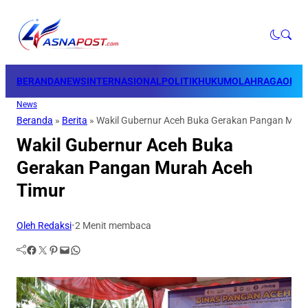
BERANDA
NEWS
INTERNASIONAL
POLITIK
HUKUM
OLAHRAGA
OPINI
News
Beranda
»
Berita
»
Wakil Gubernur Aceh Buka Gerakan Pangan Mura
Wakil Gubernur Aceh Buka
Gerakan Pangan Murah Aceh
Timur
Oleh Redaksi
•
2 Menit membaca
Facebook
Twitter
Pinterest
Mail
WhatsApp