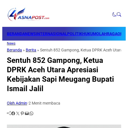
BERANDA
NEWS
INTERNASIONAL
POLITIK
HUKUM
OLAHRAGA
OPINI
News
Beranda
»
Berita
»
Sentuh 852 Gampong, Ketua DPRK Aceh Utara Apre
Sentuh 852 Gampong, Ketua
DPRK Aceh Utara Apresiasi
Kebijakan Sapi Meugang Bupati
Ismail Jalil
Oleh Admin
•
2 Menit membaca
Facebook
Twitter
Pinterest
Mail
WhatsApp