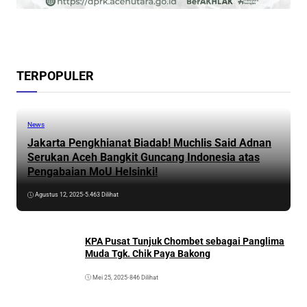
TERPOPULER
News
Jakarta Pengkhianat Biadab! Muchlis Said Adnan
Serukan Aceh Bangkit Guncang Indonesia atas
Pengabaian MoU Helsinki!
Agustus 12, 2025
•
5.463 Dilihat
KPA Pusat Tunjuk Chombet sebagai Panglima
Muda Tgk. Chik Paya Bakong
Mei 25, 2025
•
846 Dilihat