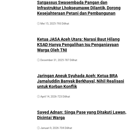
Satgassus Swasembada Pangan dan
Infrastruktur Lhokseumawe Dilantik, Dorong
Kesejahteraan Petani dan Pembangunan
Mei 15, 2025
•
793 Dilihat
Ketua JASA Aceh Utara: Narasi Baut Hilang
KSAD Hanya Pengalihan Isu Penganiayaan
Warga Oleh TNI
Desember 31, 2025
•
787 Dilihat
Jaringan Aneuk Syuhada Aceh: Ketua BRA
Jamaluddin Banyak Berkhayal, Nihil Realisasi
untuk Korban Konflik
April 14, 2026
•
723 Dilihat
Sayed Adnan: Singa Pase yang Ditakuti Lawan,
Dicintai Warga
Januari 9, 2026
•
704 Dilihat