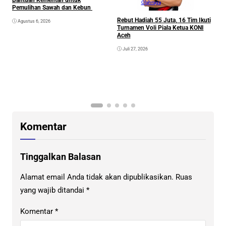
Bantuan Kementan untuk
Olahraga
Pemulihan Sawah dan Kebun
Rebut Hadiah 55 Juta, 16 Tim Ikuti
Agustus 6, 2026
Turnamen Voli Piala Ketua KONI
Aceh
Juli 27, 2026
K
G
K
Komentar
Tinggalkan Balasan
Alamat email Anda tidak akan dipublikasikan.
Ruas
yang wajib ditandai
*
Komentar
*