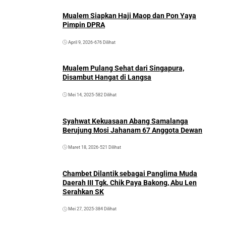
Mualem Siapkan Haji Maop dan Pon Yaya
Pimpin DPRA
April 9, 2026
•
676 Dilihat
Mualem Pulang Sehat dari Singapura,
Disambut Hangat di Langsa
Mei 14, 2025
•
582 Dilihat
Syahwat Kekuasaan Abang Samalanga
Berujung Mosi Jahanam 67 Anggota Dewan
Maret 18, 2026
•
521 Dilihat
Chambet Dilantik sebagai Panglima Muda
Daerah III Tgk. Chik Paya Bakong, Abu Len
Serahkan SK
Mei 27, 2025
•
384 Dilihat