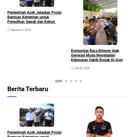
News
Pemerintah Aceh Jelaskan Posisi
S
Bantuan Kementan untuk
P
Pemulihan Sawah dan Kebun
P
Agustus 6, 2026
News
Komunitas Baca Bireuen Ajak
Generasi Muda Meneladani
Kebesaran Habib Bugak Al-Asyi
Juli 26, 2026
Berita Terbaru
News
Pemerintah Aceh Jelaskan Posisi