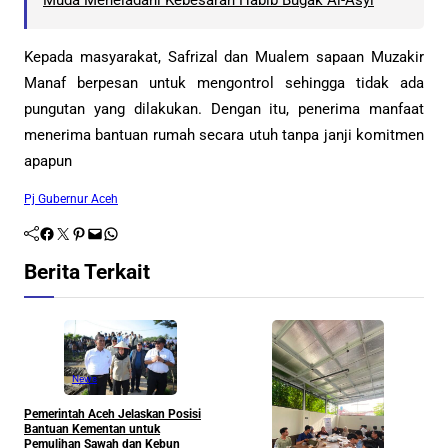
Kepada masyarakat, Safrizal dan Mualem sapaan Muzakir
Manaf berpesan untuk mengontrol sehingga tidak ada
pungutan yang dilakukan. Dengan itu, penerima manfaat
menerima bantuan rumah secara utuh tanpa janji komitmen
apapun
Pj Gubernur Aceh
Facebook
Twitter
Pinterest
Mail
WhatsApp
Berita Terkait
News
Pemerintah Aceh Jelaskan Posisi
S
Bantuan Kementan untuk
P
Pemulihan Sawah dan Kebun