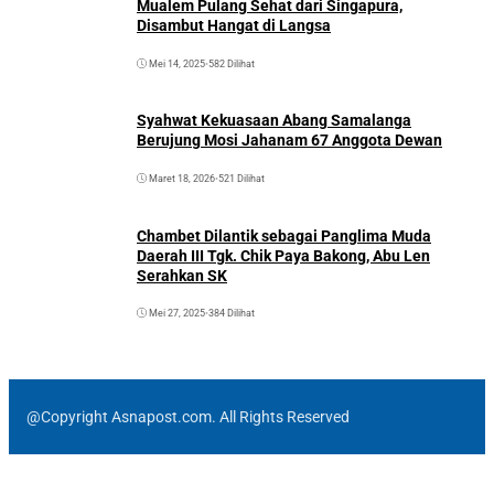
Mualem Pulang Sehat dari Singapura,
Disambut Hangat di Langsa
Mei 14, 2025
•
582 Dilihat
Syahwat Kekuasaan Abang Samalanga
Berujung Mosi Jahanam 67 Anggota Dewan
Maret 18, 2026
•
521 Dilihat
Chambet Dilantik sebagai Panglima Muda
Daerah III Tgk. Chik Paya Bakong, Abu Len
Serahkan SK
Mei 27, 2025
•
384 Dilihat
@Copyright Asnapost.com. All Rights Reserved