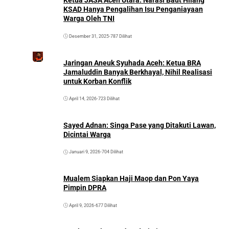
Ketua JASA Aceh Utara: Narasi Baut Hilang
KSAD Hanya Pengalihan Isu Penganiayaan
Warga Oleh TNI
Desember 31, 2025
•
787 Dilihat
Jaringan Aneuk Syuhada Aceh: Ketua BRA
Jamaluddin Banyak Berkhayal, Nihil Realisasi
untuk Korban Konflik
April 14, 2026
•
723 Dilihat
Sayed Adnan: Singa Pase yang Ditakuti Lawan,
Dicintai Warga
Januari 9, 2026
•
704 Dilihat
Mualem Siapkan Haji Maop dan Pon Yaya
Pimpin DPRA
April 9, 2026
•
677 Dilihat