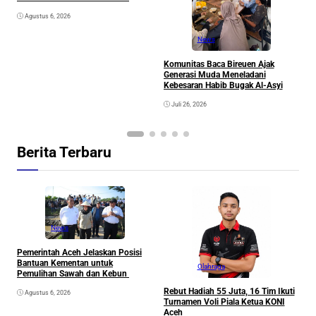
P
Agustus 6, 2026
News
Komunitas Baca Bireuen Ajak
Generasi Muda Meneladani
Kebesaran Habib Bugak Al-Asyi
Juli 26, 2026
Berita Terbaru
News
Pemerintah Aceh Jelaskan Posisi
Bantuan Kementan untuk
Olahraga
Pemulihan Sawah dan Kebun
Rebut Hadiah 55 Juta, 16 Tim Ikuti
Agustus 6, 2026
Turnamen Voli Piala Ketua KONI
Aceh