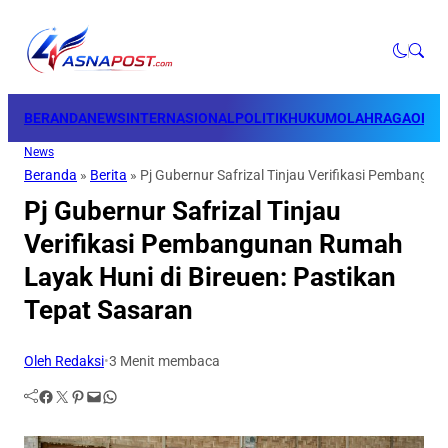
BERANDA
NEWS
INTERNASIONAL
POLITIK
HUKUM
OLAHRAGA
OPINI
News
Beranda
»
Berita
»
Pj Gubernur Safrizal Tinjau Verifikasi Pembangu
Pj Gubernur Safrizal Tinjau
Verifikasi Pembangunan Rumah
Layak Huni di Bireuen: Pastikan
Tepat Sasaran
Oleh Redaksi
•
3 Menit membaca
Facebook
Twitter
Pinterest
Mail
WhatsApp