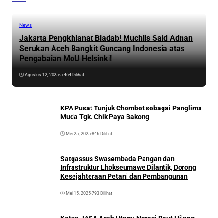
News
Jakarta Pengkhianat Biadab! Muchlis Said Adnan
Serukan Aceh Bangkit Guncang Indonesia atas
Pengabaian MoU Helsinki!
Agustus 12, 2025
•
5.464 Dilihat
KPA Pusat Tunjuk Chombet sebagai Panglima
Muda Tgk. Chik Paya Bakong
Mei 25, 2025
•
846 Dilihat
Satgassus Swasembada Pangan dan
Infrastruktur Lhokseumawe Dilantik, Dorong
Kesejahteraan Petani dan Pembangunan
Mei 15, 2025
•
793 Dilihat