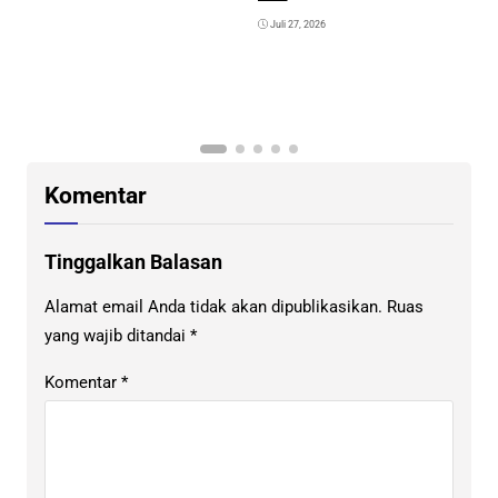
Juli 27, 2026
K
G
K
Komentar
Tinggalkan Balasan
Alamat email Anda tidak akan dipublikasikan.
Ruas
yang wajib ditandai
*
Komentar
*