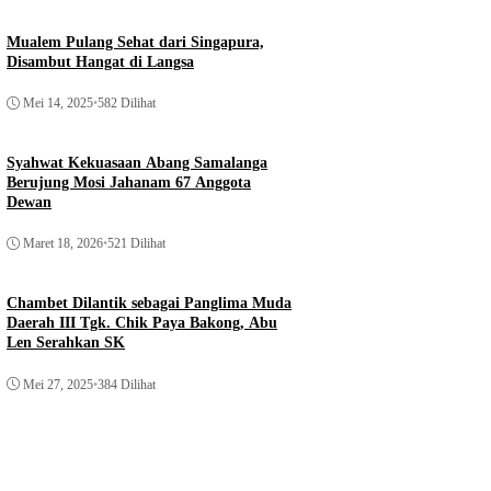
Mualem Pulang Sehat dari Singapura,
Disambut Hangat di Langsa
Mei 14, 2025
•
582 Dilihat
Syahwat Kekuasaan Abang Samalanga
Berujung Mosi Jahanam 67 Anggota
Dewan
Maret 18, 2026
•
521 Dilihat
Chambet Dilantik sebagai Panglima Muda
Daerah III Tgk. Chik Paya Bakong, Abu
Len Serahkan SK
Mei 27, 2025
•
384 Dilihat