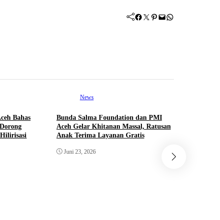
Facebook
Twitter
Pinterest
Mail
WhatsApp
News
ceh Bahas
Bunda Salma Foundation dan PMI
 Dorong
Aceh Gelar Khitanan Massal, Ratusan
Hilirisasi
Anak Terima Layanan Gratis
Juni 23, 2026
Ne
Mantan M
Doto Tutu
Juni 13, 