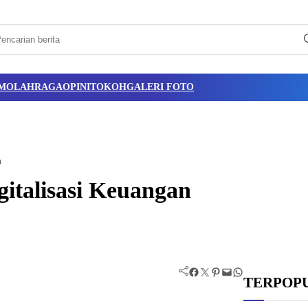
M
OLAHRAGA
OPINI
TOKOH
GALERI FOTO
h
italisasi Keuangan
Facebook
Twitter
Pinterest
Mail
WhatsApp
TERPOP