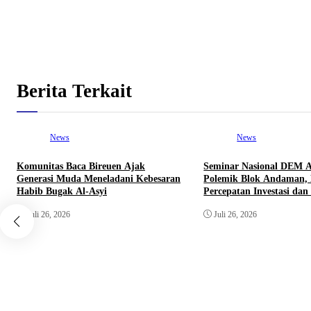
Berita Terkait
News
News
Komunitas Baca Bireuen Ajak
Seminar Nasional DEM A
Generasi Muda Meneladani Kebesaran
Polemik Blok Andaman,
Habib Bugak Al-Asyi
Percepatan Investasi dan 
Juli 26, 2026
Juli 26, 2026