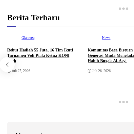
Berita Terbaru
Olahraga
News
Rebut Hadiah 55 Juta, 16 Tim Ikuti
Komunitas Baca Bireuen
Turnamen Voli Piala Ketua KONI
Generasi Muda Menelada
Aceh
Habib Bugak Al-Asyi
Juli 27, 2026
Juli 26, 2026