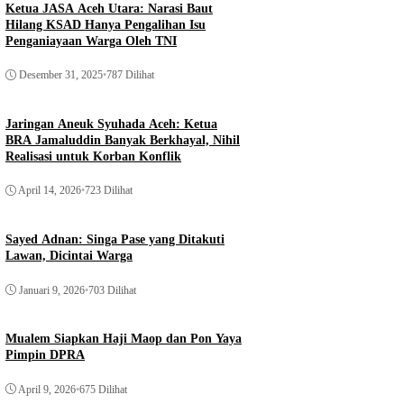
Ketua JASA Aceh Utara: Narasi Baut
Hilang KSAD Hanya Pengalihan Isu
Penganiayaan Warga Oleh TNI
Desember 31, 2025
•
787 Dilihat
Jaringan Aneuk Syuhada Aceh: Ketua
BRA Jamaluddin Banyak Berkhayal, Nihil
Realisasi untuk Korban Konflik
April 14, 2026
•
723 Dilihat
Sayed Adnan: Singa Pase yang Ditakuti
Lawan, Dicintai Warga
Januari 9, 2026
•
703 Dilihat
Mualem Siapkan Haji Maop dan Pon Yaya
Pimpin DPRA
April 9, 2026
•
675 Dilihat