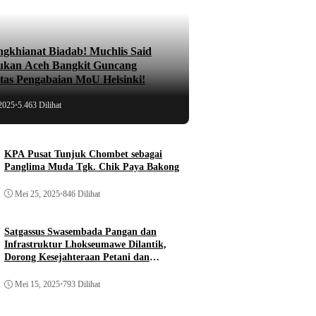
ngkhianat Biadab! Muchlis Said
ukan Aceh Bangkit Guncang
atas Pengabaian MoU Helsinki!
2025
•
5.463 Dilihat
KPA Pusat Tunjuk Chombet sebagai
Panglima Muda Tgk. Chik Paya Bakong
Mei 25, 2025
•
846 Dilihat
Satgassus Swasembada Pangan dan
Infrastruktur Lhokseumawe Dilantik,
Dorong Kesejahteraan Petani dan
Pembangunan
Mei 15, 2025
•
793 Dilihat