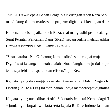
JAKARTA – Kepala Badan Pengelola Keuangan Aceh Reza Saputr
mendukung dan menyukseskan program digitalisasi keuangan daera
Hal tersebut disampaikan oleh Reza, usai menghadiri penandata
Surat Perintah Pencairan Dana (SP2D) secara online melalui aplik
Birawa Assembly Hotel, Kamis (17/4/2025).
“Sesuai arahan Pak Gubernur, kami hadir di sini sebagai wujud d
Digitalisasi keuangan daerah adalah sebuah langkah maju dalam pe
tentu saja lebih transparan dan efisien,” ujar Reza.
Kegiatan yang diselenggarakan oleh Kementerian Dalam Negeri R
Daerah (ASBANDA) ini merupakan upaya mempercepat digitalisasi
Kegiatan yang turut dihadiri oleh Sekretaris Jenderal Kemendagri T
sejumlah gub bupati, walikota serta kepala BPD se-Indonesia dal