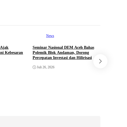
News
 Ajak
Seminar Nasional DEM Aceh Bahas
Pol
ni Kebesaran
Polemik Blok Andaman, Dorong
Percepatan Investasi dan Hilirisasi
PKB Band
Juli 26, 2026
Silaturah
Romen: Sa
dengan Ra
Juni 29, 