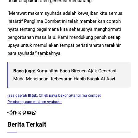
tidak dilupakan oleh generasi mendatang.
“Merawat makam syuhada adalah kewajiban kita semua.
Inisiatif Panglima Combet ini telah memberikan contoh
nyata tentang bagaimana kita seharusnya menghormati
pengorbanan masa lalu. Kami mendukung penuh setiap
upaya untuk memuliakan tempat peristirahatan terakhir
para syuhada,” tambahnya.
Baca juga:
Komunitas Baca Bireuen Ajak Generasi
Muda Meneladani Kebesaran Habib Bugak Al-Asyi
jasa daerah III tgk. Chiek paya bakong
Panglima combet
Pembangunan makam syuhada
Facebook
Twitter
Pinterest
Mail
WhatsApp
Berita Terkait