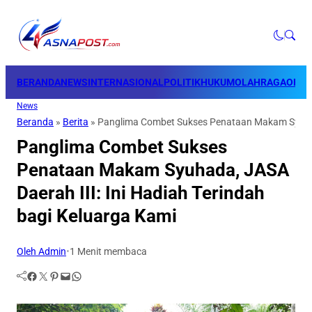
BERANDA
NEWS
INTERNASIONAL
POLITIK
HUKUM
OLAHRAGA
OPINI
News
Beranda
»
Berita
»
Panglima Combet Sukses Penataan Makam Syuhada
Panglima Combet Sukses
Penataan Makam Syuhada, JASA
Daerah III: Ini Hadiah Terindah
bagi Keluarga Kami
Oleh Admin
•
1 Menit membaca
Facebook
Twitter
Pinterest
Mail
WhatsApp