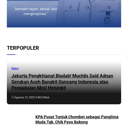
TERPOPULER
News
Jakarta Pengkhianat Biadab! Muchlis Said Adnan
Serukan Aceh Bangkit Guncang Indonesia atas
Pengabaian MoU Helsinki!
Agustus 12, 2025
•
5.463 Dilihat
KPA Pusat Tunjuk Chombet sebagai Panglima
Muda Tgk. Chik Paya Bakong