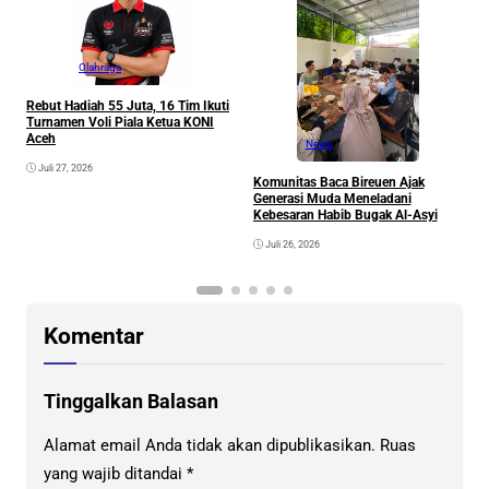
S
P
Olahraga
P
Rebut Hadiah 55 Juta, 16 Tim Ikuti
Turnamen Voli Piala Ketua KONI
Aceh
News
Juli 27, 2026
Komunitas Baca Bireuen Ajak
Generasi Muda Meneladani
Kebesaran Habib Bugak Al-Asyi
Juli 26, 2026
Komentar
Tinggalkan Balasan
Alamat email Anda tidak akan dipublikasikan.
Ruas
yang wajib ditandai
*