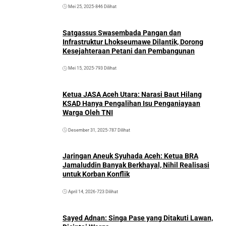
Mei 25, 2025
•
846 Dilihat
Satgassus Swasembada Pangan dan
Infrastruktur Lhokseumawe Dilantik, Dorong
Kesejahteraan Petani dan Pembangunan
Mei 15, 2025
•
793 Dilihat
Ketua JASA Aceh Utara: Narasi Baut Hilang
KSAD Hanya Pengalihan Isu Penganiayaan
Warga Oleh TNI
Desember 31, 2025
•
787 Dilihat
Jaringan Aneuk Syuhada Aceh: Ketua BRA
Jamaluddin Banyak Berkhayal, Nihil Realisasi
untuk Korban Konflik
April 14, 2026
•
723 Dilihat
Sayed Adnan: Singa Pase yang Ditakuti Lawan,