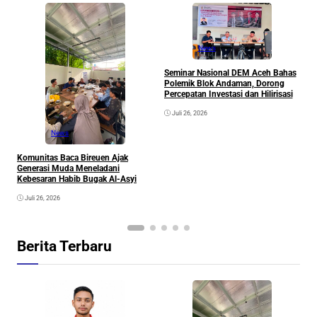
News
B
A
Seminar Nasional DEM Aceh Bahas
R
Polemik Blok Andaman, Dorong
G
Percepatan Investasi dan Hilirisasi
Juli 26, 2026
News
Komunitas Baca Bireuen Ajak
Generasi Muda Meneladani
Kebesaran Habib Bugak Al-Asyi
Juli 26, 2026
Berita Terbaru