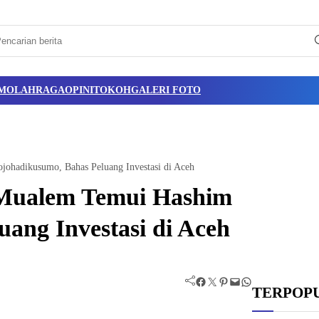
M
OLAHRAGA
OPINI
TOKOH
GALERI FOTO
hadikusumo, Bahas Peluang Investasi di Aceh
Mualem Temui Hashim
ang Investasi di Aceh
Facebook
Twitter
Pinterest
Mail
WhatsApp
TERPOP