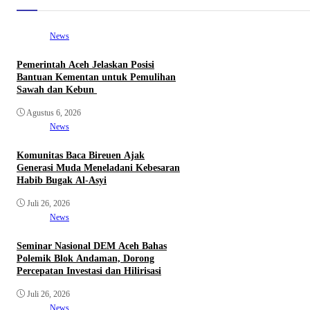
News
Pemerintah Aceh Jelaskan Posisi
Bantuan Kementan untuk Pemulihan
Sawah dan Kebun
Agustus 6, 2026
News
Komunitas Baca Bireuen Ajak
Generasi Muda Meneladani Kebesaran
Habib Bugak Al-Asyi
Juli 26, 2026
News
Seminar Nasional DEM Aceh Bahas
Polemik Blok Andaman, Dorong
Percepatan Investasi dan Hilirisasi
Juli 26, 2026
News