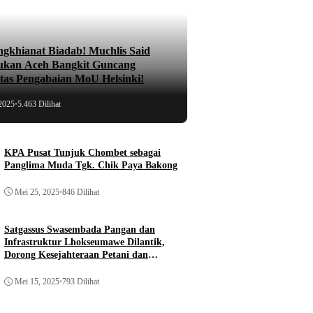
ngkhianat Biadab! Muchlis Said
ukan Aceh Bangkit Guncang
atas Pengabaian MoU Helsinki!
2025
•
5.463 Dilihat
KPA Pusat Tunjuk Chombet sebagai
Panglima Muda Tgk. Chik Paya Bakong
Mei 25, 2025
•
846 Dilihat
Satgassus Swasembada Pangan dan
Infrastruktur Lhokseumawe Dilantik,
Dorong Kesejahteraan Petani dan
Pembangunan
Mei 15, 2025
•
793 Dilihat