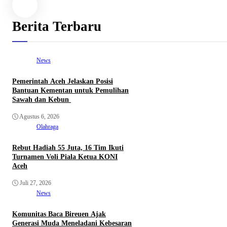
Berita Terbaru
News
Pemerintah Aceh Jelaskan Posisi
Bantuan Kementan untuk Pemulihan
Sawah dan Kebun
Agustus 6, 2026
Olahraga
Rebut Hadiah 55 Juta, 16 Tim Ikuti
Turnamen Voli Piala Ketua KONI
Aceh
Juli 27, 2026
News
Komunitas Baca Bireuen Ajak
Generasi Muda Meneladani Kebesaran