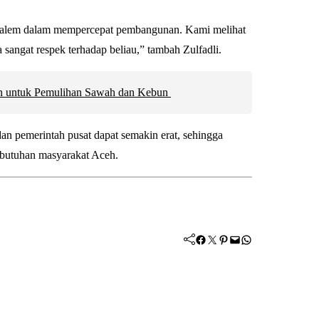
alem dalam mempercepat pembangunan. Kami melihat
angat respek terhadap beliau,” tambah Zulfadli.
an untuk Pemulihan Sawah dan Kebun
dan pemerintah pusat dapat semakin erat, sehingga
butuhan masyarakat Aceh.
Facebook
Twitter
Pinterest
Mail
WhatsApp