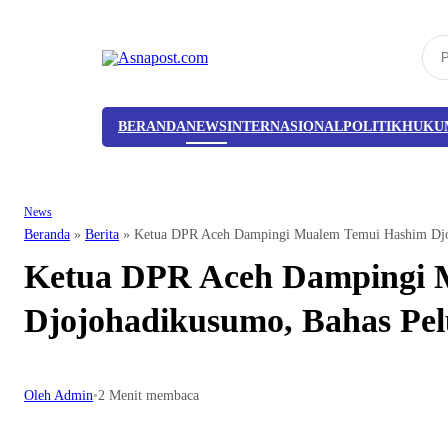
BERANDA
NEWS
INTERNASIONAL
POLITIK
HUKU
News
Beranda
»
Berita
»
Ketua DPR Aceh Dampingi Mualem Temui Hashim Djojo
Ketua DPR Aceh Dampingi 
Djojohadikusumo, Bahas Pelu
Oleh Admin
•
2 Menit membaca