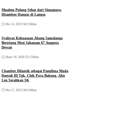
Mualem Pulang Sehat dari Singapura,
Disambut Hangat di Langsa
Mei 14, 2025
•
582 Dilihat
Syahwat Kekuasaan Abang Samalanga
Berujung Mosi Jahanam 67 Anggota
Dewan
Maret 18, 2026
•
521 Dilihat
Chambet Dilantik sebagai Panglima Muda
Daerah III Tgk. Chik Paya Bakong, Abu
Len Serahkan SK
Mei 27, 2025
•
384 Dilihat