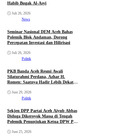
Habib Bugak Al-Asyi
Juli 26, 2026
News
Seminar Nasional DEM Aceh Bahas
Polemik Blok Andaman, Dorong
Percepatan Investasi dan Hilirisasi
Juli 26, 2026
Politik
PKB Banda Aceh Resmi Awali
Silaturahmi Perdana, Azhar H.
Romen: Saatnya Hadir Lebih Dekat
dengan Rakyat
Juni 29, 2026
Politik
Sekjen DPP Partai Aceh Aiyub Abbas
Diduga Dikeroyok Massa di Tengah
Polemik Penunjukan Ketua DPW PA
Aceh Timur
Juni 25, 2026