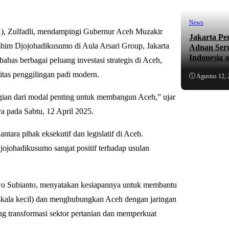
News
),
Zulfadli
, mendampingi Gubernur Aceh
Muzakir
Jakarta Pe
him Djojohadikusumo
di Aula Arsari Group, Jakarta
Adnan Ser
Indonesia 
has berbagai peluang investasi strategis di Aceh,
tas penggilingan padi modern.
Agustus 12, 
agian dari modal penting untuk membangun Aceh,” ujar
a pada Sabtu, 12 April 2025.
tara pihak eksekutif dan legislatif di Aceh.
jojohadikusumo sangat positif terhadap usulan
wo Subianto, menyatakan kesiapannya untuk membantu
skala kecil) dan menghubungkan Aceh dengan jaringan
ong transformasi sektor pertanian dan memperkuat