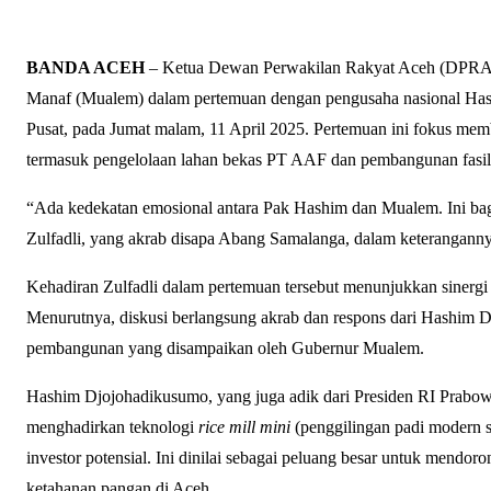
BANDA ACEH
– Ketua Dewan Perwakilan Rakyat Aceh (DPRA
Manaf (Mualem)
dalam pertemuan dengan pengusaha nasional
Has
Pusat, pada Jumat malam, 11 April 2025.
Pertemuan ini fokus memba
termasuk pengelolaan lahan bekas PT AAF dan pembangunan fasili
“Ada kedekatan emosional antara Pak Hashim dan Mualem.
Ini b
Zulfadli, yang akrab disapa
Abang Samalanga
, dalam keteranganny
Kehadiran Zulfadli dalam pertemuan tersebut menunjukkan sinergi an
Menurutnya, diskusi berlangsung akrab dan respons dari Hashim D
pembangunan yang disampaikan oleh Gubernur Mualem.
Hashim Djojohadikusumo, yang juga adik dari Presiden RI Prabo
menghadirkan teknologi
rice mill mini
(penggilingan padi modern 
investor potensial. Ini dinilai sebagai peluang besar untuk mendor
ketahanan pangan di Aceh.