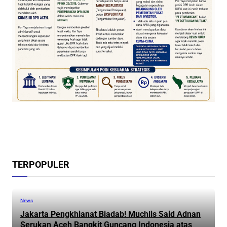
TERPOPULER
News
Jakarta Pengkhianat Biadab! Muchlis Said Adnan
Serukan Aceh Bangkit Guncang Indonesia atas