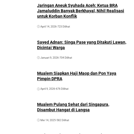
Jaringan Aneuk Syuhada Aceh: Ketua BRA
Jamaluddin Banyak Berkhayal, Nihil Realisasi
untuk Korban Konflik
April 14, 2026
•
723 Dilihat
Sayed Adnan: Singa Pase yang Ditakuti Lawan,
Dicintai Warga
Januari 9, 2026
•
704 Dilihat
Mualem Siapkan Haji Maop dan Pon Yaya
Pimpin DPRA
April 9, 2026
•
676 Dilihat
Mualem Pulang Sehat dari Singapura,
Disambut Hangat di Langsa
Mei 14, 2025
•
582 Dilihat