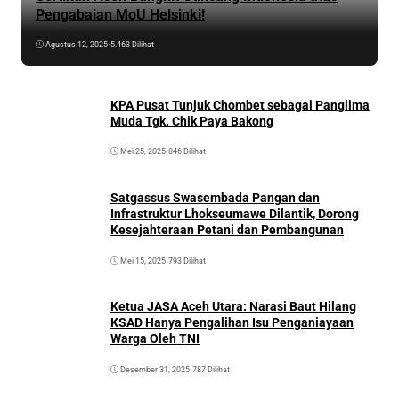
Pengabaian MoU Helsinki!
Agustus 12, 2025
•
5.463 Dilihat
KPA Pusat Tunjuk Chombet sebagai Panglima
Muda Tgk. Chik Paya Bakong
Mei 25, 2025
•
846 Dilihat
Satgassus Swasembada Pangan dan
Infrastruktur Lhokseumawe Dilantik, Dorong
Kesejahteraan Petani dan Pembangunan
Mei 15, 2025
•
793 Dilihat
Ketua JASA Aceh Utara: Narasi Baut Hilang
KSAD Hanya Pengalihan Isu Penganiayaan
Warga Oleh TNI
Desember 31, 2025
•
787 Dilihat