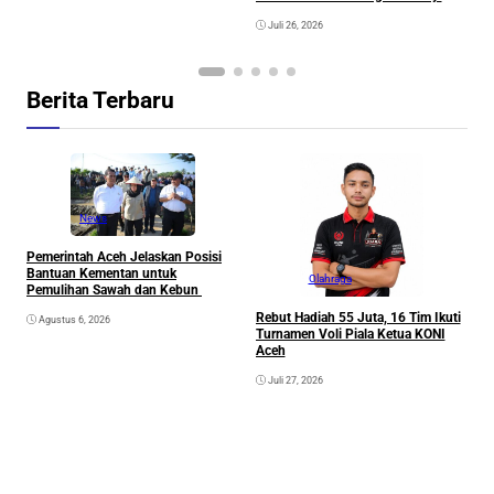
Juli 26, 2026
Berita Terbaru
News
Pemerintah Aceh Jelaskan Posisi
Bantuan Kementan untuk
Olahraga
Pemulihan Sawah dan Kebun
Rebut Hadiah 55 Juta, 16 Tim Ikuti
Agustus 6, 2026
Turnamen Voli Piala Ketua KONI
Aceh
Juli 27, 2026
K
G
K