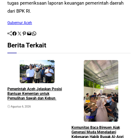
tugas pemeriksaan laporan keuangan pemerintah daerah
dari BPK RI.
Gubernur Aceh
Facebook
Twitter
Pinterest
Mail
WhatsApp
Berita Terkait
News
Pemerintah Aceh Jelaskan Posisi
S
Bantuan Kementan untuk
P
Pemulihan Sawah dan Kebun
P
Agustus 6, 2026
News
Komunitas Baca Bireuen Ajak
Generasi Muda Meneladani
Kebesaran Habib Bugak Al-Asyi