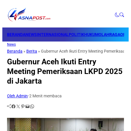
BERANDA
NEWS
INTERNASIONAL
POLITIK
HUKUM
OLAHRAGA
OPINI
News
Beranda
»
Berita
»
Gubernur Aceh Ikuti Entry Meeting Pemeriksaan 
Gubernur Aceh Ikuti Entry
Meeting Pemeriksaan LKPD 2025
di Jakarta
Oleh Admin
•
2 Menit membaca
Facebook
Twitter
Pinterest
Mail
WhatsApp