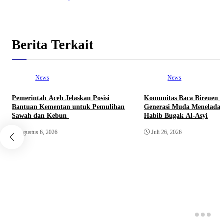
Berita Terkait
News
News
Pemerintah Aceh Jelaskan Posisi
Komunitas Baca Bireuen
Bantuan Kementan untuk Pemulihan
Generasi Muda Menelada
Sawah dan Kebun
Habib Bugak Al-Asyi
Agustus 6, 2026
Juli 26, 2026