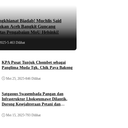
ngkhianat Biadab! Muchlis Said
ukan Aceh Bangkit Guncang
atas Pengabaian MoU Helsinki!
2025
•
5.463 Dilihat
KPA Pusat Tunjuk Chombet sebagai
Panglima Muda Tgk. Chik Paya Bakong
Mei 25, 2025
•
846 Dilihat
Satgassus Swasembada Pangan dan
Infrastruktur Lhokseumawe Dilantik,
Dorong Kesejahteraan Petani dan
Pembangunan
Mei 15, 2025
•
793 Dilihat