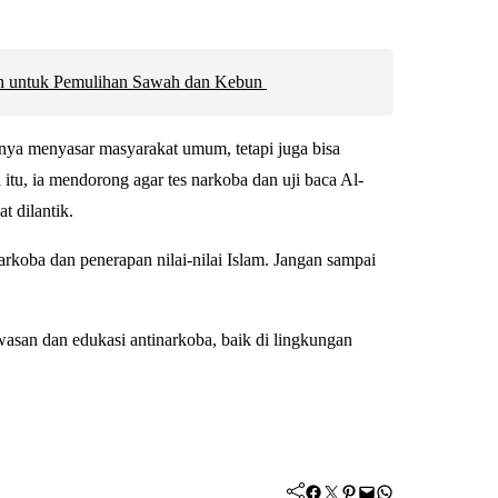
an untuk Pemulihan Sawah dan Kebun
ya menyasar masyarakat umum, tetapi juga bisa
tu, ia mendorong agar tes narkoba dan uji baca Al-
t dilantik.
koba dan penerapan nilai-nilai Islam. Jangan sampai
wasan dan edukasi antinarkoba, baik di lingkungan
Facebook
Twitter
Pinterest
Mail
WhatsApp