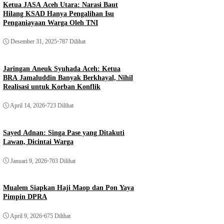
Ketua JASA Aceh Utara: Narasi Baut
Hilang KSAD Hanya Pengalihan Isu
Penganiayaan Warga Oleh TNI
Desember 31, 2025
•
787 Dilihat
Jaringan Aneuk Syuhada Aceh: Ketua
BRA Jamaluddin Banyak Berkhayal, Nihil
Realisasi untuk Korban Konflik
April 14, 2026
•
723 Dilihat
Sayed Adnan: Singa Pase yang Ditakuti
Lawan, Dicintai Warga
Januari 9, 2026
•
703 Dilihat
Mualem Siapkan Haji Maop dan Pon Yaya
Pimpin DPRA
April 9, 2026
•
675 Dilihat