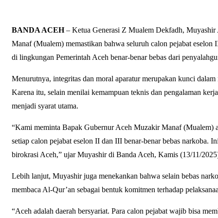
BANDA ACEH
– Ketua Generasi Z Mualem Dekfadh, Muyashir 
Manaf (Mualem) memastikan bahwa seluruh calon pejabat eselon II d
di lingkungan Pemerintah Aceh benar-benar bebas dari penyalahg
Menurutnya, integritas dan moral aparatur merupakan kunci dala
Karena itu, selain menilai kemampuan teknis dan pengalaman kerja
menjadi syarat utama.
“Kami meminta Bapak Gubernur Aceh Muzakir Manaf (Mualem) ag
setiap calon pejabat eselon II dan III benar-benar bebas narkoba. 
birokrasi Aceh,” ujar Muyashir di Banda Aceh, Kamis (13/11/2025
Lebih lanjut, Muyashir juga menekankan bahwa selain bebas narko
membaca Al-Qur’an sebagai bentuk komitmen terhadap pelaksanaan
“Aceh adalah daerah bersyariat. Para calon pejabat wajib bisa m