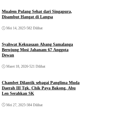
Mualem Pulang Sehat dari Singapura,
Disambut Hangat di Langsa
Mei 14, 2025
•
582 Dilihat
Syahwat Kekuasaan Abang Samalanga
Berujung Mosi Jahanam 67 Anggota
Dewan
ws
Maret 18, 2026
•
521 Dilihat
lma Foundation dan PMI
Chambet Dilantik sebagai Panglima Muda
r Khitanan Massal, Ratusan
Daerah III Tgk. Chik Paya Bakong, Abu
ma Layanan Gratis
News
Len Serahkan SK
2026
Mantan Menteri Kesehatan GAM, Abu
Mei 27, 2025
•
384 Dilihat
Doto Tutup Usia
Juni 13, 2026