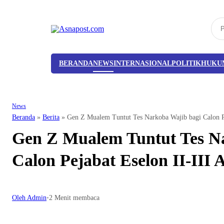
BERANDA
NEWS
INTERNASIONAL
POLITIK
HUKU
News
Beranda
»
Berita
»
Gen Z Mualem Tuntut Tes Narkoba Wajib bagi Calon Pe
Gen Z Mualem Tuntut Tes N
Calon Pejabat Eselon II-III 
Oleh Admin
•
2 Menit membaca