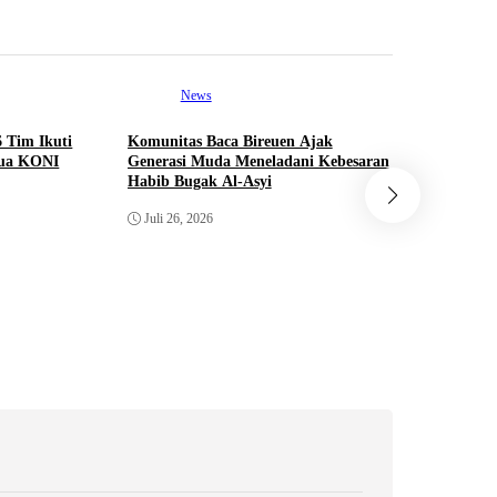
News
Ne
6 Tim Ikuti
Komunitas Baca Bireuen Ajak
Seminar N
tua KONI
Generasi Muda Meneladani Kebesaran
Polemik B
Habib Bugak Al-Asyi
Percepatan
Juli 26, 2026
Juli 26, 2