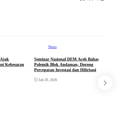
News
 Ajak
Seminar Nasional DEM Aceh Bahas
ni Kebesaran
Polemik Blok Andaman, Dorong
Ne
Percepatan Investasi dan Hilirisasi
Bunda Sa
Juli 26, 2026
Aceh Gela
Anak Teri
Juni 23, 