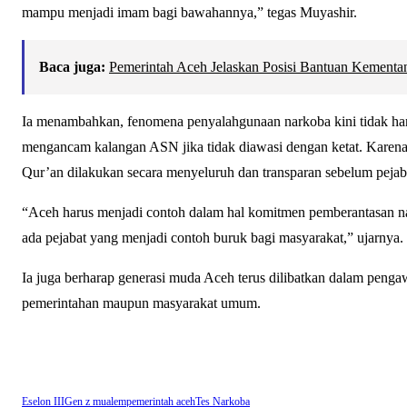
mampu menjadi imam bagi bawahannya,” tegas Muyashir.
Baca juga:
Pemerintah Aceh Jelaskan Posisi Bantuan Kement
Ia menambahkan, fenomena penyalahgunaan narkoba kini tidak han
mengancam kalangan ASN jika tidak diawasi dengan ketat. Karena i
Qur’an dilakukan secara menyeluruh dan transparan sebelum pejaba
“Aceh harus menjadi contoh dalam hal komitmen pemberantasan nar
ada pejabat yang menjadi contoh buruk bagi masyarakat,” ujarnya.
Ia juga berharap generasi muda Aceh terus dilibatkan dalam penga
pemerintahan maupun masyarakat umum.
Eselon III
Gen z mualem
pemerintah aceh
Tes Narkoba