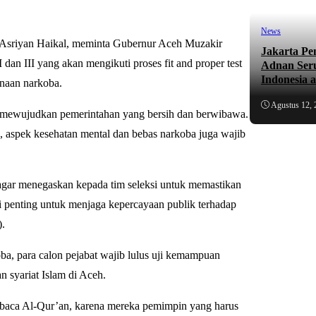
News
Asriyan Haikal, meminta Gubernur Aceh Muzakir
Jakarta Pe
an III yang akan mengikuti proses fit and proper test
Adnan Ser
Indonesia 
unaan narkoba.
Agustus 12, 
m mewujudkan pemerintahan yang bersih dan berwibawa.
, aspek kesehatan mental dan bebas narkoba juga wajib
ar menegaskan kepada tim seleksi untuk memastikan
Ini penting untuk menjaga kepercayaan publik terhadap
).
ba, para calon pejabat wajib lulus uji kemampuan
 syariat Islam di Aceh.
embaca Al-Qur’an, karena mereka pemimpin yang harus