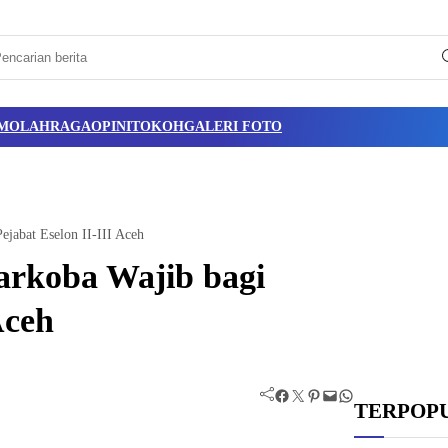
M
OLAHRAGA
OPINI
TOKOH
GALERI FOTO
jabat Eselon II-III Aceh
arkoba Wajib bagi
Aceh
Facebook
Twitter
Pinterest
Mail
WhatsApp
TERPOP