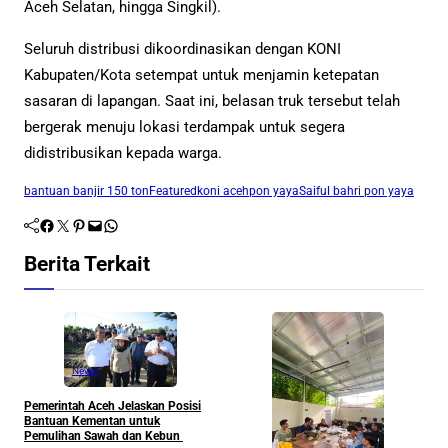
Aceh Selatan, hingga Singkil).
Seluruh distribusi dikoordinasikan dengan KONI
Kabupaten/Kota setempat untuk menjamin ketepatan
sasaran di lapangan. Saat ini, belasan truk tersebut telah
bergerak menuju lokasi terdampak untuk segera
didistribusikan kepada warga.
bantuan banjir 150 ton
Featured
koni aceh
pon yaya
Saiful bahri pon yaya
Facebook
Twitter
Pinterest
Mail
WhatsApp
Berita Terkait
News
Pemerintah Aceh Jelaskan Posisi
S
Bantuan Kementan untuk
P
Pemulihan Sawah dan Kebun
P