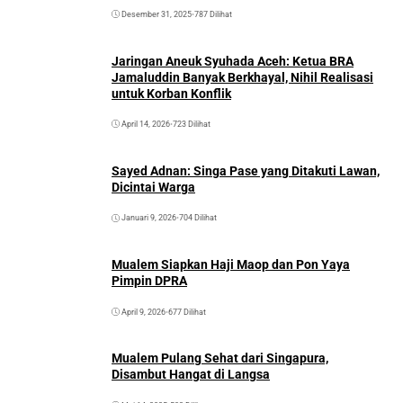
Desember 31, 2025
•
787 Dilihat
Jaringan Aneuk Syuhada Aceh: Ketua BRA
Jamaluddin Banyak Berkhayal, Nihil Realisasi
untuk Korban Konflik
April 14, 2026
•
723 Dilihat
Sayed Adnan: Singa Pase yang Ditakuti Lawan,
Dicintai Warga
Januari 9, 2026
•
704 Dilihat
Mualem Siapkan Haji Maop dan Pon Yaya
Pimpin DPRA
April 9, 2026
•
677 Dilihat
Mualem Pulang Sehat dari Singapura,
Disambut Hangat di Langsa