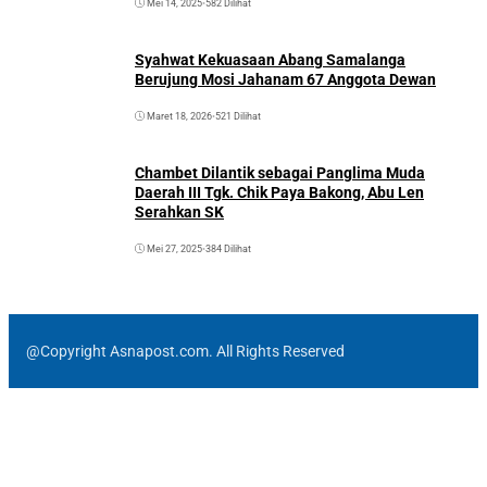
Mei 14, 2025
•
582 Dilihat
Syahwat Kekuasaan Abang Samalanga
Berujung Mosi Jahanam 67 Anggota Dewan
Maret 18, 2026
•
521 Dilihat
Chambet Dilantik sebagai Panglima Muda
Daerah III Tgk. Chik Paya Bakong, Abu Len
Serahkan SK
Mei 27, 2025
•
384 Dilihat
@Copyright Asnapost.com. All Rights Reserved