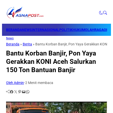
BERANDA
NEWS
INTERNASIONAL
POLITIK
HUKUM
OLAHRAGA
OPINI
News
Beranda
»
Berita
»
Bantu Korban Banjir, Pon Yaya Gerakkan KONI Ac
Bantu Korban Banjir, Pon Yaya
Gerakkan KONI Aceh Salurkan
150 Ton Bantuan Banjir
Oleh Admin
•
2 Menit membaca
Facebook
Twitter
Pinterest
Mail
WhatsApp