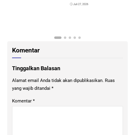
Juli 27, 2026
K
G
K
Komentar
Tinggalkan Balasan
Alamat email Anda tidak akan dipublikasikan.
Ruas
yang wajib ditandai
*
Komentar
*