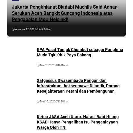
Jakarta Pengkhianat Biadab! Muchlis Said Adnan
Serukan Aceh Bangkit Guncang Indonesia atas
Pengabaian MoU Helsinki!
Agustus 12, 2025
•
5.464 Dilihat
KPA Pusat Tunjuk Chombet sebagai Panglima
Muda Tgk. Chik Paya Bakong
Mei 25, 2025
•
846 Dilihat
Satgassus Swasembada Pangan dan
Infrastruktur Lhokseumawe Dilantik, Dorong
Kesejahteraan Petani dan Pembangunan
Mei 15, 2025
•
793 Dilihat
Ketua JASA Aceh Utara: Narasi Baut Hilang
KSAD Hanya Pengalihan Isu Penganiayaan
Warga Oleh TNI