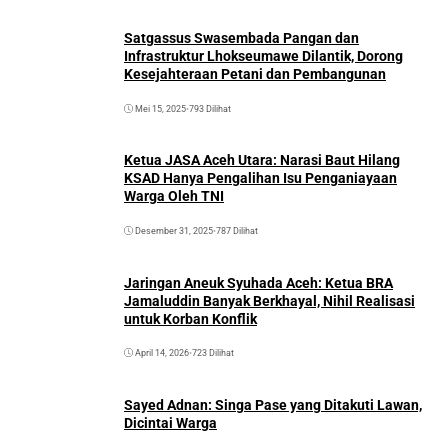
Satgassus Swasembada Pangan dan
Infrastruktur Lhokseumawe Dilantik, Dorong
Kesejahteraan Petani dan Pembangunan
Mei 15, 2025
•
793 Dilihat
Ketua JASA Aceh Utara: Narasi Baut Hilang
KSAD Hanya Pengalihan Isu Penganiayaan
Warga Oleh TNI
Desember 31, 2025
•
787 Dilihat
Jaringan Aneuk Syuhada Aceh: Ketua BRA
Jamaluddin Banyak Berkhayal, Nihil Realisasi
untuk Korban Konflik
April 14, 2026
•
723 Dilihat
Sayed Adnan: Singa Pase yang Ditakuti Lawan,
Dicintai Warga