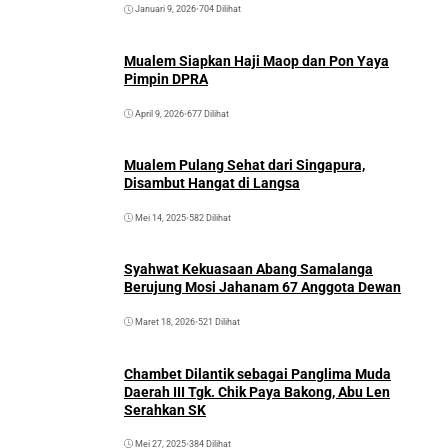
Januari 9, 2026
•
704 Dilihat
Mualem Siapkan Haji Maop dan Pon Yaya
Pimpin DPRA
April 9, 2026
•
677 Dilihat
Mualem Pulang Sehat dari Singapura,
Disambut Hangat di Langsa
Mei 14, 2025
•
582 Dilihat
Syahwat Kekuasaan Abang Samalanga
Berujung Mosi Jahanam 67 Anggota Dewan
Maret 18, 2026
•
521 Dilihat
Chambet Dilantik sebagai Panglima Muda
Daerah III Tgk. Chik Paya Bakong, Abu Len
Serahkan SK
Mei 27, 2025
•
384 Dilihat