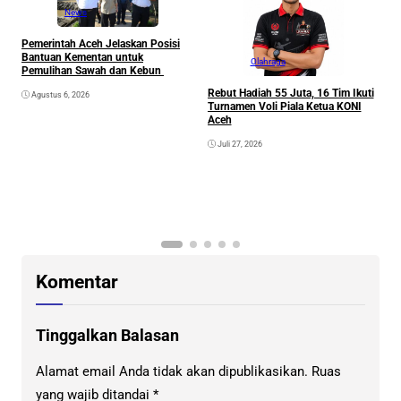
News
Pemerintah Aceh Jelaskan Posisi
Bantuan Kementan untuk
Olahraga
Pemulihan Sawah dan Kebun
Rebut Hadiah 55 Juta, 16 Tim Ikuti
Agustus 6, 2026
Turnamen Voli Piala Ketua KONI
Aceh
Juli 27, 2026
K
G
K
Komentar
Tinggalkan Balasan
Alamat email Anda tidak akan dipublikasikan.
Ruas
yang wajib ditandai
*