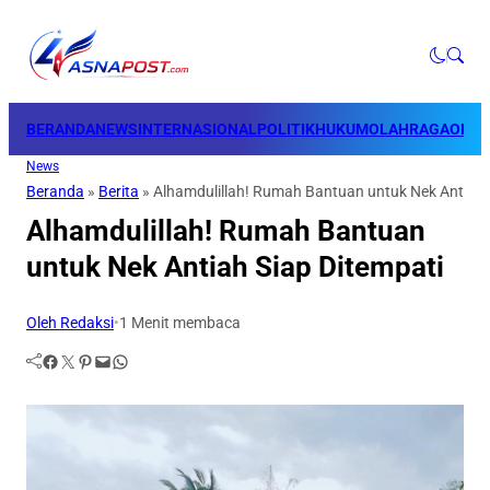
BERANDA
NEWS
INTERNASIONAL
POLITIK
HUKUM
OLAHRAGA
OPINI
News
Beranda
»
Berita
»
Alhamdulillah! Rumah Bantuan untuk Nek Antiah 
Alhamdulillah! Rumah Bantuan
untuk Nek Antiah Siap Ditempati
Oleh Redaksi
•
1 Menit membaca
Facebook
Twitter
Pinterest
Mail
WhatsApp