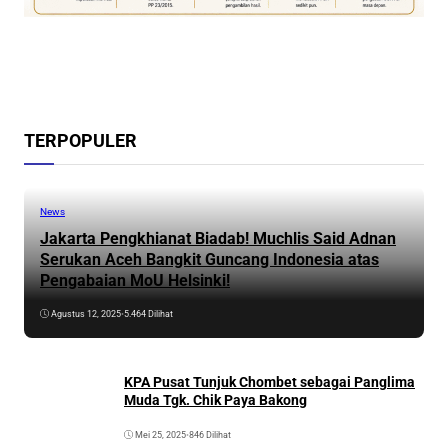
TERPOPULER
News
Jakarta Pengkhianat Biadab! Muchlis Said Adnan
Serukan Aceh Bangkit Guncang Indonesia atas
Pengabaian MoU Helsinki!
Agustus 12, 2025
•
5.464 Dilihat
KPA Pusat Tunjuk Chombet sebagai Panglima
Muda Tgk. Chik Paya Bakong
Mei 25, 2025
•
846 Dilihat