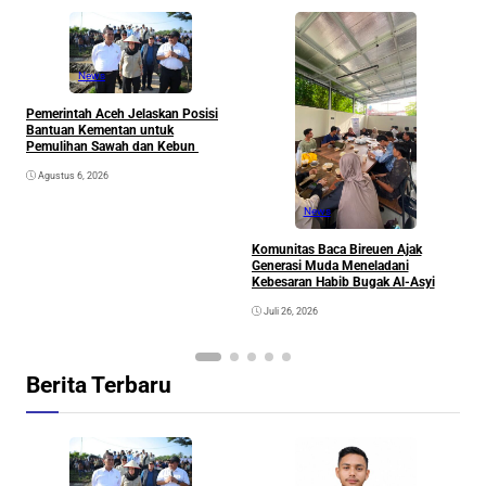
News
Pemerintah Aceh Jelaskan Posisi
S
Bantuan Kementan untuk
P
Pemulihan Sawah dan Kebun
P
Agustus 6, 2026
News
Komunitas Baca Bireuen Ajak
Generasi Muda Meneladani
Kebesaran Habib Bugak Al-Asyi
Juli 26, 2026
Berita Terbaru