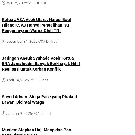
Mei 15, 2025
•
793 Dilihat
Romen: Saatnya Hadir Lebih Dekat
dengan Rakyat
Juni 29, 2026
Ketua JASA Aceh Utara: Narasi Baut
Hilang KSAD Hanya Pengalihan Isu
Penganiayaan Warga Oleh TNI
Desember 31, 2025
•
787 Dilihat
Jaringan Aneuk Syuhada Aceh: Ketua
BRA Jamaluddin Banyak Berkhayal, Nihil
Realisasi untuk Korban Konflik
April 14, 2026
•
723 Dilihat
Sayed Adnan: Singa Pase yang Ditakuti
Lawan, Dicintai Warga
Januari 9, 2026
•
704 Dilihat
Mualem Siapkan Haji Maop dan Pon