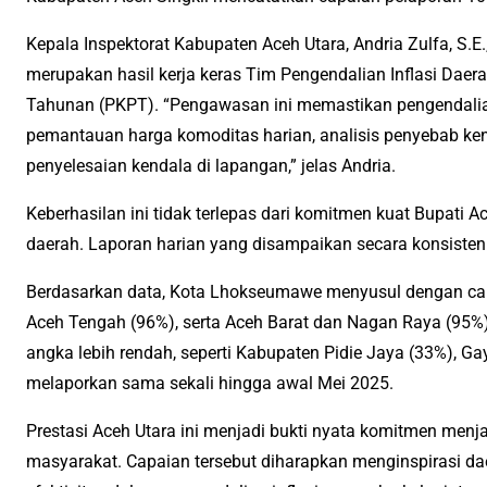
Kepala Inspektorat Kabupaten Aceh Utara, Andria Zulfa, S.E.
merupakan hasil kerja keras Tim Pengendalian Inflasi Dae
Tahunan (PKPT). “Pengawasan ini memastikan pengendalian
pemantauan harga komoditas harian, analisis penyebab ken
penyelesaian kendala di lapangan,” jelas Andria.
Keberhasilan ini tidak terlepas dari komitmen kuat Bupati 
daerah. Laporan harian yang disampaikan secara konsisten 
Berdasarkan data, Kota Lhokseumawe menyusul dengan capa
Aceh Tengah (96%), serta Aceh Barat dan Nagan Raya (95%
angka lebih rendah, seperti Kabupaten Pidie Jaya (33%), G
melaporkan sama sekali hingga awal Mei 2025.
Prestasi Aceh Utara ini menjadi bukti nyata komitmen menj
masyarakat. Capaian tersebut diharapkan menginspirasi dae