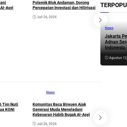
ani
Polemik Blok Andaman, Dorong
Ne
TERPOPU
Al-Asyi
Percepatan Investasi dan Hilirisasi
Bunda Sa
Juli 26, 2026
Aceh Gela
Anak Teri
News
Juni 23,
Jakarta Pe
Adnan Ser
Indonesia 
Agustus 12
News
Ne
 Tim Ikuti
Komunitas Baca Bireuen Ajak
Seminar 
tua KONI
Generasi Muda Meneladani
Polemik B
Kebesaran Habib Bugak Al-Asyi
Percepatan
Juli 26, 2026
Juli 26, 