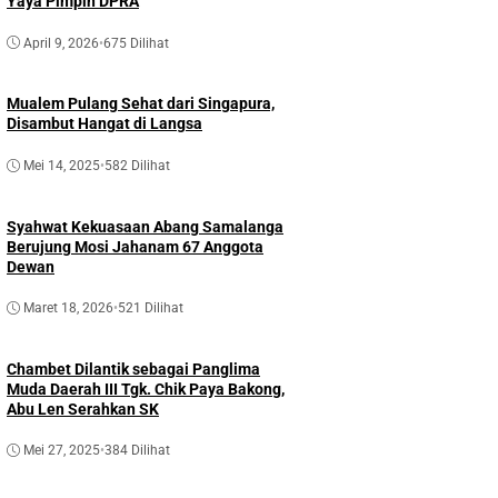
Yaya Pimpin DPRA
April 9, 2026
•
675 Dilihat
Mualem Pulang Sehat dari Singapura,
Disambut Hangat di Langsa
Mei 14, 2025
•
582 Dilihat
Syahwat Kekuasaan Abang Samalanga
Berujung Mosi Jahanam 67 Anggota
Dewan
Maret 18, 2026
•
521 Dilihat
Chambet Dilantik sebagai Panglima
Muda Daerah III Tgk. Chik Paya Bakong,
Abu Len Serahkan SK
Mei 27, 2025
•
384 Dilihat