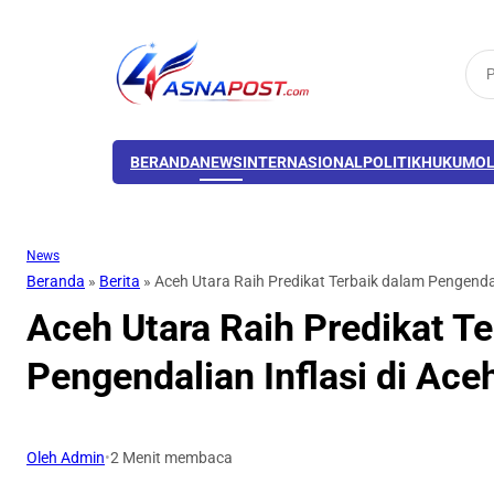
BERANDA
NEWS
INTERNASIONAL
POLITIK
HUKUM
O
News
Beranda
»
Berita
»
Aceh Utara Raih Predikat Terbaik dalam Pengendal
Aceh Utara Raih Predikat T
Pengendalian Inflasi di Ace
Oleh Admin
•
2 Menit membaca