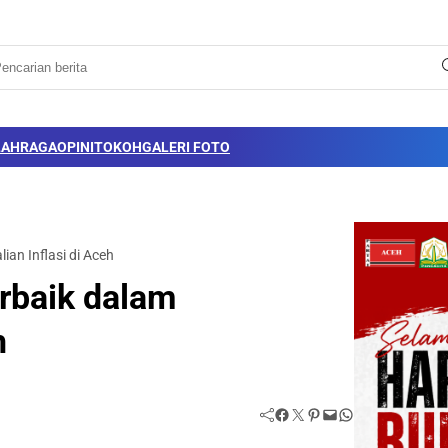
LAHRAGA
OPINI
TOKOH
GALERI FOTO
ian Inflasi di Aceh
erbaik dalam
h
Facebook
Twitter
Pinterest
Mail
WhatsApp