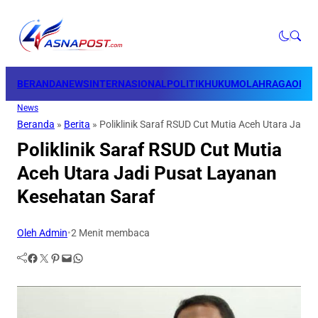
BERANDA
NEWS
INTERNASIONAL
POLITIK
HUKUM
OLAHRAGA
OPINI
News
Beranda
»
Berita
»
Poliklinik Saraf RSUD Cut Mutia Aceh Utara Jadi
Poliklinik Saraf RSUD Cut Mutia
Aceh Utara Jadi Pusat Layanan
Kesehatan Saraf
Oleh Admin
•
2 Menit membaca
Facebook
Twitter
Pinterest
Mail
WhatsApp