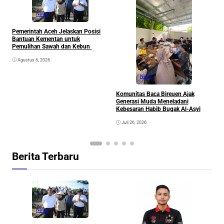
News
Pemerintah Aceh Jelaskan Posisi
S
Bantuan Kementan untuk
P
Pemulihan Sawah dan Kebun
P
Agustus 6, 2026
News
Komunitas Baca Bireuen Ajak
Generasi Muda Meneladani
Kebesaran Habib Bugak Al-Asyi
Juli 26, 2026
Berita Terbaru
News