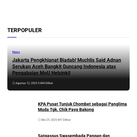
TERPOPULER
News
Jakarta Pengkhianat Biadab! Muchlis Said Adnan
Serukan Aceh Bangkit Guncang Indonesia atas
Pengabaian MoU Helsinki!
Agustus 12, 2025
•
5.464 Dilihat
KPA Pusat Tunjuk Chombet sebagai Panglima
Muda Tgk. Chik Paya Bakong
Mei 25, 2025
•
847 Dilihat
Satgassus Swasembada Pangan dan