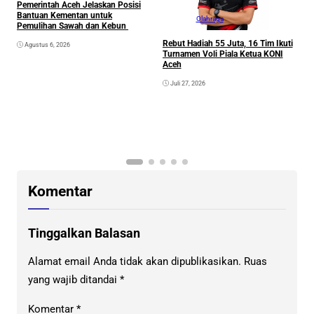
Pemerintah Aceh Jelaskan Posisi
Bantuan Kementan untuk
Olahraga
Pemulihan Sawah dan Kebun
Rebut Hadiah 55 Juta, 16 Tim Ikuti
Agustus 6, 2026
Turnamen Voli Piala Ketua KONI
Aceh
Juli 27, 2026
K
G
K
Komentar
Tinggalkan Balasan
Alamat email Anda tidak akan dipublikasikan.
Ruas
yang wajib ditandai
*
Komentar
*