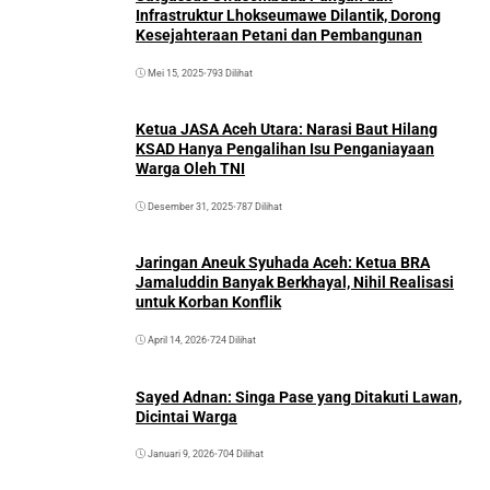
Infrastruktur Lhokseumawe Dilantik, Dorong
Kesejahteraan Petani dan Pembangunan
Mei 15, 2025
•
793 Dilihat
Ketua JASA Aceh Utara: Narasi Baut Hilang
KSAD Hanya Pengalihan Isu Penganiayaan
Warga Oleh TNI
Desember 31, 2025
•
787 Dilihat
Jaringan Aneuk Syuhada Aceh: Ketua BRA
Jamaluddin Banyak Berkhayal, Nihil Realisasi
untuk Korban Konflik
April 14, 2026
•
724 Dilihat
Sayed Adnan: Singa Pase yang Ditakuti Lawan,
Dicintai Warga
Januari 9, 2026
•
704 Dilihat