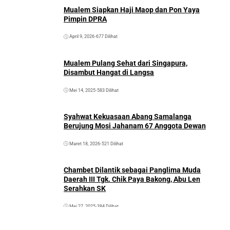
Mualem Siapkan Haji Maop dan Pon Yaya
Pimpin DPRA
April 9, 2026
•
677 Dilihat
Mualem Pulang Sehat dari Singapura,
Disambut Hangat di Langsa
Mei 14, 2025
•
583 Dilihat
Syahwat Kekuasaan Abang Samalanga
Berujung Mosi Jahanam 67 Anggota Dewan
Maret 18, 2026
•
521 Dilihat
Chambet Dilantik sebagai Panglima Muda
Daerah III Tgk. Chik Paya Bakong, Abu Len
Serahkan SK
Mei 27, 2025
•
384 Dilihat