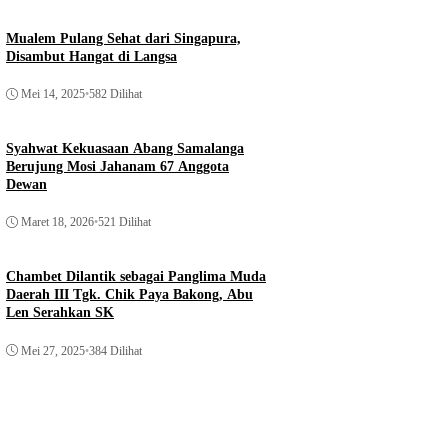
Mualem Pulang Sehat dari Singapura,
Disambut Hangat di Langsa
Mei 14, 2025
•
582 Dilihat
Syahwat Kekuasaan Abang Samalanga
Berujung Mosi Jahanam 67 Anggota
Dewan
Maret 18, 2026
•
521 Dilihat
Chambet Dilantik sebagai Panglima Muda
Daerah III Tgk. Chik Paya Bakong, Abu
Len Serahkan SK
Mei 27, 2025
•
384 Dilihat