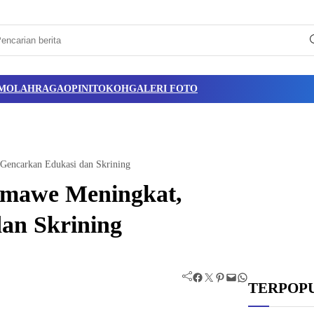
M
OLAHRAGA
OPINI
TOKOH
GALERI FOTO
Gencarkan Edukasi dan Skrining
umawe Meningkat,
an Skrining
Facebook
Twitter
Pinterest
Mail
WhatsApp
TERPOP