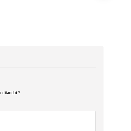
b ditandai
*