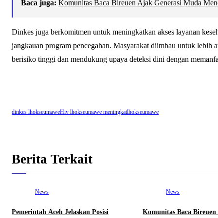
Baca juga:
Komunitas Baca Bireuen Ajak Generasi Muda Men
Dinkes juga berkomitmen untuk meningkatkan akses layanan kese
jangkauan program pencegahan. Masyarakat diimbau untuk lebih aw
berisiko tinggi dan mendukung upaya deteksi dini dengan memanfaat
dinkes lhokseumawe
Hiv lhokseumawe meningkat
lhokseumawe
Berita Terkait
News
News
Pemerintah Aceh Jelaskan Posisi
Komunitas Baca Bireuen