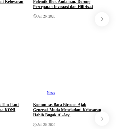
ni Kebesaran
Polemik Blok Andaman, Dorong
Ne
Percepatan Investasi dan Hilirisasi
Bunda Sa
Juli 26, 2026
Aceh Gela
Anak Teri
Juni 23, 
News
Ne
6 Tim Ikuti
Komunitas Baca Bireuen Ajak
Seminar N
tua KONI
Generasi Muda Meneladani Kebesaran
Polemik B
Habib Bugak Al-Asyi
Percepatan
Juli 26, 2026
Juli 26, 2