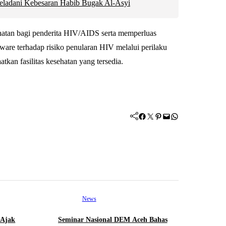
eladani Kebesaran Habib Bugak Al-Asyi
hatan bagi penderita HIV/AIDS serta memperluas
are terhadap risiko penularan HIV melalui perilaku
kan fasilitas kesehatan yang tersedia.
Facebook
Twitter
Pinterest
Mail
WhatsApp
News
 Ajak
Seminar Nasional DEM Aceh Bahas