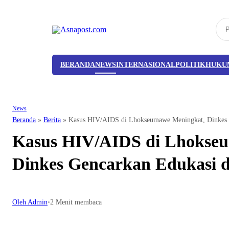
BERANDA
NEWS
INTERNASIONAL
POLITIK
HUKU
News
Beranda
»
Berita
»
Kasus HIV/AIDS di Lhokseumawe Meningkat, Dinkes 
Kasus HIV/AIDS di Lhokse
Dinkes Gencarkan Edukasi d
Oleh Admin
•
2 Menit membaca