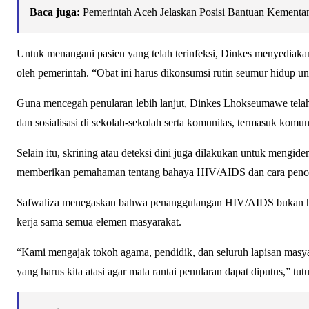
Baca juga:
Pemerintah Aceh Jelaskan Posisi Bantuan Kement
Untuk menangani pasien yang telah terinfeksi, Dinkes menyediakan 
oleh pemerintah. “Obat ini harus dikonsumsi rutin seumur hidup u
Guna mencegah penularan lebih lanjut, Dinkes Lhokseumawe telah
dan sosialisasi di sekolah-sekolah serta komunitas, termasuk komu
Selain itu, skrining atau deteksi dini juga dilakukan untuk mengide
memberikan pemahaman tentang bahaya HIV/AIDS dan cara pence
Safwaliza menegaskan bahwa penanggulangan HIV/AIDS bukan h
kerja sama semua elemen masyarakat.
“Kami mengajak tokoh agama, pendidik, dan seluruh lapisan masyar
yang harus kita atasi agar mata rantai penularan dapat diputus,” tut