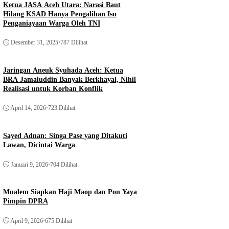
Ketua JASA Aceh Utara: Narasi Baut
Hilang KSAD Hanya Pengalihan Isu
Penganiayaan Warga Oleh TNI
Desember 31, 2025
•
787 Dilihat
Jaringan Aneuk Syuhada Aceh: Ketua
BRA Jamaluddin Banyak Berkhayal, Nihil
Realisasi untuk Korban Konflik
April 14, 2026
•
723 Dilihat
Sayed Adnan: Singa Pase yang Ditakuti
Lawan, Dicintai Warga
Januari 9, 2026
•
704 Dilihat
Mualem Siapkan Haji Maop dan Pon Yaya
Pimpin DPRA
April 9, 2026
•
675 Dilihat