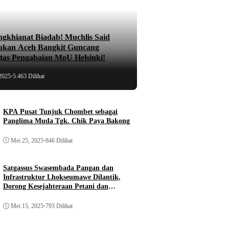
ngkhianat Biadab! Muchlis Said
ukan Aceh Bangkit Guncang
atas Pengabaian MoU Helsinki!
2025
•
5.463 Dilihat
KPA Pusat Tunjuk Chombet sebagai
Panglima Muda Tgk. Chik Paya Bakong
Mei 25, 2025
•
846 Dilihat
Satgassus Swasembada Pangan dan
Infrastruktur Lhokseumawe Dilantik,
Dorong Kesejahteraan Petani dan
Pembangunan
Mei 15, 2025
•
793 Dilihat