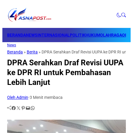
BERANDA
NEWS
INTERNASIONAL
POLITIK
HUKUM
OLAHRAGA
OPINI
News
Beranda
»
Berita
»
DPRA Serahkan Draf Revisi UUPA ke DPR RI untu
DPRA Serahkan Draf Revisi UUPA
ke DPR RI untuk Pembahasan
Lebih Lanjut
Oleh Admin
•
3 Menit membaca
Facebook
Twitter
Pinterest
Mail
WhatsApp