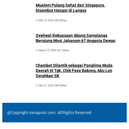
Mualem Pulang Sehat dari Singapura,
Disambut Hangat di Langsa
Mei 14, 2025
•
582 Dilihat
Syahwat Kekuasaan Abang Samalanga
Berujung Mosi Jahanam 67 Anggota Dewan
Maret 18, 2026
•
521 Dilihat
Chambet Dilantik sebagai Panglima Muda
Daerah III Tgk. Chik Paya Bakong, Abu Len
Serahkan SK
Mei 27, 2025
•
384 Dilihat
@Copyright Asnapost.com. All Rights Reserved