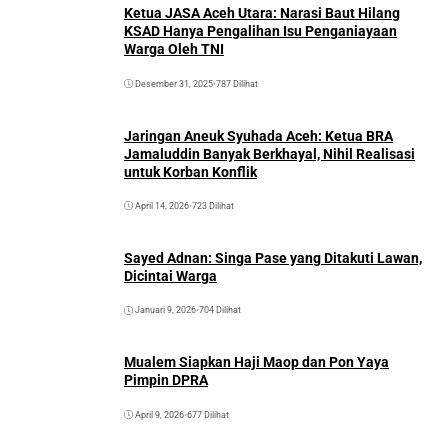
Ketua JASA Aceh Utara: Narasi Baut Hilang
KSAD Hanya Pengalihan Isu Penganiayaan
Warga Oleh TNI
Desember 31, 2025
•
787 Dilihat
Jaringan Aneuk Syuhada Aceh: Ketua BRA
Jamaluddin Banyak Berkhayal, Nihil Realisasi
untuk Korban Konflik
April 14, 2026
•
723 Dilihat
Sayed Adnan: Singa Pase yang Ditakuti Lawan,
Dicintai Warga
Januari 9, 2026
•
704 Dilihat
Mualem Siapkan Haji Maop dan Pon Yaya
Pimpin DPRA
April 9, 2026
•
677 Dilihat