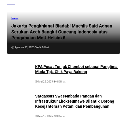
News
Jakarta Pengkhianat Biadab! Muchlis Said Adnan
Serukan Aceh Bangkit Guncang Indonesia atas
Pengabaian MoU Helsinki!
Agustus 12, 2025
•
5.464 Dilihat
KPA Pusat Tunjuk Chombet sebagai Panglima
Muda Tgk. Chik Paya Bakong
Mei 25, 2025
•
846 Dilihat
Satgassus Swasembada Pangan dan
Infrastruktur Lhokseumawe Dilantik, Dorong
Kesejahteraan Petani dan Pembangunan
Mei 15, 2025
•
793 Dilihat