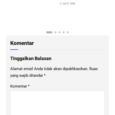
Juli 27, 2026
K
G
K
Komentar
Tinggalkan Balasan
Alamat email Anda tidak akan dipublikasikan.
Ruas
yang wajib ditandai
*
Komentar
*