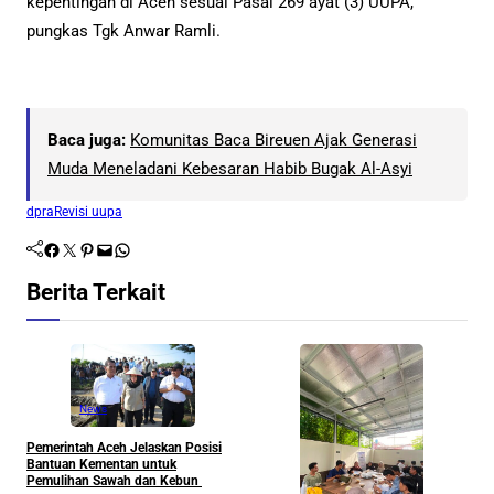
kepentingan di Aceh sesuai Pasal 269 ayat (3) UUPA,”
pungkas Tgk Anwar Ramli.
Baca juga:
Komunitas Baca Bireuen Ajak Generasi
Muda Meneladani Kebesaran Habib Bugak Al-Asyi
dpra
Revisi uupa
Facebook
Twitter
Pinterest
Mail
WhatsApp
Berita Terkait
News
Pemerintah Aceh Jelaskan Posisi
S
Bantuan Kementan untuk
P
Pemulihan Sawah dan Kebun
P