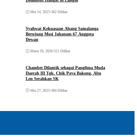
Disambut Hangat di Langsa
Mei 14, 2025
•
582 Dilihat
Syahwat Kekuasaan Abang Samalanga
Berujung Mosi Jahanam 67 Anggota
Dewan
Maret 18, 2026
•
521 Dilihat
Chambet Dilantik sebagai Panglima Muda
Daerah III Tgk. Chik Paya Bakong, Abu
Len Serahkan SK
Mei 27, 2025
•
384 Dilihat