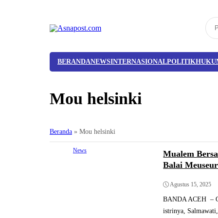
BERANDA
NEWS
INTERNASIONAL
POLITIK
HUKU
Mou helsinki
Beranda
»
Mou helsinki
News
Mualem Bersa
Balai Meuseu
Agustus 15, 2025
BANDA ACEH – Gube
istrinya, Salmawati,