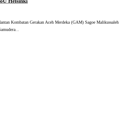
oU Helsinki
tan Kombatan Gerakan Aceh Merdeka (GAM) Sagoe Malikussaleh
Samudera...