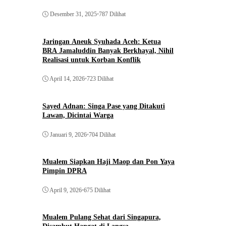
Desember 31, 2025
•
787 Dilihat
Jaringan Aneuk Syuhada Aceh: Ketua
BRA Jamaluddin Banyak Berkhayal, Nihil
Realisasi untuk Korban Konflik
April 14, 2026
•
723 Dilihat
Sayed Adnan: Singa Pase yang Ditakuti
Lawan, Dicintai Warga
Januari 9, 2026
•
704 Dilihat
Mualem Siapkan Haji Maop dan Pon Yaya
Pimpin DPRA
April 9, 2026
•
675 Dilihat
Mualem Pulang Sehat dari Singapura,