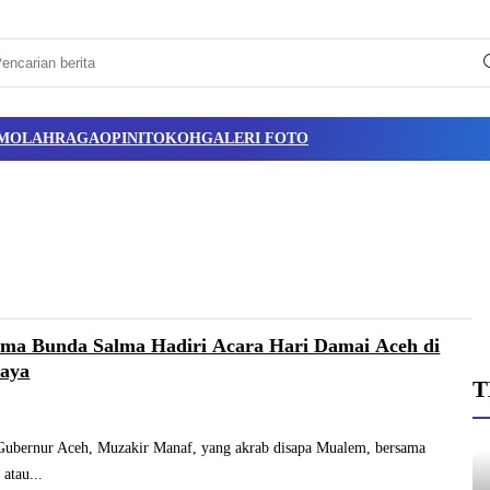
M
OLAHRAGA
OPINI
TOKOH
GALERI FOTO
ma Bunda Salma Hadiri Acara Hari Damai Aceh di
raya
T
rnur Aceh, Muzakir Manaf, yang akrab disapa Mualem, bersama
 atau...