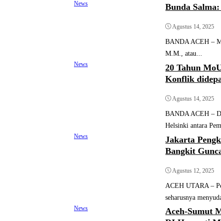
News
Bunda Salma:
Agustus 14, 2025
BANDA ACEH – Memp
M.M., atau...
News
20 Tahun MoU 
Konflik didep
Agustus 14, 2025
BANDA ACEH – Dua 
Helsinki antara Pem
News
Jakarta Pengk
Bangkit Gunca
Agustus 12, 2025
ACEH UTARA – Peri
seharusnya menyuda
News
Aceh-Sumut 