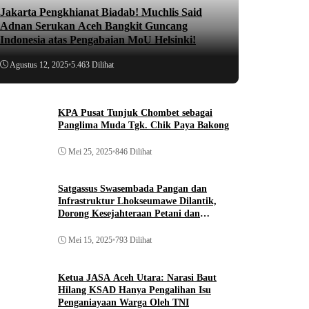
Jakarta Pengkhianat Biadab! Muchlis Said
Adnan Serukan Aceh Bangkit Guncang
Indonesia atas Pengabaian MoU Helsinki!
Agustus 12, 2025
•
5.463 Dilihat
KPA Pusat Tunjuk Chombet sebagai
Panglima Muda Tgk. Chik Paya Bakong
Mei 25, 2025
•
846 Dilihat
Satgassus Swasembada Pangan dan
Infrastruktur Lhokseumawe Dilantik,
Dorong Kesejahteraan Petani dan
Pembangunan
Mei 15, 2025
•
793 Dilihat
Ketua JASA Aceh Utara: Narasi Baut
Hilang KSAD Hanya Pengalihan Isu
Penganiayaan Warga Oleh TNI