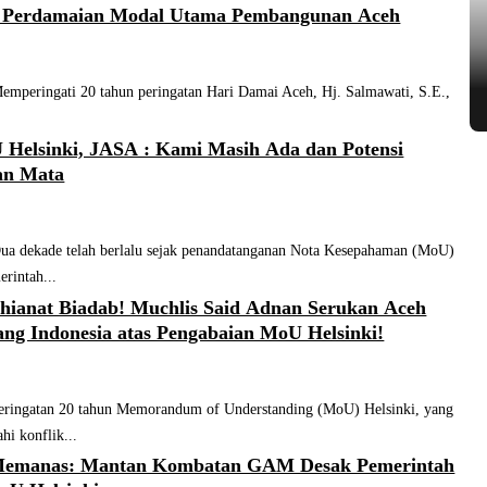
 Perdamaian Modal Utama Pembangunan Aceh
eringati 20 tahun peringatan Hari Damai Aceh, Hj. Salmawati, S.E.,
Helsinki, JASA : Kami Masih Ada dan Potensi
an Mata
dekade telah berlalu sejak penandatanganan Nota Kesepahaman (MoU)
erintah...
hianat Biadab! Muchlis Said Adnan Serukan Aceh
ng Indonesia atas Pengabaian MoU Helsinki!
ngatan 20 tahun Memorandum of Understanding (MoU) Helsinki, yang
hi konflik...
Memanas: Mantan Kombatan GAM Desak Pemerintah