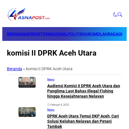
BERANDA
NEWS
INTERNASIONAL
POLITIK
HUKUM
OLAHRAGA
OPINI
komisi II DPRK Aceh Utara
Beranda
»
komisi II DPRK Aceh Utara
News
Audiensi Komisi II DPRK Aceh Utara dan
Panglima Laot Bahas Illegal Fishing
hingga Kesejahteraan Nelayan
Februari 4, 2025
News
DPRK Aceh Utara Temui DKP Aceh, Cari
Solusi Keluhan Nelayan dan Petani
Tambak