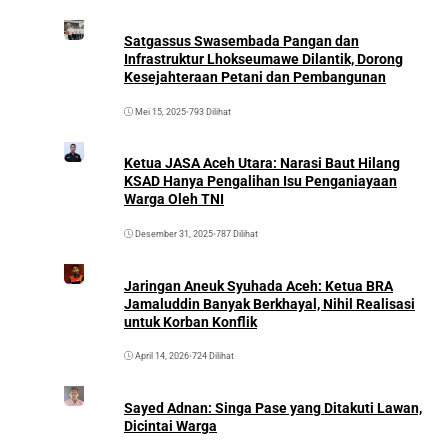
Satgassus Swasembada Pangan dan
Infrastruktur Lhokseumawe Dilantik, Dorong
Kesejahteraan Petani dan Pembangunan
Mei 15, 2025
•
793 Dilihat
Ketua JASA Aceh Utara: Narasi Baut Hilang
KSAD Hanya Pengalihan Isu Penganiayaan
Warga Oleh TNI
Desember 31, 2025
•
787 Dilihat
Jaringan Aneuk Syuhada Aceh: Ketua BRA
Jamaluddin Banyak Berkhayal, Nihil Realisasi
untuk Korban Konflik
April 14, 2026
•
724 Dilihat
Sayed Adnan: Singa Pase yang Ditakuti Lawan,
Dicintai Warga