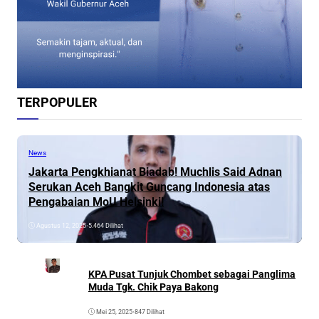
TERPOPULER
News
Jakarta Pengkhianat Biadab! Muchlis Said Adnan
Serukan Aceh Bangkit Guncang Indonesia atas
Pengabaian MoU Helsinki!
Agustus 12, 2025
•
5.464 Dilihat
KPA Pusat Tunjuk Chombet sebagai Panglima
Muda Tgk. Chik Paya Bakong
Mei 25, 2025
•
847 Dilihat