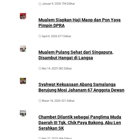
Januari 9, 2026
•
704 Dilihat
Mualem Siapkan Haji Maop dan Pon Yaya
Pimpin DPRA
April 9, 2026
•
677 Dilihat
Mualem Pulang Sehat dari Singapura,
Disambut Hangat di Langsa
Mei 14, 2025
•
582 Dilihat
Syahwat Kekuasaan Abang Samalanga
Berujung Mosi Jahanam 67 Anggota Dewan
Maret 18, 2026
•
521 Dilihat
Chambet Dilantik sebagai Panglima Muda
Daerah III Tgk. Chik Paya Bakong, Abu Len
Serahkan SK
Mei 27, 2025
•
384 Dilihat