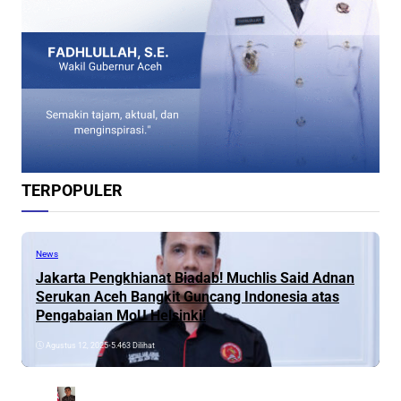
TERPOPULER
News
Jakarta Pengkhianat Biadab! Muchlis Said Adnan
Serukan Aceh Bangkit Guncang Indonesia atas
Pengabaian MoU Helsinki!
Agustus 12, 2025
•
5.463 Dilihat