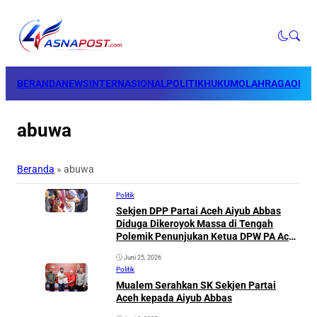
BERANDA
NEWS
INTERNASIONAL
POLITIK
HUKUM
OLAHRAGA
OPINI
abuwa
Beranda
»
abuwa
Politik
Sekjen DPP Partai Aceh Aiyub Abbas
Diduga Dikeroyok Massa di Tengah
Polemik Penunjukan Ketua DPW PA Aceh
Timur
Juni 25, 2026
Politik
Mualem Serahkan SK Sekjen Partai
Aceh kepada Aiyub Abbas