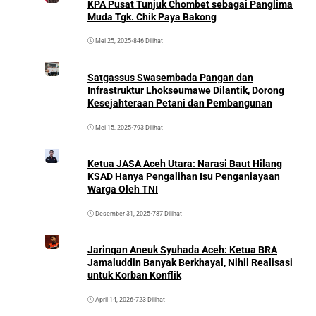
KPA Pusat Tunjuk Chombet sebagai Panglima
Muda Tgk. Chik Paya Bakong
Mei 25, 2025
•
846 Dilihat
Satgassus Swasembada Pangan dan
Infrastruktur Lhokseumawe Dilantik, Dorong
Kesejahteraan Petani dan Pembangunan
Mei 15, 2025
•
793 Dilihat
Ketua JASA Aceh Utara: Narasi Baut Hilang
KSAD Hanya Pengalihan Isu Penganiayaan
Warga Oleh TNI
Desember 31, 2025
•
787 Dilihat
Jaringan Aneuk Syuhada Aceh: Ketua BRA
Jamaluddin Banyak Berkhayal, Nihil Realisasi
untuk Korban Konflik
April 14, 2026
•
723 Dilihat