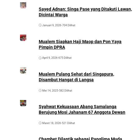
Sayed Adnan: Singa Pase yang Ditakuti Lawan,
Dicintai Warga
Januari 9, 2026
•
704 Dilihat
Mualem Siapkan Haji Maop dan Pon Yaya
Pimpin DPRA
April 9, 2026
•
675 Dilihat
Mualem Pulang Sehat dari Singapura,
Disambut Hangat di Langsa
Mei 14, 2025
•
582 Dilihat
Syahwat Kekuasaan Abang Samalanga
Berujung Mosi Jahanam 67 Anggota Dewan
Maret 18, 2026
•
521 Dilihat
Chambet Dilantik sebagai Panglima Muda