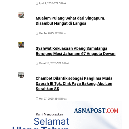
April 9, 2026
•
677 Dilihat
Mualem Pulang Sehat dari Singapura,
Disambut Hangat di Langsa
Mei 14, 2025
•
582 Dilihat
Syahwat Kekuasaan Abang Samalanga
Berujung Mosi Jahanam 67 Anggota Dewan
Maret 18, 2026
•
521 Dilihat
Chambet Dilantik sebagai Panglima Muda
Daerah III Tgk. Chik Paya Bakong, Abu Len
Serahkan SK
Mei 27, 2025
•
384 Dilihat