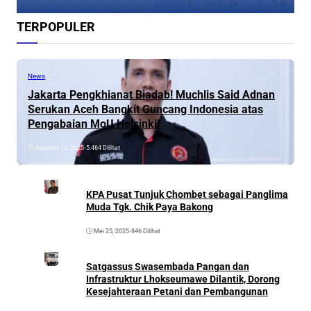
TERPOPULER
News
Jakarta Pengkhianat Biadab! Muchlis Said Adnan
Serukan Aceh Bangkit Guncang Indonesia atas
Pengabaian MoU Helsinki!
Agustus 12, 2025
•
5.464 Dilihat
KPA Pusat Tunjuk Chombet sebagai Panglima
Muda Tgk. Chik Paya Bakong
Mei 25, 2025
•
846 Dilihat
Satgassus Swasembada Pangan dan
Infrastruktur Lhokseumawe Dilantik, Dorong
Kesejahteraan Petani dan Pembangunan