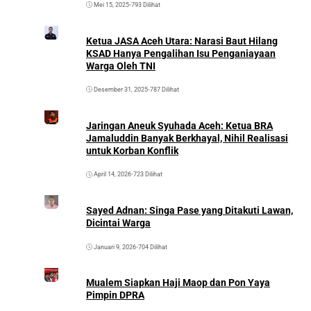
Mei 15, 2025
•
793 Dilihat
Ketua JASA Aceh Utara: Narasi Baut Hilang
KSAD Hanya Pengalihan Isu Penganiayaan
Warga Oleh TNI
Desember 31, 2025
•
787 Dilihat
Jaringan Aneuk Syuhada Aceh: Ketua BRA
Jamaluddin Banyak Berkhayal, Nihil Realisasi
untuk Korban Konflik
April 14, 2026
•
723 Dilihat
Sayed Adnan: Singa Pase yang Ditakuti Lawan,
Dicintai Warga
Januari 9, 2026
•
704 Dilihat
Mualem Siapkan Haji Maop dan Pon Yaya
Pimpin DPRA