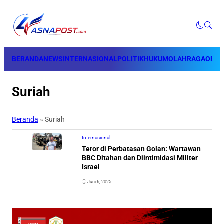
BERANDA
NEWS
INTERNASIONAL
POLITIK
HUKUM
OLAHRAGA
OPINI
Suriah
Beranda
»
Suriah
Internasional
Teror di Perbatasan Golan: Wartawan
BBC Ditahan dan Diintimidasi Militer
Israel
Juni 6, 2025