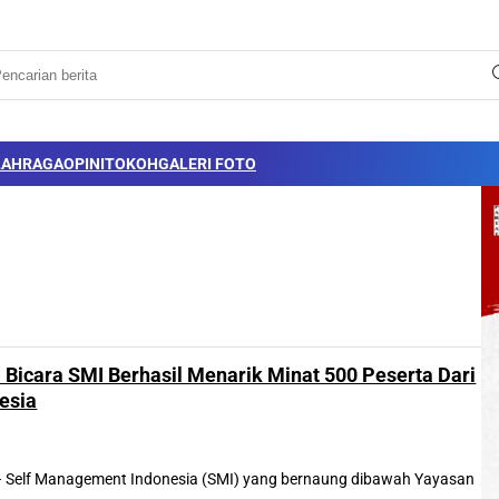
LAHRAGA
OPINI
TOKOH
GALERI FOTO
Bicara SMI Berhasil Menarik Minat 500 Peserta Dari
esia
elf Management Indonesia (SMI) yang bernaung dibawah Yayasan