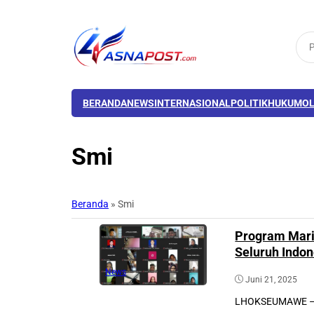
BERANDA
NEWS
INTERNASIONAL
POLITIK
HUKUM
O
Smi
Beranda
»
Smi
Program Mari 
Seluruh Indon
News
Juni 21, 2025
LHOKSEUMAWE – S