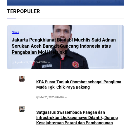
TERPOPULER
News
Jakarta Pengkhianat Biadab! Muchlis Said Adnan
Serukan Aceh Bangkit Guncang Indonesia atas
Pengabaian MoU Helsinki!
Agustus 12, 2025
•
5.463 Dilihat
KPA Pusat Tunjuk Chombet sebagai Panglima
Muda Tgk. Chik Paya Bakong
Mei 25, 2025
•
846 Dilihat
Satgassus Swasembada Pangan dan
Infrastruktur Lhokseumawe Dilantik, Dorong
Kesejahteraan Petani dan Pembangunan