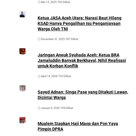
Mei 15, 2025
•
793 Dilihat
Ketua JASA Aceh Utara: Narasi Baut Hilang
KSAD Hanya Pengalihan Isu Penganiayaan
Warga Oleh TNI
Desember 31, 2025
•
787 Dilihat
Jaringan Aneuk Syuhada Aceh: Ketua BRA
Jamaluddin Banyak Berkhayal, Nihil Realisasi
untuk Korban Konflik
April 14, 2026
•
723 Dilihat
Sayed Adnan: Singa Pase yang Ditakuti Lawan,
Dicintai Warga
Januari 9, 2026
•
704 Dilihat
Mualem Siapkan Haji Maop dan Pon Yaya
Pimpin DPRA