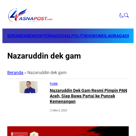
BERANDA
NEWS
INTERNASIONAL
POLITIK
HUKUM
OLAHRAGA
OPINI
Nazaruddin dek gam
Beranda
»
Nazaruddin dek gam
Politik
Nazaruddin Dek Gam Resmi Pimpin PAN
Aceh, Siap Bawa Partai ke Puncak
Kemenangan
Mei 3, 2025