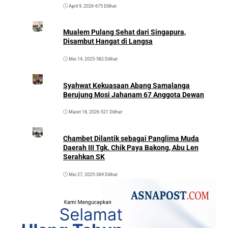
April 9, 2026
•
675 Dilihat
Mualem Pulang Sehat dari Singapura,
Disambut Hangat di Langsa
Mei 14, 2025
•
582 Dilihat
Syahwat Kekuasaan Abang Samalanga
Berujung Mosi Jahanam 67 Anggota Dewan
Maret 18, 2026
•
521 Dilihat
Chambet Dilantik sebagai Panglima Muda
Daerah III Tgk. Chik Paya Bakong, Abu Len
Serahkan SK
Mei 27, 2025
•
384 Dilihat