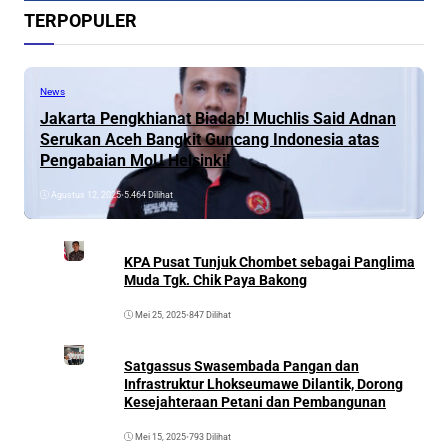
TERPOPULER
News
Jakarta Pengkhianat Biadab! Muchlis Said Adnan
Serukan Aceh Bangkit Guncang Indonesia atas
Pengabaian MoU Helsinki!
Agustus 12, 2025
•
5.464 Dilihat
KPA Pusat Tunjuk Chombet sebagai Panglima
Muda Tgk. Chik Paya Bakong
Mei 25, 2025
•
847 Dilihat
Satgassus Swasembada Pangan dan
Infrastruktur Lhokseumawe Dilantik, Dorong
Kesejahteraan Petani dan Pembangunan
Mei 15, 2025
•
793 Dilihat