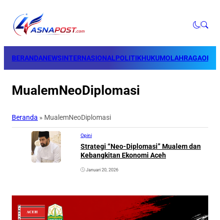
BERANDA
NEWS
INTERNASIONAL
POLITIK
HUKUM
OLAHRAGA
OPINI
MualemNeoDiplomasi
Beranda
»
MualemNeoDiplomasi
Opini
Strategi “Neo-Diplomasi” Mualem dan
Kebangkitan Ekonomi Aceh
Januari 20, 2026