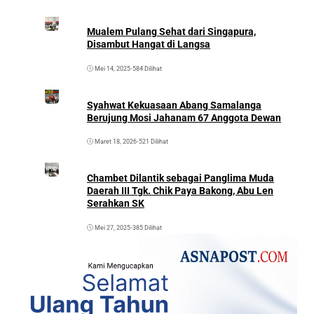
Mualem Pulang Sehat dari Singapura,
Disambut Hangat di Langsa
Mei 14, 2025
•
584 Dilihat
Syahwat Kekuasaan Abang Samalanga
Berujung Mosi Jahanam 67 Anggota Dewan
Maret 18, 2026
•
521 Dilihat
Chambet Dilantik sebagai Panglima Muda
Daerah III Tgk. Chik Paya Bakong, Abu Len
Serahkan SK
Mei 27, 2025
•
385 Dilihat