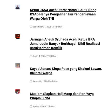
Ketua JASA Aceh Utara: Narasi Baut Hilang
KSAD Hanya Pengalihan Isu Penganiayaan
Warga Oleh TNI
Desember 31, 2025
•
787 Dilihat
Jaringan Aneuk Syuhada Aceh: Ketua BRA
Jamaluddin Banyak Berkhayal, Nihil Realisasi
untuk Korban Konflik
April 14, 2026
•
725 Dilihat
Sayed Adnan: Singa Pase yang Ditakuti Lawan,
Dicintai Warga
Januari 9, 2026
•
704 Dilihat
Mualem Siapkan Haji Maop dan Pon Yaya
Pimpin DPRA
April 9, 2026
•
677 Dilihat