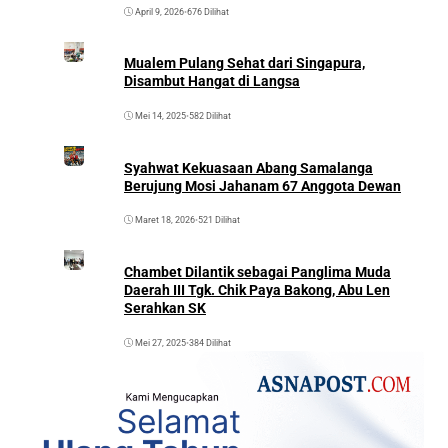
April 9, 2026
•
676 Dilihat
Mualem Pulang Sehat dari Singapura,
Disambut Hangat di Langsa
Mei 14, 2025
•
582 Dilihat
Syahwat Kekuasaan Abang Samalanga
Berujung Mosi Jahanam 67 Anggota Dewan
Maret 18, 2026
•
521 Dilihat
Chambet Dilantik sebagai Panglima Muda
Daerah III Tgk. Chik Paya Bakong, Abu Len
Serahkan SK
Mei 27, 2025
•
384 Dilihat