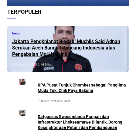
TERPOPULER
News
Jakarta Pengkhianat Biadab! Muchlis Said Adnan
Serukan Aceh Bangkit Guncang Indonesia atas
Pengabaian MoU Helsinki!
Agustus 12, 2025
•
5.463 Dilihat
KPA Pusat Tunjuk Chombet sebagai Panglima
Muda Tgk. Chik Paya Bakong
Mei 25, 2025
•
846 Dilihat
Satgassus Swasembada Pangan dan
Infrastruktur Lhokseumawe Dilantik, Dorong
Kesejahteraan Petani dan Pembangunan