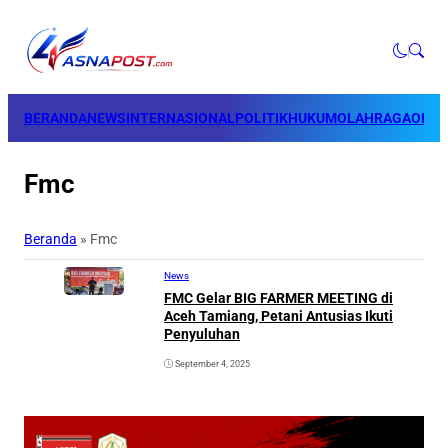
BERANDA
NEWS
INTERNASIONAL
POLITIK
HUKUM
OLAHRAGA
OPINI
Fmc
Beranda
»
Fmc
News
FMC Gelar BIG FARMER MEETING di
Aceh Tamiang, Petani Antusias Ikuti
Penyuluhan
September 4, 2025