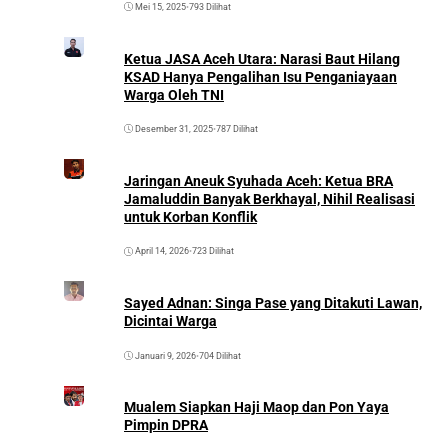
Mei 15, 2025
•
793 Dilihat
Ketua JASA Aceh Utara: Narasi Baut Hilang
KSAD Hanya Pengalihan Isu Penganiayaan
Warga Oleh TNI
Desember 31, 2025
•
787 Dilihat
Jaringan Aneuk Syuhada Aceh: Ketua BRA
Jamaluddin Banyak Berkhayal, Nihil Realisasi
untuk Korban Konflik
April 14, 2026
•
723 Dilihat
Sayed Adnan: Singa Pase yang Ditakuti Lawan,
Dicintai Warga
Januari 9, 2026
•
704 Dilihat
Mualem Siapkan Haji Maop dan Pon Yaya
Pimpin DPRA