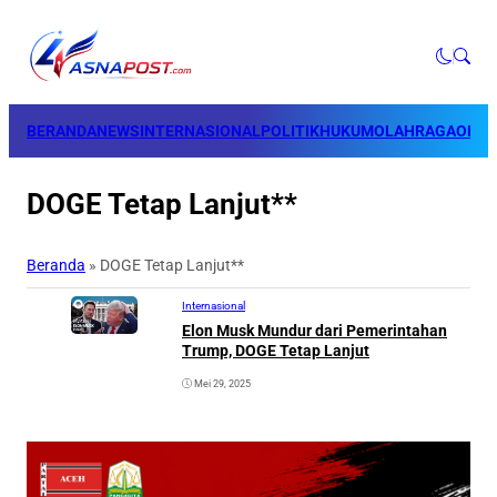
BERANDA
NEWS
INTERNASIONAL
POLITIK
HUKUM
OLAHRAGA
OPINI
DOGE Tetap Lanjut**
Beranda
»
DOGE Tetap Lanjut**
Internasional
Elon Musk Mundur dari Pemerintahan
Trump, DOGE Tetap Lanjut
Mei 29, 2025