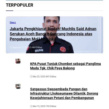
TERPOPULER
News
Jakarta Pengkhianat Biadab! Muchlis Said Adnan
Serukan Aceh Bangkit Guncang Indonesia atas
Pengabaian MoU Helsinki!
Agustus 12, 2025
•
5.464 Dilihat
KPA Pusat Tunjuk Chombet sebagai Panglima
Muda Tgk. Chik Paya Bakong
Mei 25, 2025
•
847 Dilihat
Satgassus Swasembada Pangan dan
Infrastruktur Lhokseumawe Dilantik, Dorong
Kesejahteraan Petani dan Pembangunan
Mei 15, 2025
•
793 Dilihat