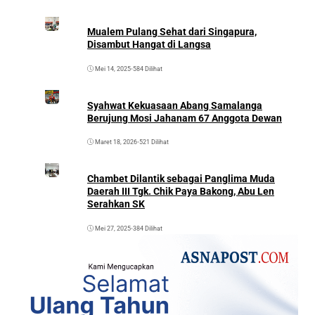
Mualem Pulang Sehat dari Singapura,
Disambut Hangat di Langsa
Mei 14, 2025
•
584 Dilihat
Syahwat Kekuasaan Abang Samalanga
Berujung Mosi Jahanam 67 Anggota Dewan
Maret 18, 2026
•
521 Dilihat
Chambet Dilantik sebagai Panglima Muda
Daerah III Tgk. Chik Paya Bakong, Abu Len
Serahkan SK
Mei 27, 2025
•
384 Dilihat