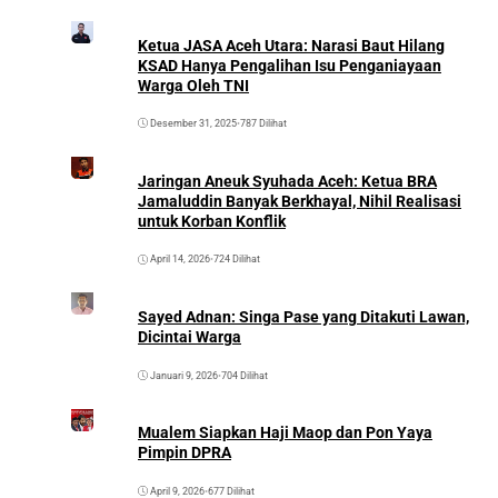
Ketua JASA Aceh Utara: Narasi Baut Hilang
KSAD Hanya Pengalihan Isu Penganiayaan
Warga Oleh TNI
Desember 31, 2025
•
787 Dilihat
Jaringan Aneuk Syuhada Aceh: Ketua BRA
Jamaluddin Banyak Berkhayal, Nihil Realisasi
untuk Korban Konflik
April 14, 2026
•
724 Dilihat
Sayed Adnan: Singa Pase yang Ditakuti Lawan,
Dicintai Warga
Januari 9, 2026
•
704 Dilihat
Mualem Siapkan Haji Maop dan Pon Yaya
Pimpin DPRA
April 9, 2026
•
677 Dilihat