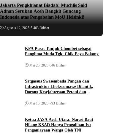
Jakarta Pengkhianat Biadab! Muchlis Said
Adnan Serukan Aceh Bangkit Guncang
Indonesia atas Pengabaian MoU Helsinki!
Agustus 12, 2025
•
5.463 Dilihat
KPA Pusat Tunjuk Chombet sebagai
Panglima Muda Tgk. Chik Paya Bakong
Mei 25, 2025
•
846 Dilihat
Satgassus Swasembada Pangan dan
Infrastruktur Lhokseumawe Dilantik,
Dorong Kesejahteraan Petani dan
Pembangunan
Mei 15, 2025
•
793 Dilihat
Ketua JASA Aceh Utara: Narasi Baut
Hilang KSAD Hanya Pengalihan Isu
Penganiayaan Warga Oleh TNI