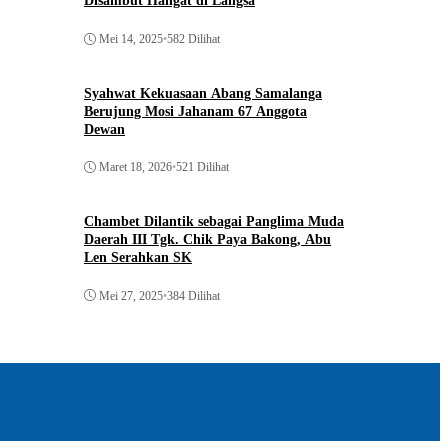
Disambut Hangat di Langsa
Mei 14, 2025
•
582 Dilihat
Syahwat Kekuasaan Abang Samalanga
Berujung Mosi Jahanam 67 Anggota
Dewan
Maret 18, 2026
•
521 Dilihat
Chambet Dilantik sebagai Panglima Muda
Daerah III Tgk. Chik Paya Bakong, Abu
Len Serahkan SK
Mei 27, 2025
•
384 Dilihat