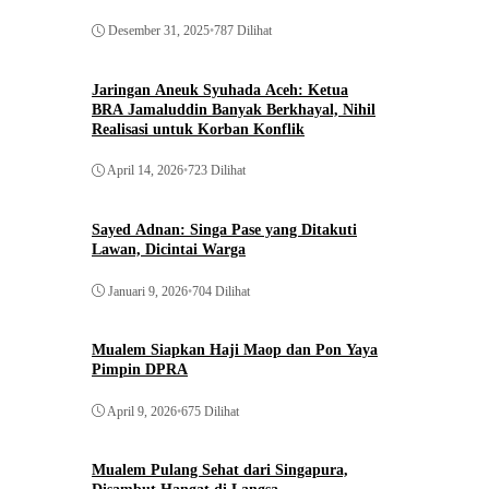
Desember 31, 2025
•
787 Dilihat
Jaringan Aneuk Syuhada Aceh: Ketua
BRA Jamaluddin Banyak Berkhayal, Nihil
Realisasi untuk Korban Konflik
April 14, 2026
•
723 Dilihat
Sayed Adnan: Singa Pase yang Ditakuti
Lawan, Dicintai Warga
Januari 9, 2026
•
704 Dilihat
Mualem Siapkan Haji Maop dan Pon Yaya
Pimpin DPRA
April 9, 2026
•
675 Dilihat
Mualem Pulang Sehat dari Singapura,