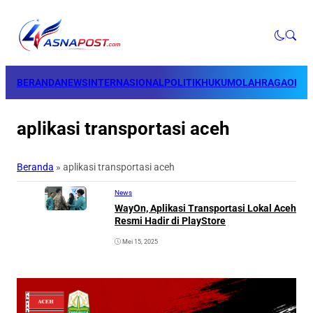
BERANDA
NEWS
INTERNASIONAL
POLITIK
HUKUM
OLAHRAGA
OPINI
aplikasi transportasi aceh
Beranda
»
aplikasi transportasi aceh
News
WayOn, Aplikasi Transportasi Lokal Aceh
Resmi Hadir di PlayStore
Mei 15, 2025