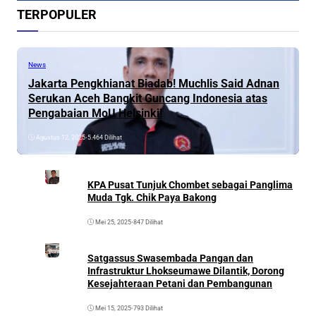
TERPOPULER
News
Jakarta Pengkhianat Biadab! Muchlis Said Adnan
Serukan Aceh Bangkit Guncang Indonesia atas
Pengabaian MoU Helsinki!
Agustus 12, 2025
•
5.464 Dilihat
KPA Pusat Tunjuk Chombet sebagai Panglima
Muda Tgk. Chik Paya Bakong
Mei 25, 2025
•
847 Dilihat
Satgassus Swasembada Pangan dan
Infrastruktur Lhokseumawe Dilantik, Dorong
Kesejahteraan Petani dan Pembangunan
Mei 15, 2025
•
793 Dilihat