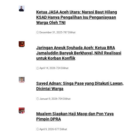
Ketua JASA Aceh Utara: Narasi Baut Hilang
KSAD Hanya Pengalihan Isu Penganiayaan
Warga Oleh TNI
Desember 31, 2025
•
787 Dilihat
Jaringan Aneuk Syuhada Aceh: Ketua BRA
Jamaluddin Banyak Berkhayal, Nihil Realisasi
untuk Korban Konflik
April 14, 2026
•
724 Dilihat
Sayed Adnan: Singa Pase yang Ditakuti Lawan,
Dicintai Warga
Januari 9, 2026
•
704 Dilihat
Mualem Siapkan Haji Maop dan Pon Yaya
Pimpin DPRA
April 9, 2026
•
677 Dilihat