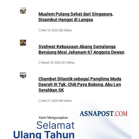
Mualem Pulang Sehat dari Singapura,
Disambut Hangat di Langsa
Mei 14, 2025
•
582 Dilihat
Syahwat Kekuasaan Abang Samalanga
Berujung Mosi Jahanam 67 Anggota Dewan
Maret 18, 2026
•
521 Dilihat
Chambet Dilantik sebagai Panglima Muda
Daerah III Tgk. Chik Paya Bakong, Abu Len
Serahkan SK
Mei 27, 2025
•
384 Dilihat