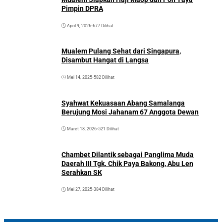
Pimpin DPRA
April 9, 2026
•
677 Dilihat
Mualem Pulang Sehat dari Singapura,
Disambut Hangat di Langsa
Mei 14, 2025
•
582 Dilihat
Syahwat Kekuasaan Abang Samalanga
Berujung Mosi Jahanam 67 Anggota Dewan
Maret 18, 2026
•
521 Dilihat
Chambet Dilantik sebagai Panglima Muda
Daerah III Tgk. Chik Paya Bakong, Abu Len
Serahkan SK
Mei 27, 2025
•
384 Dilihat