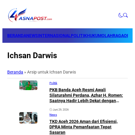
BERANDA
NEWS
INTERNASIONAL
POLITIK
HUKUM
OLAHRAGA
OPINI
Ichsan Darwis
Beranda
»
Arsip untuk Ichsan Darwis
Politik
PKB Banda Aceh Resmi Awali
Silaturahmi Perdana, Azhar H. Romen:
Saatnya Hadir Lebih Dekat dengan
Rakyat
Juni 29, 2026
News
TKD Aceh 2026 Aman dari Efisiensi,
DPRA Minta Pemanfaatan Tepat
Sasaran