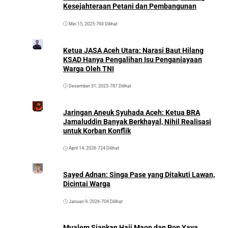
Kesejahteraan Petani dan Pembangunan
Mei 15, 2025
•
793 Dilihat
Ketua JASA Aceh Utara: Narasi Baut Hilang
KSAD Hanya Pengalihan Isu Penganiayaan
Warga Oleh TNI
Desember 31, 2025
•
787 Dilihat
Jaringan Aneuk Syuhada Aceh: Ketua BRA
Jamaluddin Banyak Berkhayal, Nihil Realisasi
untuk Korban Konflik
April 14, 2026
•
724 Dilihat
Sayed Adnan: Singa Pase yang Ditakuti Lawan,
Dicintai Warga
Januari 9, 2026
•
704 Dilihat
Mualem Siapkan Haji Maop dan Pon Yaya