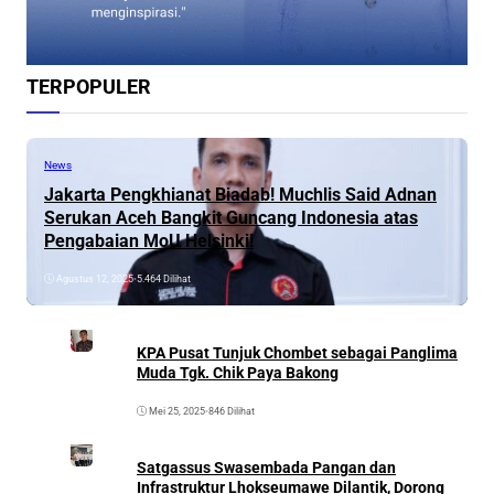
TERPOPULER
News
Jakarta Pengkhianat Biadab! Muchlis Said Adnan
Serukan Aceh Bangkit Guncang Indonesia atas
Pengabaian MoU Helsinki!
Agustus 12, 2025
•
5.464 Dilihat
KPA Pusat Tunjuk Chombet sebagai Panglima
Muda Tgk. Chik Paya Bakong
Mei 25, 2025
•
846 Dilihat
Satgassus Swasembada Pangan dan
Infrastruktur Lhokseumawe Dilantik, Dorong