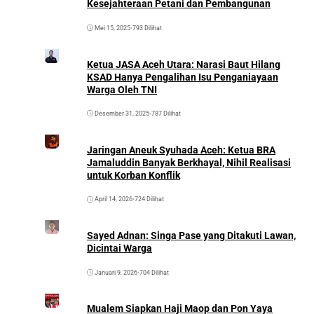
Kesejahteraan Petani dan Pembangunan
Mei 15, 2025
•
793 Dilihat
Ketua JASA Aceh Utara: Narasi Baut Hilang
KSAD Hanya Pengalihan Isu Penganiayaan
Warga Oleh TNI
Desember 31, 2025
•
787 Dilihat
Jaringan Aneuk Syuhada Aceh: Ketua BRA
Jamaluddin Banyak Berkhayal, Nihil Realisasi
untuk Korban Konflik
April 14, 2026
•
724 Dilihat
Sayed Adnan: Singa Pase yang Ditakuti Lawan,
Dicintai Warga
Januari 9, 2026
•
704 Dilihat
Mualem Siapkan Haji Maop dan Pon Yaya