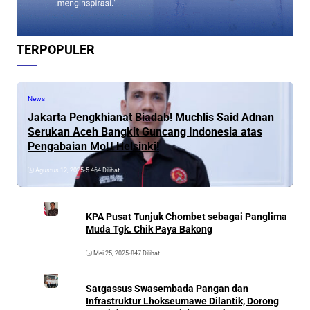
TERPOPULER
News
Jakarta Pengkhianat Biadab! Muchlis Said Adnan
Serukan Aceh Bangkit Guncang Indonesia atas
Pengabaian MoU Helsinki!
Agustus 12, 2025
•
5.464 Dilihat
KPA Pusat Tunjuk Chombet sebagai Panglima
Muda Tgk. Chik Paya Bakong
Mei 25, 2025
•
847 Dilihat
Satgassus Swasembada Pangan dan
Infrastruktur Lhokseumawe Dilantik, Dorong