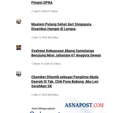
Pimpin DPRA
April 9, 2026
•
677 Dilihat
Mualem Pulang Sehat dari Singapura,
Disambut Hangat di Langsa
Mei 14, 2025
•
582 Dilihat
Syahwat Kekuasaan Abang Samalanga
Berujung Mosi Jahanam 67 Anggota Dewan
Maret 18, 2026
•
521 Dilihat
Chambet Dilantik sebagai Panglima Muda
Daerah III Tgk. Chik Paya Bakong, Abu Len
Serahkan SK
Mei 27, 2025
•
384 Dilihat